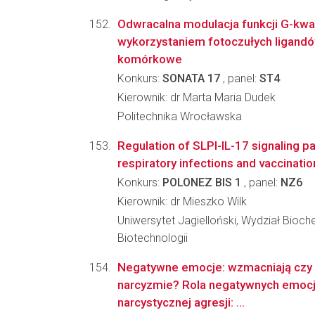
Odwracalna modulacja funkcji G-kwa
wykorzystaniem fotoczułych ligandów 
komórkowe
Konkurs:
SONATA 17
, panel:
ST4
Kierownik: dr Marta Maria Dudek
Politechnika Wrocławska
Regulation of SLPI-IL-17 signaling p
respiratory infections and vaccinatio
Konkurs:
POLONEZ BIS 1
, panel:
NZ6
Kierownik: dr Mieszko Wilk
Uniwersytet Jagielloński, Wydział Biochem
Biotechnologii
Negatywne emocje: wzmacniają czy 
narcyzmie? Rola negatywnych emocji
narcystycznej agresji: ...