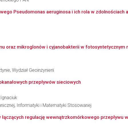
wego Pseudomonas aeruginosa i ich rola w zdolnościach ad
lmu oraz mikroglonów i cyjanobakterii w fotosyntetycznym 
ynie, Wydział Geoinżynierii
elokanałowych przepływów sieciowych
 Ignaciuk
hnicznej, Informatyki i Matematyki Stosowanej
ączących regulację wewnątrzkomórkowego przepływu wapn