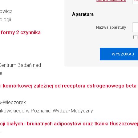
towicz
Aparatura
logii
Nazwa aparatury
zoformy 2 czynnika
 Centrum Badań nad
i
 komórkowej zależnej od receptora estrogenowego beta w 
ko-Wieczorek
inkowskiego w Poznaniu, Wydział Medyczny
cji białych i brunatnych adipocytów oraz tkanki tłuszczow