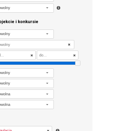
owolny
jekcie i konkursie
owolny
owolny
owolny
owolna
owolna