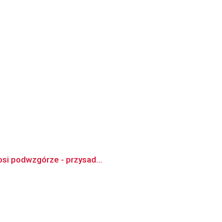
.
 osi podwzgórze - przysad...