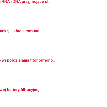
 RNA i DNA przyjmujące str...
funkcji układu immunol...
 współdziałania fitohormonó...
bariery filtracyjnej....