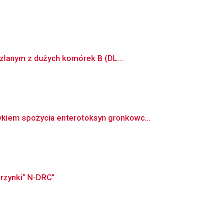
zlanym z dużych komórek B (DL...
iem spożycia enterotoksyn gronkowc...
krzynki" N-DRC"