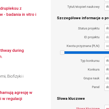
d
Tytuł/stopień naukowy
drupleksu z
- badania in vitro i
Szczegółowe informacje o pro
d
Status projektu
ID projektu
Kwota przyznana (PLN)
athway during
n.
d
Typ konkursu
d
Konkurs
ii, Biofizyki i
d
Grupa nauk
d
Panel
hamują agresję w
 w regulacji
Słowa kluczowe
Słowa kluczowe