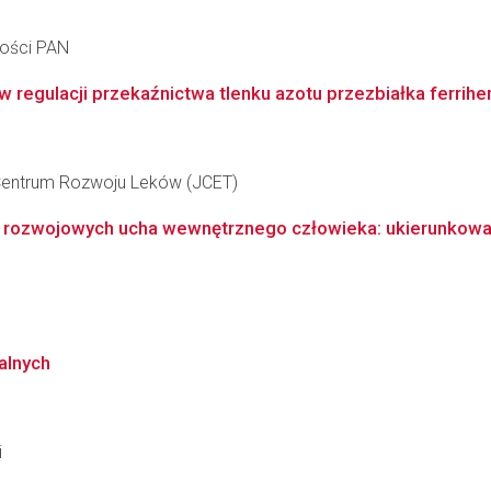
ności PAN
regulacji przekaźnictwa tlenku azotu przezbiałka ferrihem
e Centrum Rozwoju Leków (JCET)
ozwojowych ucha wewnętrznego człowieka: ukierunkowani
alnych
i