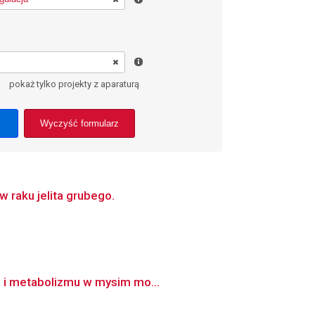
pokaż tylko projekty z aparaturą
Wyczyść formularz
raku jelita grubego.
ej i metabolizmu w mysim mo...