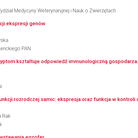
ydział Medycyny Weterynaryjnej i Nauk o Zwierzętach
cji ekspresji genów
wska
 Nenckiego PAN
kryptom kształtuje odpowiedź immunologiczną gospodarza
i
funkcji rozrodczej samic: ekspresja oraz funkcja w kontroli
a Rak
i
owstawania egzofer