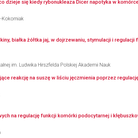
 co dzieje się kiedy rybonukleaza Dicer napotyka w komórce
a-Kokorniak
ny, białka żółtka jaj, w dojrzewaniu, stymulacji i regulacji 
zalnej im. Ludwika Hirszfelda Polskiej Akademii Nauk
ące reakcję na suszę w liściu jęczmienia poprzez regulację
k
h na regulację funkcji komórki podocytarnej i kłębuszkowej 
a