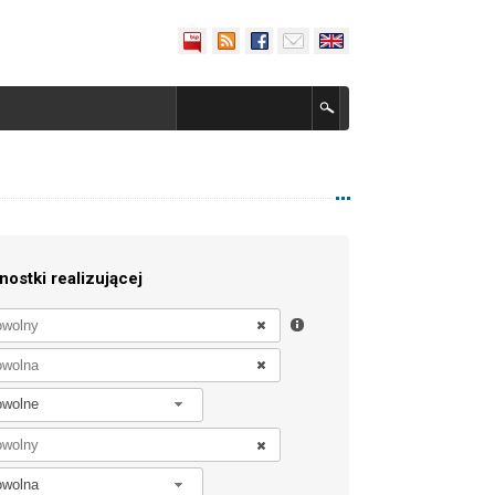
nostki realizującej
owolne
owolna