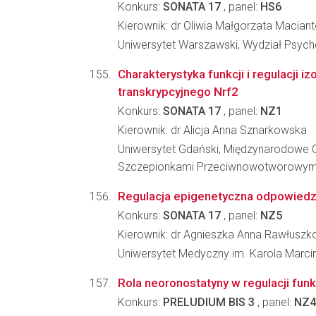
Konkurs:
SONATA 17
, panel:
HS6
Kierownik: dr Oliwia Małgorzata Macian
Uniwersytet Warszawski, Wydział Psycho
Charakterystyka funkcji i regulacji i
transkrypcyjnego Nrf2
Konkurs:
SONATA 17
, panel:
NZ1
Kierownik: dr Alicja Anna Sznarkowska
Uniwersytet Gdański, Międzynarodowe
Szczepionkami Przeciwnowotworowym
Regulacja epigenetyczna odpowiedzi
Konkurs:
SONATA 17
, panel:
NZ5
Kierownik: dr Agnieszka Anna Rawłusz
Uniwersytet Medyczny im. Karola Marc
Rola neoronostatyny w regulacji funk
Konkurs:
PRELUDIUM BIS 3
, panel:
NZ4