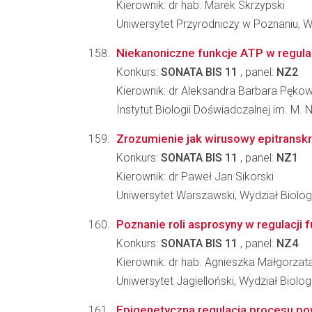
Kierownik: dr hab. Marek Skrzypski
Uniwersytet Przyrodniczy w Poznaniu, W
Niekanoniczne funkcje ATP w regula
Konkurs:
SONATA BIS 11
, panel:
NZ2
Kierownik: dr Aleksandra Barbara Pęko
Instytut Biologii Doświadczalnej im. M.
Zrozumienie jak wirusowy epitrans
Konkurs:
SONATA BIS 11
, panel:
NZ1
Kierownik: dr Paweł Jan Sikorski
Uniwersytet Warszawski, Wydział Biologi
Poznanie roli asprosyny w regulacji 
Konkurs:
SONATA BIS 11
, panel:
NZ4
Kierownik: dr hab. Agnieszka Małgorzat
Uniwersytet Jagielloński, Wydział Biologi
Epigenetyczna regulacja procesu p