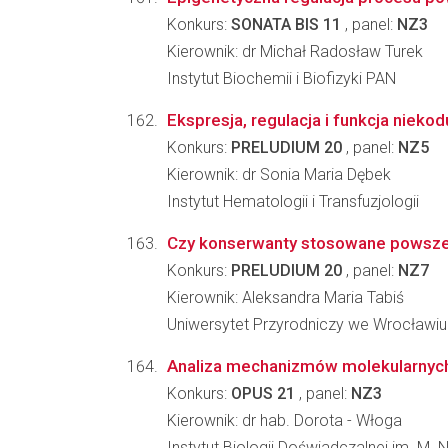
Konkurs:
SONATA BIS 11
, panel:
NZ3
Kierownik: dr Michał Radosław Turek
Instytut Biochemii i Biofizyki PAN
Ekspresja, regulacja i funkcja niek
Konkurs:
PRELUDIUM 20
, panel:
NZ5
Kierownik: dr Sonia Maria Dębek
Instytut Hematologii i Transfuzjologii
Czy konserwanty stosowane powszec
Konkurs:
PRELUDIUM 20
, panel:
NZ7
Kierownik: Aleksandra Maria Tabiś
Uniwersytet Przyrodniczy we Wrocławiu
Analiza mechanizmów molekularnych k
Konkurs:
OPUS 21
, panel:
NZ3
Kierownik: dr hab. Dorota - Włoga
Instytut Biologii Doświadczalnej im. M.