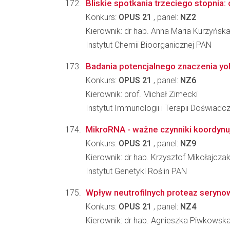
Bliskie spotkania trzeciego stopnia:
Konkurs:
OPUS 21
, panel:
NZ2
Kierownik: dr hab. Anna Maria Kurzyńsk
Instytut Chemii Bioorganicznej PAN
Badania potencjalnego znaczenia yolki
Konkurs:
OPUS 21
, panel:
NZ6
Kierownik: prof. Michał Zimecki
Instytut Immunologii i Terapii Doświadc
MikroRNA - ważne czynniki koordynuj
Konkurs:
OPUS 21
, panel:
NZ9
Kierownik: dr hab. Krzysztof Mikołajcza
Instytut Genetyki Roślin PAN
Wpływ neutrofilnych proteaz serynowyc
Konkurs:
OPUS 21
, panel:
NZ4
Kierownik: dr hab. Agnieszka Piwkowsk