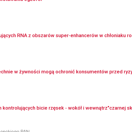
odujących RNA z obszarów super-enhancerów w chłoniaku ro
hnie w żywności mogą ochronić konsumentów przed ryzyk
ontrolujących bicie rzęsek - wokół i wewnątrz"czarnej s
 Nenckiego PAN