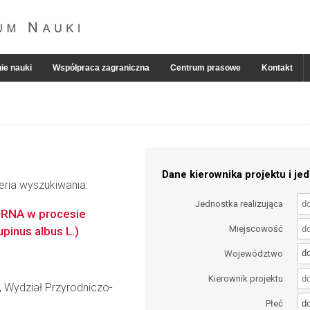
ie nauki
Współpraca zagraniczna
Centrum prasowe
Kontakt
Dane kierownika projektu i jed
eria wyszukiwania:
Jednostka realizująca
go RNA w procesie
Miejscowość
upinus albus L.)
d
Województwo
Kierownik projektu
, Wydział Przyrodniczo-
d
Płeć