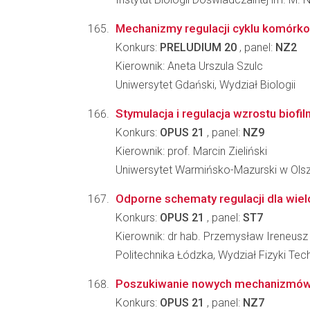
Mechanizmy regulacji cyklu komórko
Konkurs:
PRELUDIUM 20
, panel:
NZ2
Kierownik: Aneta Urszula Szulc
Uniwersytet Gdański, Wydział Biologii
Stymulacja i regulacja wzrostu biofi
Konkurs:
OPUS 21
, panel:
NZ9
Kierownik: prof. Marcin Zieliński
Uniwersytet Warmińsko-Mazurski w Olszt
Odporne schematy regulacji dla wi
Konkurs:
OPUS 21
, panel:
ST7
Kierownik: dr hab. Przemysław Ireneusz
Politechnika Łódzka, Wydział Fizyki Tec
Poszukiwanie nowych mechanizmów ł
Konkurs:
OPUS 21
, panel:
NZ7