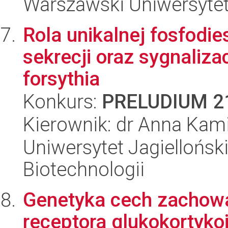
Warszawski Uniwersyte
Rola unikalnej fosfodie
sekrecji oraz sygnaliza
forsythia
Konkurs:
PRELUDIUM 2
Kierownik: dr Anna Kami
Uniwersytet Jagielloński,
Biotechnologii
Genetyka cech zachowa
receptora glukokortyk