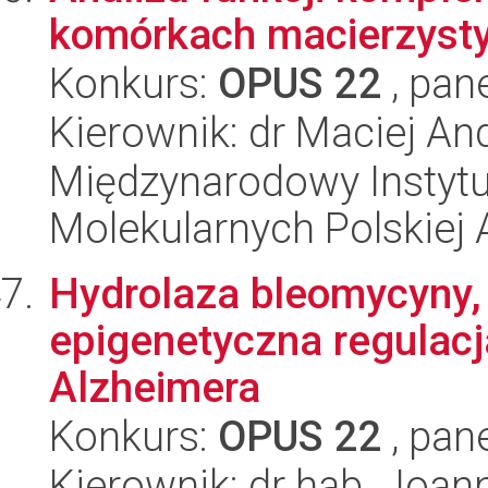
komórkach macierzyst
Konkurs:
OPUS 22
, pan
Kierownik: dr Maciej And
Międzynarodowy Instyt
Molekularnych Polskiej
Hydrolaza bleomycyny,
epigenetyczna regulacj
Alzheimera
Konkurs:
OPUS 22
, pan
Kierownik: dr hab. Joan