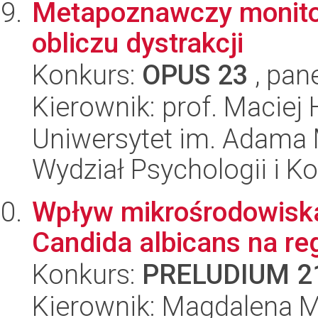
Metapoznawczy monitor
obliczu dystrakcji
Konkurs:
OPUS 23
, pan
Kierownik: prof. Macie
Uniwersytet im. Adama 
Wydział Psychologii i Ko
Wpływ mikrośrodowiska
Candida albicans na reg
Konkurs:
PRELUDIUM 2
Kierownik: Magdalena M