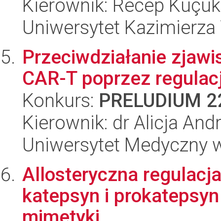
Kierownik: Recep Küçü
Uniwersytet Kazimierza
Przeciwdziałanie zjaw
CAR-T poprzez regulac
Konkurs:
PRELUDIUM 2
Kierownik: dr Alicja A
Uniwersytet Medyczny w
Allosteryczna regulacj
katepsyn i prokatepsyn 
mimetyki