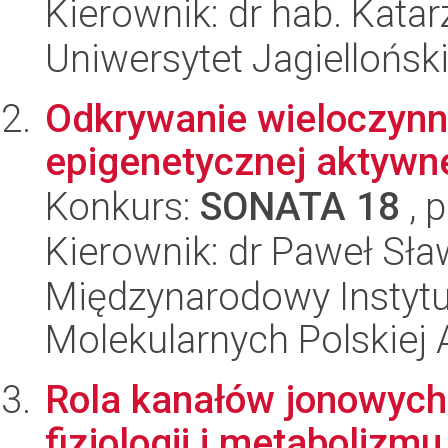
Kierownik: dr hab. Kata
Uniwersytet Jagielloński
Odkrywanie wieloczynni
epigenetycznej aktywn
Konkurs:
SONATA 18
, 
Kierownik: dr Paweł Sła
Międzynarodowy Instyt
Molekularnych Polskiej
Rola kanałów jonowych
fizjologii i metabolizm