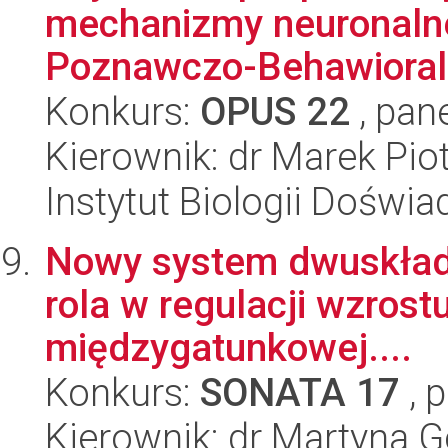
mechanizmy neuronalne 
Poznawczo-Behawioraln
Konkurs:
OPUS 22
, pan
Kierownik: dr Marek Pio
Instytut Biologii Doświ
Nowy system dwuskładn
rola w regulacji wzrost
międzygatunkowej....
Konkurs:
SONATA 17
, 
Kierownik: dr Martyna 