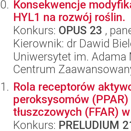
Konsekwencje modyfikac
HYL1 na rozwój roślin.
Konkurs:
OPUS 23
, pan
Kierownik: dr Dawid Bie
Uniwersytet im. Adama 
Centrum Zaawansowany
Rola receptorów aktywo
peroksysomów (PPAR) 
tłuszczowych (FFAR) w 
Konkurs:
PRELUDIUM 2