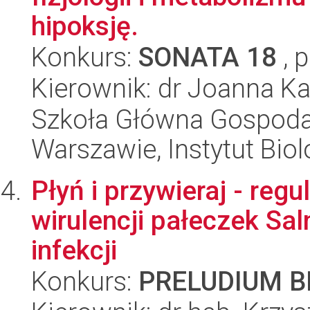
hipoksję.
Konkurs:
SONATA 18
, 
Kierownik: dr Joanna Ka
Szkoła Główna Gospoda
Warszawie, Instytut Biol
Płyń i przywieraj - reg
wirulencji pałeczek Sal
infekcji
Konkurs:
PRELUDIUM BI