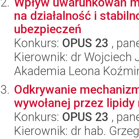
Wpływ uwarunkowań ma
na działalność i stabi
ubezpieczeń
Konkurs:
OPUS 23
, pan
Kierownik: dr Wojciech 
Akademia Leona Koźmi
Odkrywanie mechanizmó
wywołanej przez lipidy r
Konkurs:
OPUS 23
, pan
Kierownik: dr hab. Grze