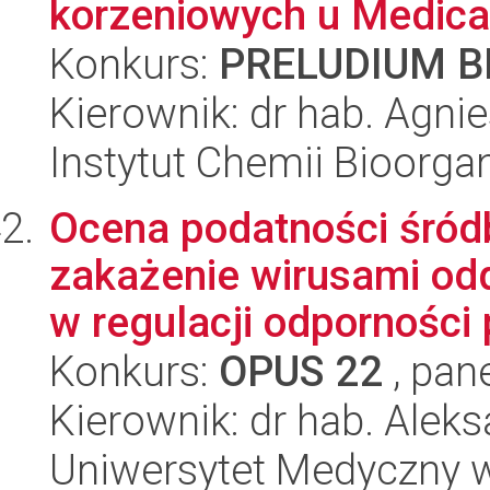
korzeniowych u Medicag
Konkurs:
PRELUDIUM BI
Kierownik: dr hab. Agn
Instytut Chemii Bioorga
Ocena podatności śród
zakażenie wirusami od
w regulacji odporności p
Konkurs:
OPUS 22
, pan
Kierownik: dr hab. Ale
Uniwersytet Medyczny w 