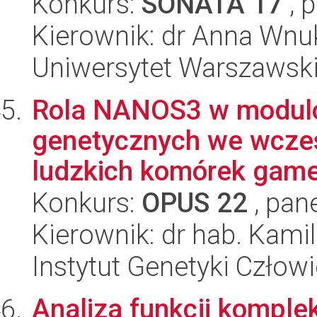
Konkurs:
SONATA 17
, 
Kierownik: dr Anna Wnu
Uniwersytet Warszawski,
Rola NANOS3 w modul
genetycznych we wcze
ludzkich komórek game
Konkurs:
OPUS 22
, pan
Kierownik: dr hab. Kam
Instytut Genetyki Człow
Analiza funkcji kompl