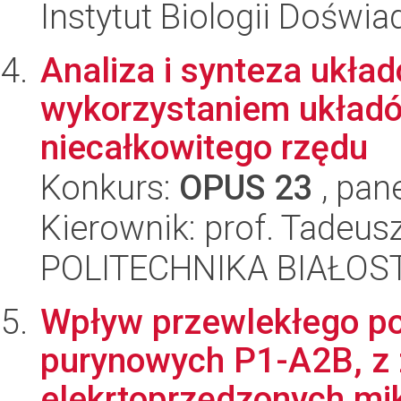
Instytut Biologii Doświ
Analiza i synteza ukła
wykorzystaniem układó
niecałkowitego rzędu
Konkurs:
OPUS 23
, pan
Kierownik: prof. Tadeus
POLITECHNIKA BIAŁOSTO
Wpływ przewlekłego po
purynowych P1-A2B, z
elekrtoprzędzonych mikr