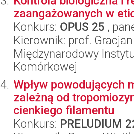
Kontrola biologiczna i
zaangażowanych w etio
Konkurs:
OPUS 25
, pan
Kierownik: prof. Gracja
Międzynarodowy Instytut
Komórkowej
Wpływ powodujących m
zależną od tropomiozyn
cienkiego filamentu
Konkurs:
PRELUDIUM 2