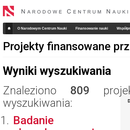
O Narodowym Centrum Nauki
Finansowanie nauki
Współpr
Projekty finansowane pr
Wyniki wyszukiwania
Znaleziono
809
projek
wyszukiwania:
D
Badanie