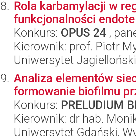
Rola karbamylacji w re
funkcjonalności endote
Konkurs:
OPUS 24
, pan
Kierownik: prof. Piotr M
Uniwersytet Jagiellońsk
Analiza elementów sieci
formowanie biofilmu p
Konkurs:
PRELUDIUM BI
Kierownik: dr hab. Moni
Uniwersytet Gdański, Wyd