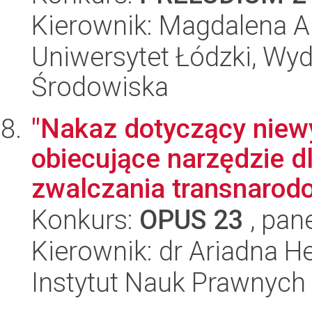
Kierownik: Magdalena A
Uniwersytet Łódzki, Wydz
Środowiska
"Nakaz dotyczący niew
obiecujące narzędzie d
zwalczania transnarod
Konkurs:
OPUS 23
, pan
Kierownik: dr Ariadna H
Instytut Nauk Prawnych