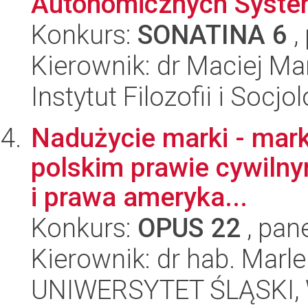
Autonomicznych Syst
Konkurs:
SONATINA 6
,
Kierownik: dr Maciej Ma
Instytut Filozofii i Socj
Nadużycie marki - mar
polskim prawie cywilnym
i prawa ameryka...
Konkurs:
OPUS 22
, pan
Kierownik: dr hab. Mar
UNIWERSYTET ŚLĄSKI, Wy