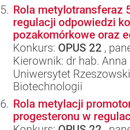
Rola metylotransferaz
regulacji odpowiedzi 
pozakomórkowe oraz eg
Konkurs:
OPUS 22
, pan
Kierownik: dr hab. Anna
Uniwersytet Rzeszowski
Biotechnologii
Rola metylacji promoto
progesteronu w regulacj
Konkurs:
OPUS 22
, pan