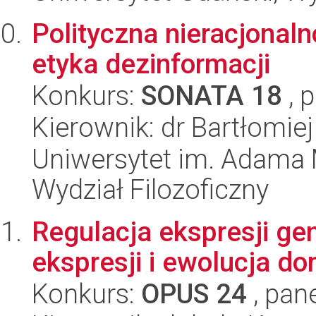
Polityczna nieracjonal
etyka dezinformacji
Konkurs:
SONATA 18
, 
Kierownik: dr Bartłomi
Uniwersytet im. Adama 
Wydział Filozoficzny
Regulacja ekspresji g
ekspresji i ewolucja do
Konkurs:
OPUS 24
, pan