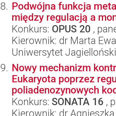
Podwójna funkcja meta
między regulacją a mo
Konkurs:
OPUS 20
, pan
Kierownik: dr Marta Ewa
Uniwersytet Jagielloński
Nowy mechanizm kontro
Eukaryota poprzez reg
poliadenozynowych kodu
Konkurs:
SONATA 16
, 
Kierownik: dr Agnieszka