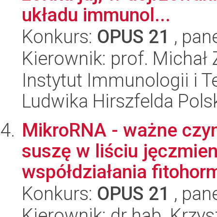
układu immunol...
Konkurs:
OPUS 21
, pan
Kierownik: prof. Michał
Instytut Immunologii i T
Ludwika Hirszfelda Pols
MikroRNA - ważne czyn
suszę w liściu jęczmien
współdziałania fitohor
Konkurs:
OPUS 21
, pan
Kierownik: dr hab. Krzys