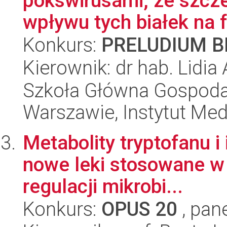
pokswirusami, ze szc
wpływu tych białek na f
Konkurs:
PRELUDIUM BI
Kierownik: dr hab. Lidi
Szkoła Główna Gospoda
Warszawie, Instytut Me
Metabolity tryptofanu i
nowe leki stosowane w l
regulacji mikrobi...
Konkurs:
OPUS 20
, pan