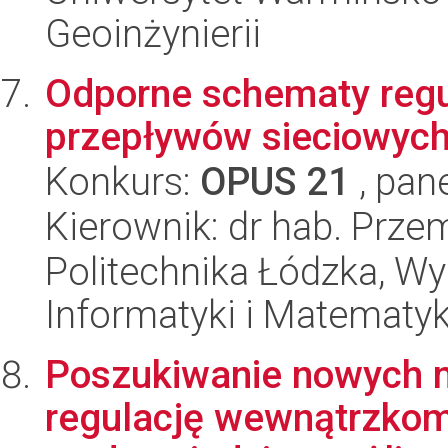
Geoinżynierii
Odporne schematy regu
przepływów sieciowyc
Konkurs:
OPUS 21
, pan
Kierownik: dr hab. Prze
Politechnika Łódzka, Wyd
Informatyki i Matematy
Poszukiwanie nowych 
regulację wewnątrzko