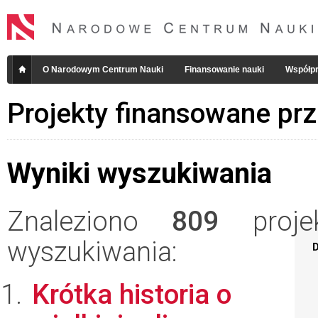
O Narodowym Centrum Nauki
Finansowanie nauki
Współpr
Projekty finansowane pr
Wyniki wyszukiwania
Znaleziono
809
projek
wyszukiwania:
D
Krótka historia o