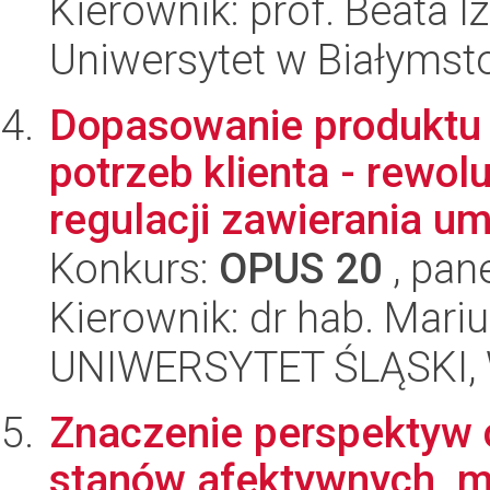
Kierownik: prof. Beata 
Uniwersytet w Białymst
Dopasowanie produktu
potrzeb klienta - rewol
regulacji zawierania u
Konkurs:
OPUS 20
, pan
Kierownik: dr hab. Mari
UNIWERSYTET ŚLĄSKI, Wy
Znaczenie perspektyw 
stanów afektywnych, m