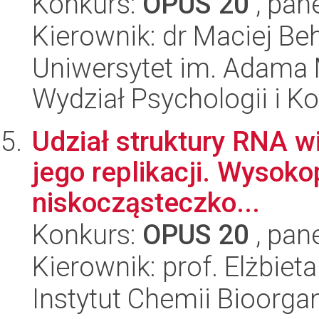
Konkurs:
OPUS 20
, pan
Kierownik: dr Maciej Be
Uniwersytet im. Adama 
Wydział Psychologii i Ko
Udział struktury RNA w
jego replikacji. Wysok
niskocząsteczko...
Konkurs:
OPUS 20
, pan
Kierownik: prof. Elżbiet
Instytut Chemii Bioorga