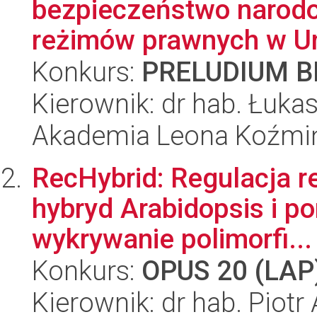
bezpieczeństwo narod
reżimów prawnych w Uni
Konkurs:
PRELUDIUM BI
Kierownik: dr hab. Łuk
Akademia Leona Koźmi
RecHybrid: Regulacja r
hybryd Arabidopsis i p
wykrywanie polimorfi...
Konkurs:
OPUS 20 (LAP
Kierownik: dr hab. Piotr