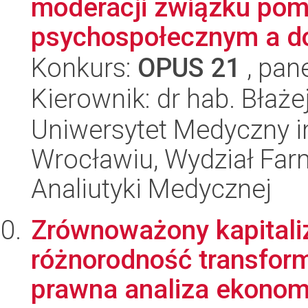
moderacji związku pom
psychospołecznym a do
Konkurs:
OPUS 21
, pan
Kierownik: dr hab. Błaże
Uniwersytet Medyczny i
Wrocławiu, Wydział Far
Analiutyki Medycznej
Zrównoważony kapitaliz
różnorodność transform
prawna analiza ekonomi