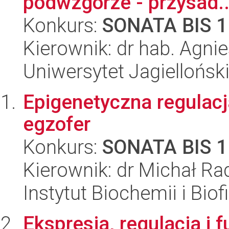
podwzgórze - przysad..
Konkurs:
SONATA BIS 1
Kierownik: dr hab. Agni
Uniwersytet Jagielloński
Epigenetyczna regulac
egzofer
Konkurs:
SONATA BIS 1
Kierownik: dr Michał R
Instytut Biochemii i Biof
Ekspresja, regulacja i