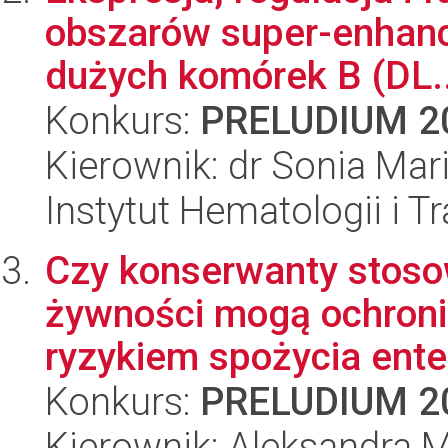
obszarów super-enhanc
dużych komórek B (DL..
Konkurs:
PRELUDIUM 2
Kierownik: dr Sonia Mar
Instytut Hematologii i Tr
Czy konserwanty stos
żywności mogą ochron
ryzykiem spożycia ente
Konkurs:
PRELUDIUM 2
Kierownik: Aleksandra M