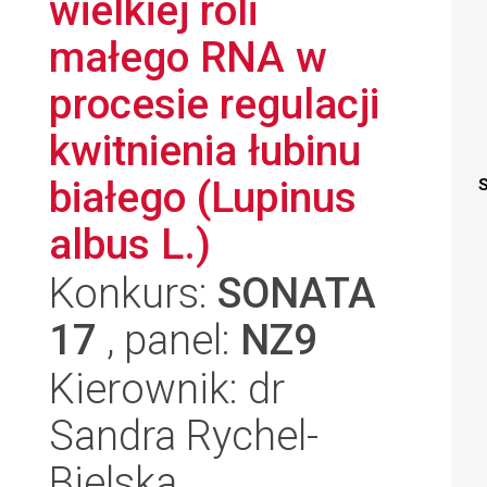
wielkiej roli
małego RNA w
procesie regulacji
kwitnienia łubinu
białego (Lupinus
S
albus L.)
Konkurs:
SONATA
17
, panel:
NZ9
Kierownik: dr
Sandra Rychel-
Bielska