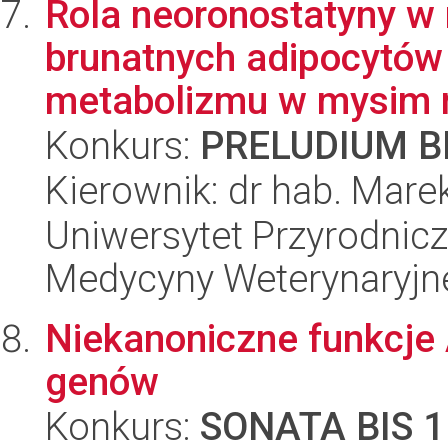
Rola neoronostatyny w r
brunatnych adipocytów 
metabolizmu w mysim 
Konkurs:
PRELUDIUM BI
Kierownik: dr hab. Mare
Uniwersytet Przyrodnicz
Medycyny Weterynaryjne
Niekanoniczne funkcje 
genów
Konkurs:
SONATA BIS 1