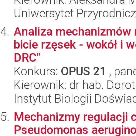
Uniwersytet Przyrodnic
Analiza mechanizmów m
bicie rzęsek - wokół i 
DRC"
Konkurs:
OPUS 21
, pan
Kierownik: dr hab. Doro
Instytut Biologii Doświ
Mechanizmy regulacji 
Pseudomonas aeruginosa