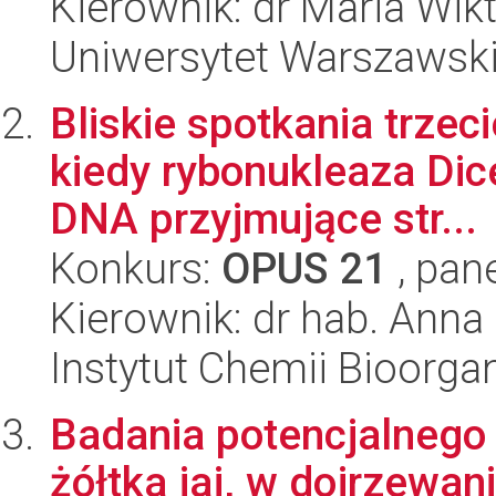
Kierownik: dr Maria Wik
Uniwersytet Warszawski
Bliskie spotkania trzeci
kiedy rybonukleaza Di
DNA przyjmujące str...
Konkurs:
OPUS 21
, pan
Kierownik: dr hab. Anna
Instytut Chemii Bioorga
Badania potencjalnego 
żółtka jaj, w dojrzewani