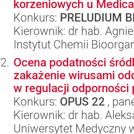
korzeniowych u Medicag
Konkurs:
PRELUDIUM BI
Kierownik: dr hab. Agn
Instytut Chemii Bioorga
Ocena podatności śród
zakażenie wirusami od
w regulacji odporności p
Konkurs:
OPUS 22
, pan
Kierownik: dr hab. Ale
Uniwersytet Medyczny w 