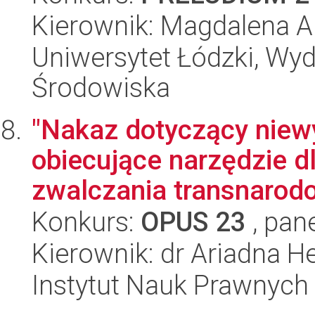
Kierownik: Magdalena A
Uniwersytet Łódzki, Wydz
Środowiska
"Nakaz dotyczący niew
obiecujące narzędzie d
zwalczania transnarod
Konkurs:
OPUS 23
, pan
Kierownik: dr Ariadna H
Instytut Nauk Prawnych