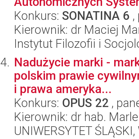
Autonomicznych Syst
Konkurs:
SONATINA 6
,
Kierownik: dr Maciej Ma
Instytut Filozofii i Socj
Nadużycie marki - mar
polskim prawie cywilnym
i prawa ameryka...
Konkurs:
OPUS 22
, pan
Kierownik: dr hab. Mar
UNIWERSYTET ŚLĄSKI, Wy