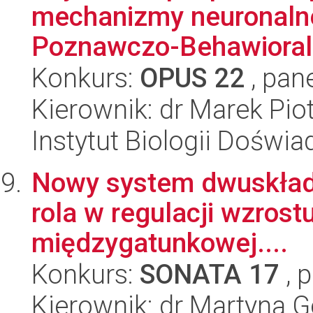
mechanizmy neuronalne 
Poznawczo-Behawioraln
Konkurs:
OPUS 22
, pan
Kierownik: dr Marek Pio
Instytut Biologii Doświ
Nowy system dwuskładn
rola w regulacji wzrost
międzygatunkowej....
Konkurs:
SONATA 17
, 
Kierownik: dr Martyna 