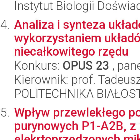
Instytut Biologii Doświ
Analiza i synteza ukła
wykorzystaniem układó
niecałkowitego rzędu
Konkurs:
OPUS 23
, pan
Kierownik: prof. Tadeus
POLITECHNIKA BIAŁOSTO
Wpływ przewlekłego po
purynowych P1-A2B, z
elekrtoprzędzonych mikr