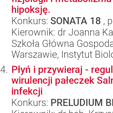
hipoksję.
Konkurs:
SONATA 18
, 
Kierownik: dr Joanna Ka
Szkoła Główna Gospoda
Warszawie, Instytut Biol
Płyń i przywieraj - reg
wirulencji pałeczek Sal
infekcji
Konkurs:
PRELUDIUM BI