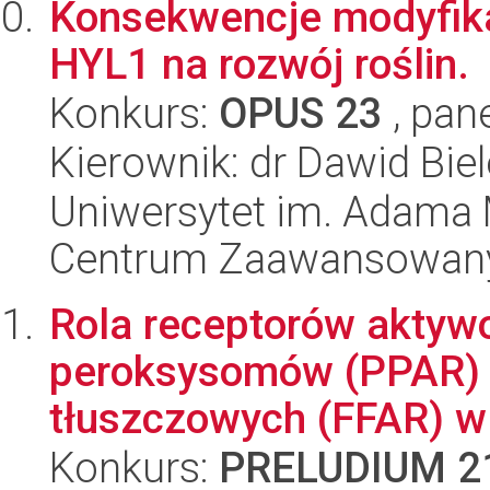
Konsekwencje modyfikac
HYL1 na rozwój roślin.
Konkurs:
OPUS 23
, pan
Kierownik: dr Dawid Bie
Uniwersytet im. Adama 
Centrum Zaawansowany
Rola receptorów aktywo
peroksysomów (PPAR) 
tłuszczowych (FFAR) w 
Konkurs:
PRELUDIUM 2