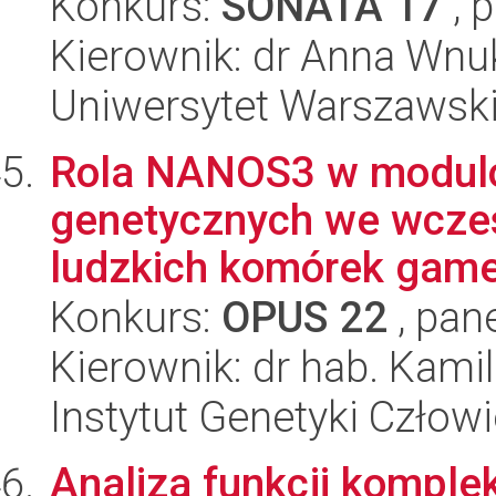
Konkurs:
SONATA 17
, 
Kierownik: dr Anna Wnu
Uniwersytet Warszawski,
Rola NANOS3 w modul
genetycznych we wcze
ludzkich komórek game
Konkurs:
OPUS 22
, pan
Kierownik: dr hab. Kam
Instytut Genetyki Człow
Analiza funkcji kompl