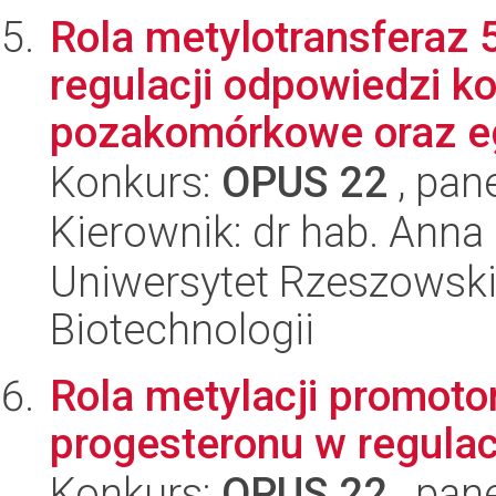
Rola metylotransferaz
regulacji odpowiedzi 
pozakomórkowe oraz eg
Konkurs:
OPUS 22
, pan
Kierownik: dr hab. Anna
Uniwersytet Rzeszowski
Biotechnologii
Rola metylacji promoto
progesteronu w regulacj
Konkurs:
OPUS 22
, pan