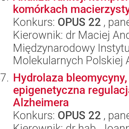
komórkach macierzyst
Konkurs:
OPUS 22
, pan
Kierownik: dr Maciej And
Międzynarodowy Instyt
Molekularnych Polskiej
Hydrolaza bleomycyny,
epigenetyczna regulacj
Alzheimera
Konkurs:
OPUS 22
, pan
Kierownik: dr hab. Joan