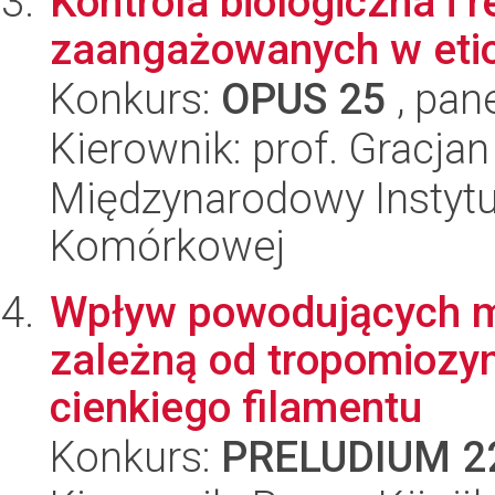
Kontrola biologiczna i
zaangażowanych w etio
Konkurs:
OPUS 25
, pan
Kierownik: prof. Gracja
Międzynarodowy Instytut
Komórkowej
Wpływ powodujących m
zależną od tropomiozyn
cienkiego filamentu
Konkurs:
PRELUDIUM 2