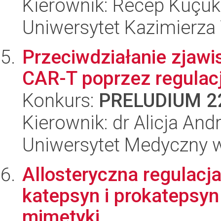
Kierownik: Recep Küçü
Uniwersytet Kazimierza
Przeciwdziałanie zjaw
CAR-T poprzez regulac
Konkurs:
PRELUDIUM 2
Kierownik: dr Alicja A
Uniwersytet Medyczny w
Allosteryczna regulacj
katepsyn i prokatepsyn 
mimetyki