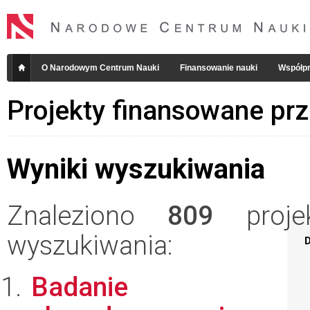
O Narodowym Centrum Nauki
Finansowanie nauki
Współpr
Projekty finansowane pr
Wyniki wyszukiwania
Znaleziono
809
projek
wyszukiwania:
D
Badanie