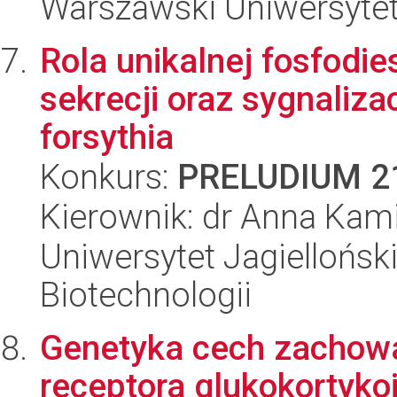
Warszawski Uniwersyte
Rola unikalnej fosfodie
sekrecji oraz sygnaliza
forsythia
Konkurs:
PRELUDIUM 2
Kierownik: dr Anna Kami
Uniwersytet Jagielloński,
Biotechnologii
Genetyka cech zachowa
receptora glukokortyk