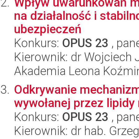
Wpływ uwarunkowań ma
na działalność i stabi
ubezpieczeń
Konkurs:
OPUS 23
, pan
Kierownik: dr Wojciech 
Akademia Leona Koźmi
Odkrywanie mechanizmó
wywołanej przez lipidy r
Konkurs:
OPUS 23
, pan
Kierownik: dr hab. Grze