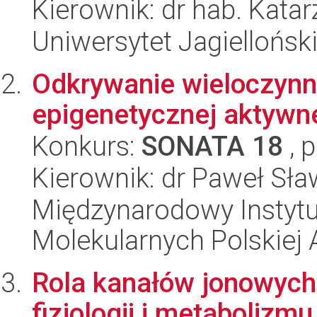
Kierownik: dr hab. Kata
Uniwersytet Jagielloński
Odkrywanie wieloczynni
epigenetycznej aktywn
Konkurs:
SONATA 18
, 
Kierownik: dr Paweł Sła
Międzynarodowy Instyt
Molekularnych Polskiej
Rola kanałów jonowych
fizjologii i metabolizm