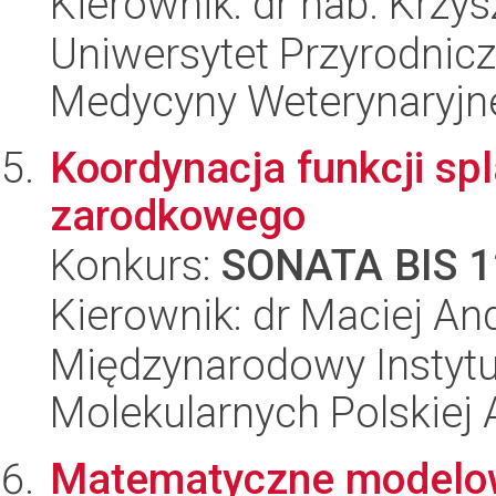
Kierownik: dr hab. Krzy
Uniwersytet Przyrodnic
Medycyny Weterynaryjn
Koordynacja funkcji s
zarodkowego
Konkurs:
SONATA BIS 1
Kierownik: dr Maciej And
Międzynarodowy Instyt
Molekularnych Polskiej
Matematyczne modelow