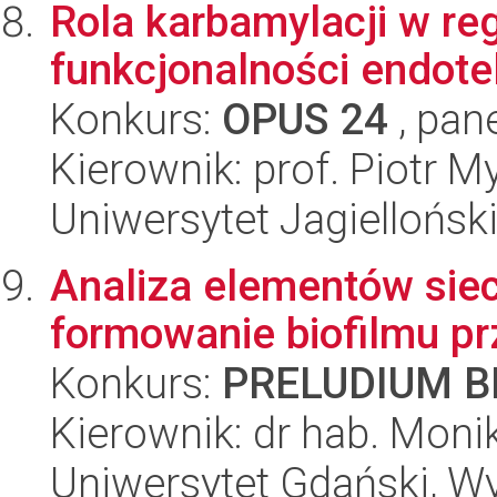
Rola karbamylacji w re
funkcjonalności endote
Konkurs:
OPUS 24
, pan
Kierownik: prof. Piotr M
Uniwersytet Jagiellońsk
Analiza elementów sieci
formowanie biofilmu p
Konkurs:
PRELUDIUM BI
Kierownik: dr hab. Moni
Uniwersytet Gdański, Wyd