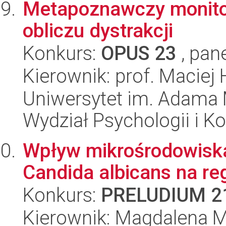
Metapoznawczy monitor
obliczu dystrakcji
Konkurs:
OPUS 23
, pan
Kierownik: prof. Macie
Uniwersytet im. Adama 
Wydział Psychologii i Ko
Wpływ mikrośrodowiska
Candida albicans na reg
Konkurs:
PRELUDIUM 2
Kierownik: Magdalena M