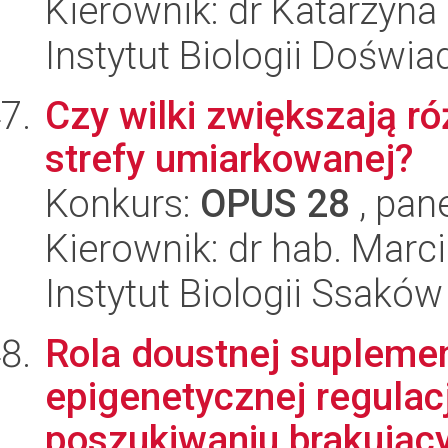
Kierownik: dr Katarzyna
Instytut Biologii Doświ
Czy wilki zwiększają r
strefy umiarkowanej?
Konkurs:
OPUS 28
, pan
Kierownik: dr hab. Marc
Instytut Biologii Ssakó
Rola doustnej suplemen
epigenetycznej regulacj
poszukiwaniu brakującyc