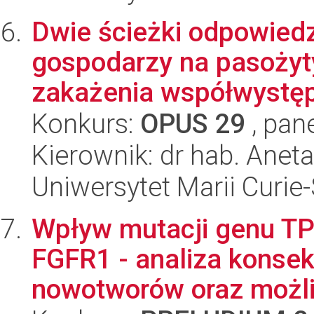
Dwie ścieżki odpowied
gospodarzy na pasożyty
zakażenia współwystępu
Konkurs:
OPUS 29
, pan
Kierownik: dr hab. Anet
Uniwersytet Marii Curie
Wpływ mutacji genu T
FGFR1 - analiza konsek
nowotworów oraz możli