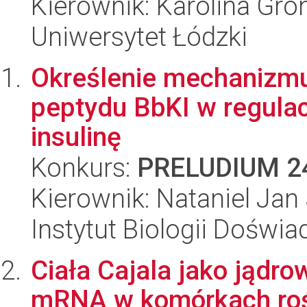
Kierownik: Karolina Gr
Uniwersytet Łódzki
Określenie mechanizmu
peptydu BbKI w regulac
insulinę
Konkurs:
PRELUDIUM 2
Kierownik: Nataniel Jan
Instytut Biologii Doświ
Ciała Cajala jako jądro
mRNA w komórkach roś