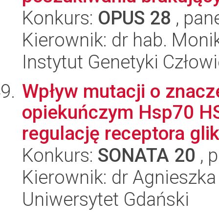
Konkurs:
OPUS 28
, pan
Kierownik: dr hab. Moni
Instytut Genetyki Człow
Wpływ mutacji o znacze
opiekuńczym Hsp70 HSP
regulację receptora glik
Konkurs:
SONATA 20
, 
Kierownik: dr Agnieszk
Uniwersytet Gdański