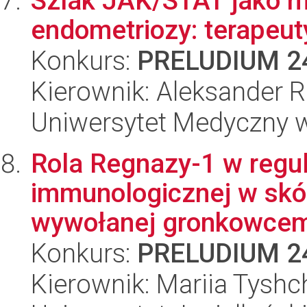
Szlak JAK/STAT jako m
endometriozy: terapeuty
Konkurs:
PRELUDIUM 2
Kierownik: Aleksander 
Uniwersytet Medyczny 
Rola Regnazy-1 w regul
immunologicznej w skór
wywołanej gronkowcem
Konkurs:
PRELUDIUM 2
Kierownik: Mariia Tysh