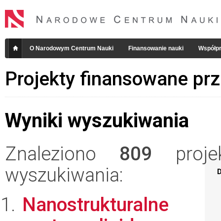
O Narodowym Centrum Nauki
Finansowanie nauki
Współpr
Projekty finansowane pr
Wyniki wyszukiwania
Znaleziono
809
projek
wyszukiwania:
D
Nanostrukturalne