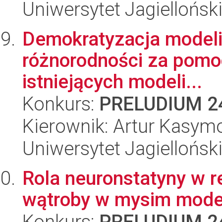
Uniwersytet Jagiellońsk
Demokratyzacja modeli d
różnorodności za pomoc
istniejących modeli...
Konkurs:
PRELUDIUM 2
Kierownik: Artur Kasym
Uniwersytet Jagiellońsk
Rola neuronstatyny w re
wątroby w mysim model
Konkurs:
PRELUDIUM 2