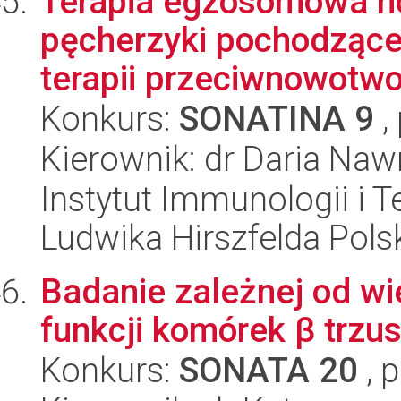
Terapia egzosomowa no
pęcherzyki pochodzące
terapii przeciwnowotwor
Konkurs:
SONATINA 9
,
Kierownik: dr Daria Na
Instytut Immunologii i T
Ludwika Hirszfelda Pols
Badanie zależnej od wie
funkcji komórek β trzu
Konkurs:
SONATA 20
, 