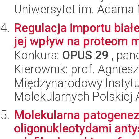
Uniwersytet im. Adama 
Regulacja importu biał
jej wpływ na proteom m
Konkurs:
OPUS 29
, pan
Kierownik: prof. Agnies
Międzynarodowy Instyt
Molekularnych Polskiej
Molekularna patogeneza
oligonukleotydami ant