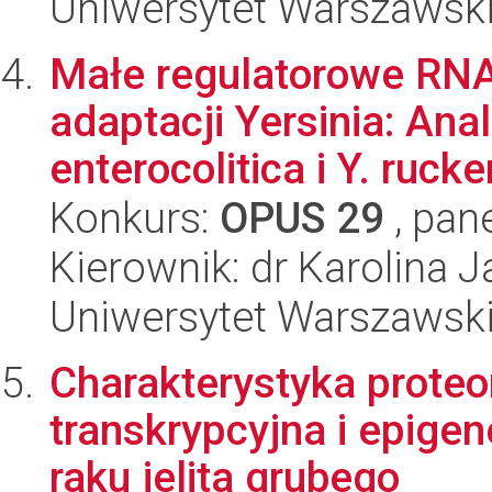
Uniwersytet Warszawsk
Małe regulatorowe RNA
adaptacji Yersinia: An
enterocolitica i Y. rucker
Konkurs:
OPUS 29
, pan
Kierownik: dr Karolina 
Uniwersytet Warszawsk
Charakterystyka proteo
transkrypcyjna i epige
raku jelita grubego