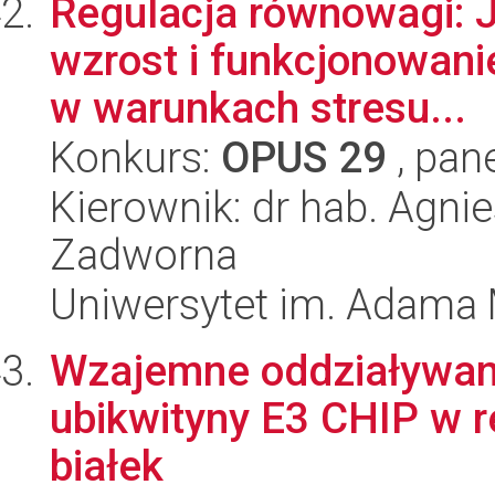
Regulacja równowagi: J
wzrost i funkcjonowani
w warunkach stresu...
Konkurs:
OPUS 29
, pan
Kierownik: dr hab. Agni
Zadworna
Uniwersytet im. Adama 
Wzajemne oddziaływani
ubikwityny E3 CHIP w r
białek