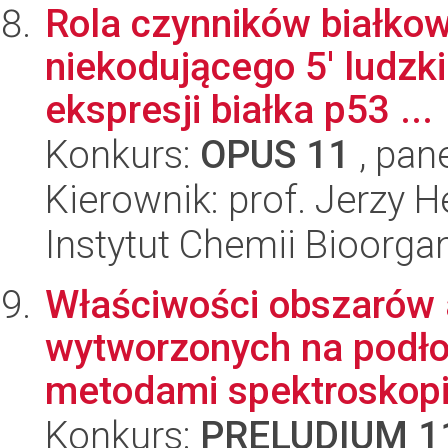
Rola czynników białkow
niekodującego 5' ludzk
ekspresji białka p53 ...
Konkurs:
OPUS 11
, pan
Kierownik: prof. Jerzy H
Instytut Chemii Bioorga
Właściwości obszarów
wytworzonych na podł
metodami spektroskopii
Konkurs:
PRELUDIUM 1