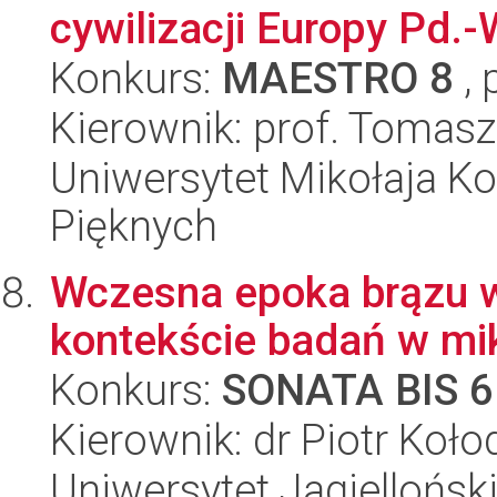
cywilizacji Europy Pd.-W
Konkurs:
MAESTRO 8
, 
Kierownik: prof. Tomas
Uniwersytet Mikołaja Ko
Pięknych
Wczesna epoka brązu w
kontekście badań w mik
Konkurs:
SONATA BIS 6
Kierownik: dr Piotr Koło
Uniwersytet Jagielloński