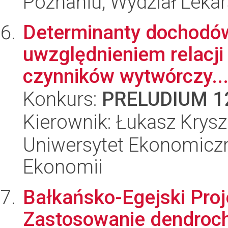
Poznaniu, Wydział Lekar
Determinanty dochodów
uwzględnieniem relacj
czynników wytwórczy..
Konkurs:
PRELUDIUM 1
Kierownik: Łukasz Krys
Uniwersytet Ekonomiczn
Ekonomii
Bałkańsko-Egejski Proj
Zastosowanie dendroch