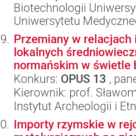
Biotechnologii Uniwers
Uniwersytetu Medyczn
Przemiany w relacjach 
lokalnych średniowiecz
normańskim w świetle b
Konkurs:
OPUS 13
, pan
Kierownik: prof. Sławo
Instytut Archeologii i E
Importy rzymskie w re