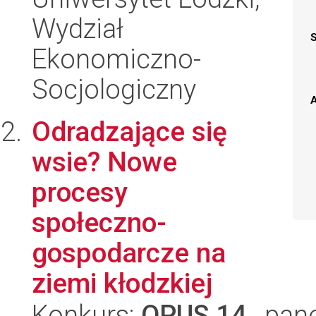
Wydział
Ekonomiczno-
Socjologiczny
A
Odradzające się
wsie? Nowe
procesy
społeczno-
gospodarcze na
ziemi kłodzkiej
Konkurs:
OPUS 14
, pan