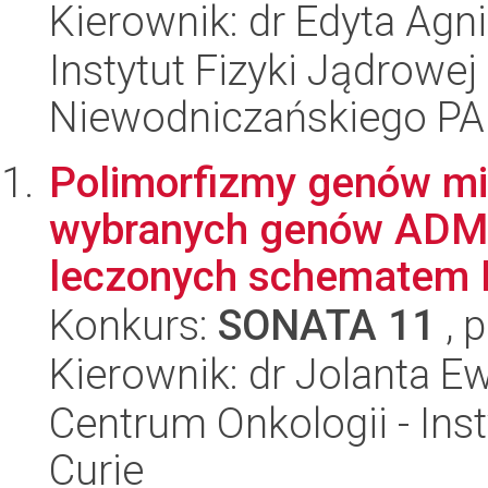
Kierownik: dr Edyta Agn
Instytut Fizyki Jądrowej
Niewodniczańskiego P
Polimorfizmy genów m
wybranych genów ADME 
leczonych schematem F
Konkurs:
SONATA 11
, 
Kierownik: dr Jolanta E
Centrum Onkologii - Inst
Curie