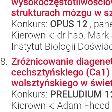
wysokoczęstotliwości
strukturach mózgu w s
Konkurs:
OPUS 12
, pan
Kierownik: dr hab. Mar
Instytut Biologii Doświ
Zróżnicowanie diagene
cechsztyńskiego (Ca1) 
wolsztyńskiego w świetl
Konkurs:
PRELUDIUM 1
Kierownik: Adam Fheed