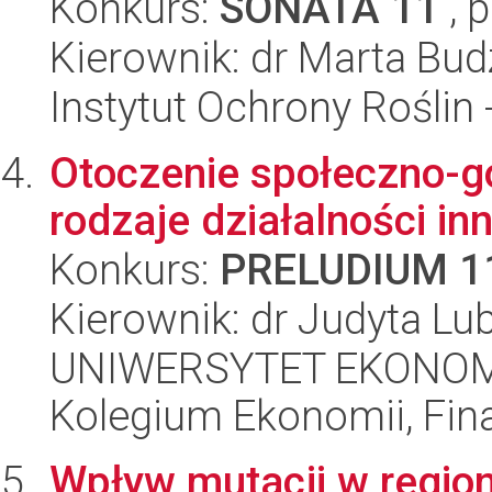
Konkurs:
SONATA 11
, 
Kierownik: dr Marta Bu
Instytut Ochrony Roślin
Otoczenie społeczno-g
rodzaje działalności in
Konkurs:
PRELUDIUM 1
Kierownik: dr Judyta Lu
UNIWERSYTET EKONOM
Kolegium Ekonomii, Fin
Wpływ mutacji w regioni