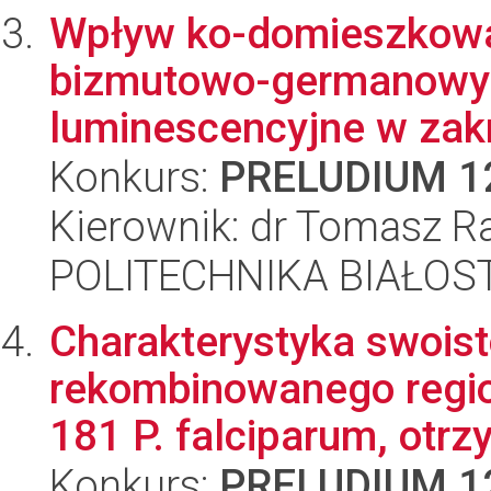
Wpływ ko-domieszkowa
bizmutowo-germanowyc
luminescencyjne w zakr
Konkurs:
PRELUDIUM 1
Kierownik: dr Tomasz R
POLITECHNIKA BIAŁOST
Charakterystyka swois
rekombinowanego regio
181 P. falciparum, otrz
Konkurs:
PRELUDIUM 1