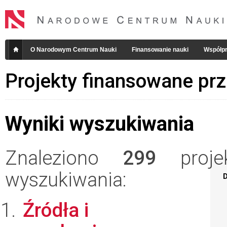
O Narodowym Centrum Nauki
Finansowanie nauki
Współpr
Projekty finansowane pr
Wyniki wyszukiwania
Znaleziono
299
projek
wyszukiwania:
D
Źródła i