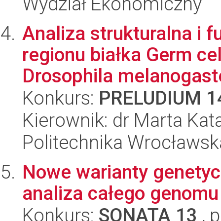
Wydział Ekonomiczny
Analiza strukturalna i
regionu białka Germ ce
Drosophila melanogaster
Konkurs:
PRELUDIUM 1
Kierownik: dr Marta Ka
Politechnika Wrocławsk
Nowe warianty genety
analiza całego genomu i
Konkurs:
SONATA 13
, 