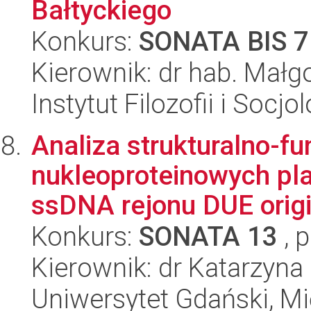
Bałtyckiego
Konkurs:
SONATA BIS 7
Kierownik: dr hab. Małgo
Instytut Filozofii i Socj
Analiza strukturalno-f
nukleoproteinowych pl
ssDNA rejonu DUE orig
Konkurs:
SONATA 13
, 
Kierownik: dr Katarzyn
Uniwersytet Gdański, M