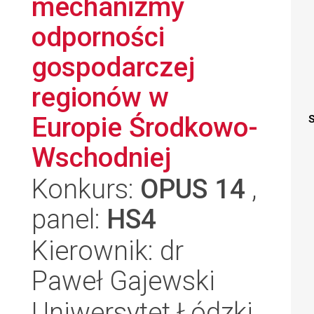
mechanizmy
odporności
gospodarczej
regionów w
Europie Środkowo-
S
Wschodniej
Konkurs:
OPUS 14
,
panel:
HS4
Kierownik: dr
Paweł Gajewski
Uniwersytet Łódzki,