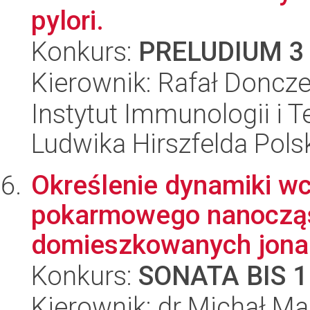
pylori.
Konkurs:
PRELUDIUM 3
Kierownik: Rafał Doncz
Instytut Immunologii i T
Ludwika Hirszfelda Pols
Określenie dynamiki w
pokarmowego nanocząs
domieszkowanych jonami
Konkurs:
SONATA BIS 1
Kierownik: dr Michał M