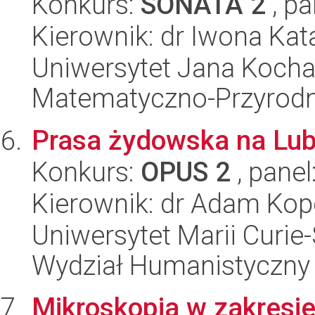
Konkurs:
SONATA 2
, pa
Kierownik: dr Iwona Ka
Uniwersytet Jana Kocha
Matematyczno-Przyrodn
Prasa żydowska na Lub
Konkurs:
OPUS 2
, panel
Kierownik: dr Adam Kop
Uniwersytet Marii Curie-
Wydział Humanistyczny
Mikroskopia w zakresie