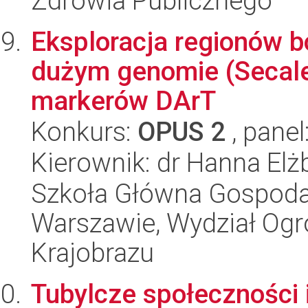
Zdrowia Publicznego
Eksploracja regionów b
dużym genomie (Secale
markerów DArT
Konkurs:
OPUS 2
, panel
Kierownik: dr Hanna El
Szkoła Główna Gospoda
Warszawie, Wydział Ogro
Krajobrazu
Tubylcze społeczności 