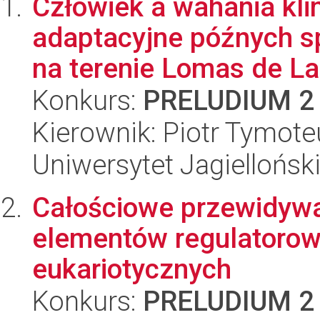
Człowiek a wahania kli
adaptacyjne późnych s
na terenie Lomas de La
Konkurs:
PRELUDIUM 2
Kierownik: Piotr Tymote
Uniwersytet Jagielloński
Całościowe przewidyw
elementów regulatoro
eukariotycznych
Konkurs:
PRELUDIUM 2