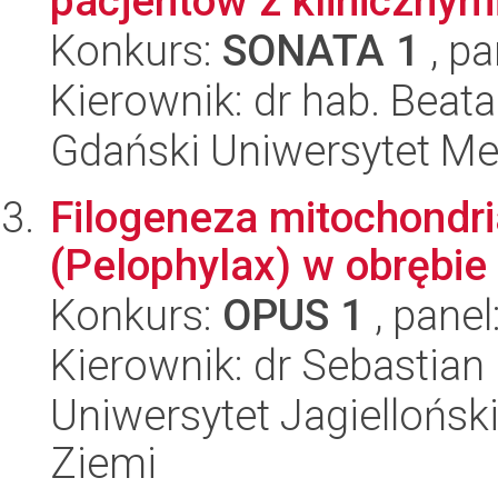
pacjentów z klinicznym
Konkurs:
SONATA 1
, pa
Kierownik: dr hab. Beata
Gdański Uniwersytet Me
Filogeneza mitochondr
(Pelophylax) w obrębi
Konkurs:
OPUS 1
, panel
Kierownik: dr Sebastia
Uniwersytet Jagielloński
Ziemi