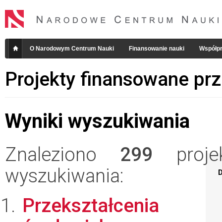
O Narodowym Centrum Nauki
Finansowanie nauki
Współpr
Projekty finansowane pr
Wyniki wyszukiwania
Znaleziono
299
projek
wyszukiwania:
D
Przekształcenia