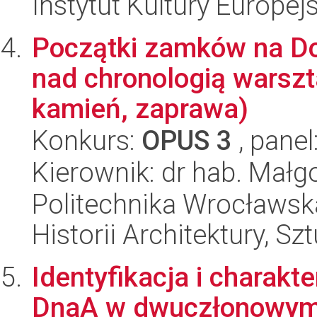
Instytut Kultury Europejs
Początki zamków na Do
nad chronologią warszt
kamień, zaprawa)
Konkurs:
OPUS 3
, panel
Kierownik: dr hab. Mał
Politechnika Wrocławska,
Historii Architektury, Szt
Identyfikacja i charakt
DnaA w dwuczłonowym r