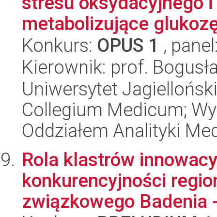
stresu oksydacyjnego 
metabolizujące glukoz
Konkurs:
OPUS 1
, panel
Kierownik: prof. Bogus
Uniwersytet Jagiellońsk
Collegium Medicum; Wy
Oddziałem Analityki Me
Rola klastrów innowac
konkurencyjności regio
związkowego Badenia -