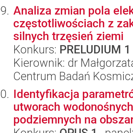
Analiza zmian pola ele
częstotliwościach z za
silnych trzęsień ziemi
Konkurs:
PRELUDIUM 1
Kierownik: dr Małgorza
Centrum Badań Kosmic
Identyfikacja parametr
utworach wodonośnych
podziemnych na obszar
Konkurs:
OPUS 1
, panel