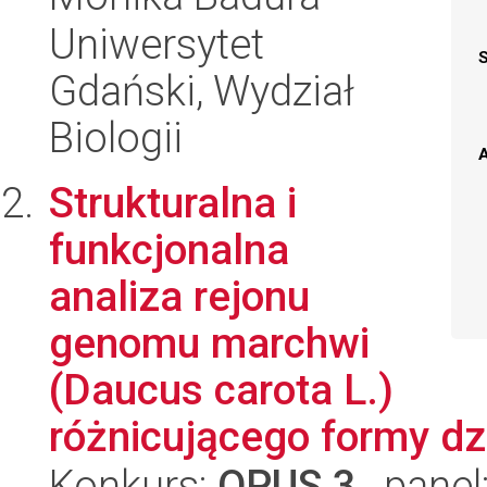
Uniwersytet
Gdański, Wydział
Biologii
A
Strukturalna i
funkcjonalna
analiza rejonu
genomu marchwi
(Daucus carota L.)
różnicującego formy dz
Konkurs:
OPUS 3
, panel