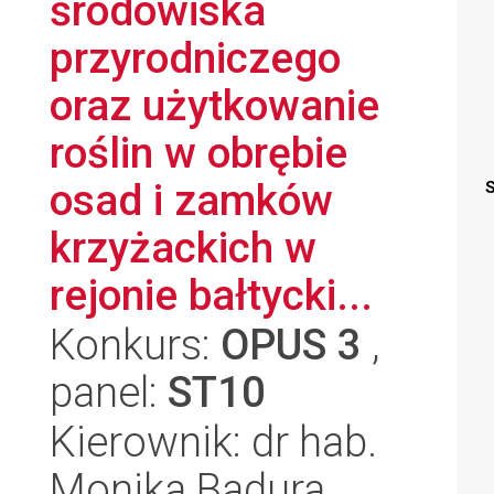
środowiska
przyrodniczego
oraz użytkowanie
roślin w obrębie
osad i zamków
S
krzyżackich w
rejonie bałtycki...
Konkurs:
OPUS 3
,
panel:
ST10
Kierownik: dr hab.
Monika Badura