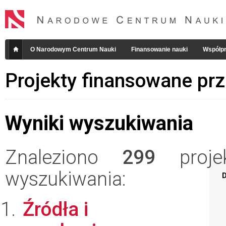
O Narodowym Centrum Nauki
Finansowanie nauki
Współpr
Projekty finansowane pr
Wyniki wyszukiwania
Znaleziono
299
projek
wyszukiwania:
D
Źródła i