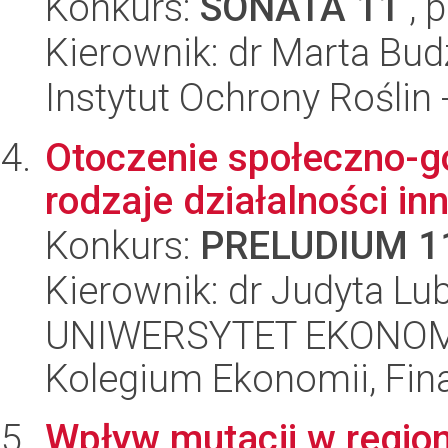
Konkurs:
SONATA 11
, 
Kierownik: dr Marta Bu
Instytut Ochrony Roślin
Otoczenie społeczno-g
rodzaje działalności in
Konkurs:
PRELUDIUM 1
Kierownik: dr Judyta Lu
UNIWERSYTET EKONOM
Kolegium Ekonomii, Fin
Wpływ mutacji w regioni