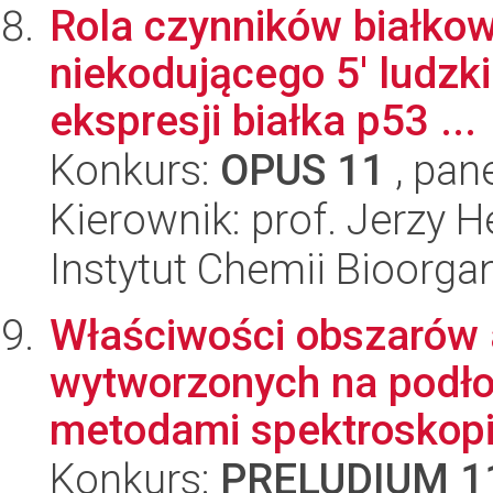
Rola czynników białkow
niekodującego 5' ludzk
ekspresji białka p53 ...
Konkurs:
OPUS 11
, pan
Kierownik: prof. Jerzy H
Instytut Chemii Bioorga
Właściwości obszarów
wytworzonych na podł
metodami spektroskopii
Konkurs:
PRELUDIUM 1