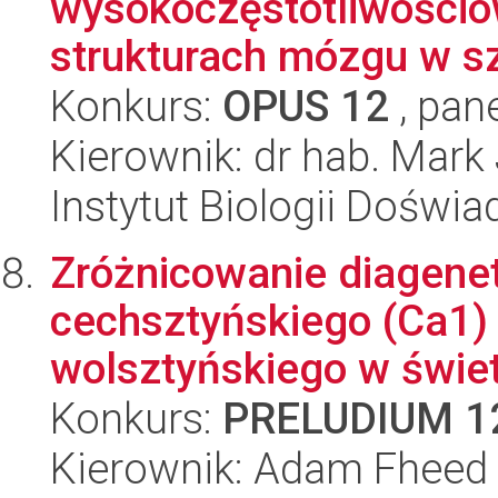
wysokoczęstotliwości
strukturach mózgu w s
Konkurs:
OPUS 12
, pan
Kierownik: dr hab. Mar
Instytut Biologii Doświ
Zróżnicowanie diagene
cechsztyńskiego (Ca1) 
wolsztyńskiego w świetl
Konkurs:
PRELUDIUM 1
Kierownik: Adam Fheed