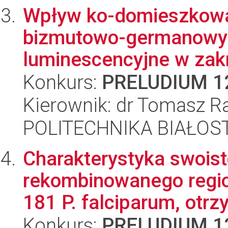
Wpływ ko-domieszkowa
bizmutowo-germanowyc
luminescencyjne w zakr
Konkurs:
PRELUDIUM 1
Kierownik: dr Tomasz R
POLITECHNIKA BIAŁOST
Charakterystyka swois
rekombinowanego regio
181 P. falciparum, otrz
Konkurs:
PRELUDIUM 1