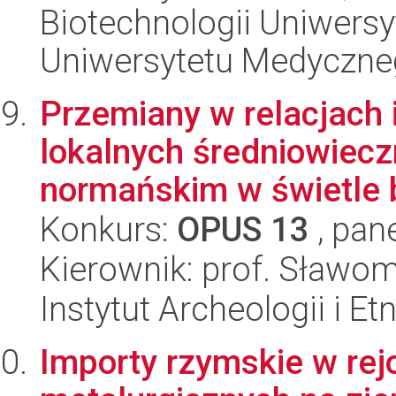
Biotechnologii Uniwers
Uniwersytetu Medyczn
Przemiany w relacjach 
lokalnych średniowiecz
normańskim w świetle b
Konkurs:
OPUS 13
, pan
Kierownik: prof. Sławo
Instytut Archeologii i E
Importy rzymskie w re