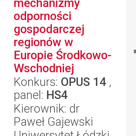
mechanizmy
odporności
gospodarczej
regionów w
Europie Środkowo-
S
Wschodniej
Konkurs:
OPUS 14
,
panel:
HS4
Kierownik: dr
Paweł Gajewski
Uniwersytet Łódzki,