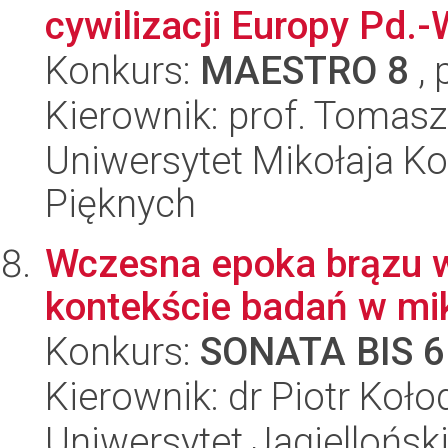
cywilizacji Europy Pd.-W
Konkurs:
MAESTRO 8
, 
Kierownik: prof. Tomas
Uniwersytet Mikołaja Ko
Pięknych
Wczesna epoka brązu w
kontekście badań w mik
Konkurs:
SONATA BIS 6
Kierownik: dr Piotr Koło
Uniwersytet Jagielloński