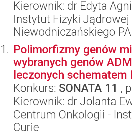
Kierownik: dr Edyta Agn
Instytut Fizyki Jądrowej
Niewodniczańskiego P
Polimorfizmy genów m
wybranych genów ADME 
leczonych schematem F
Konkurs:
SONATA 11
, 
Kierownik: dr Jolanta E
Centrum Onkologii - Inst
Curie