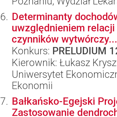
Poznaniu, Wydział Lekar
Determinanty dochodów
uwzględnieniem relacj
czynników wytwórczy..
Konkurs:
PRELUDIUM 1
Kierownik: Łukasz Krys
Uniwersytet Ekonomiczn
Ekonomii
Bałkańsko-Egejski Proj
Zastosowanie dendroch