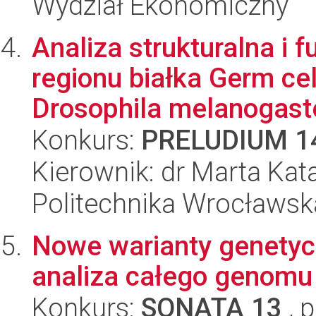
Wydział Ekonomiczny
Analiza strukturalna i
regionu białka Germ ce
Drosophila melanogaster
Konkurs:
PRELUDIUM 1
Kierownik: dr Marta Ka
Politechnika Wrocławsk
Nowe warianty genety
analiza całego genomu i
Konkurs:
SONATA 13
, 