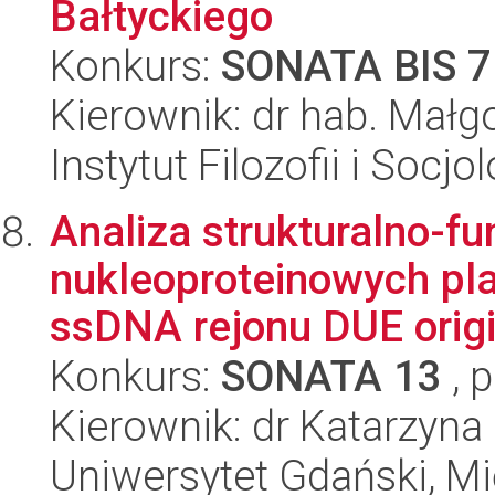
Bałtyckiego
Konkurs:
SONATA BIS 7
Kierownik: dr hab. Małgo
Instytut Filozofii i Socj
Analiza strukturalno-f
nukleoproteinowych pl
ssDNA rejonu DUE orig
Konkurs:
SONATA 13
, 
Kierownik: dr Katarzyn
Uniwersytet Gdański, M