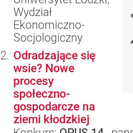
Wydział
Ekonomiczno-
Socjologiczny
A
Odradzające się
wsie? Nowe
procesy
społeczno-
gospodarcze na
ziemi kłodzkiej
Konkurs:
OPUS 14
, pan