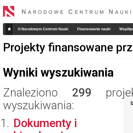
O Narodowym Centrum Nauki
Finansowanie nauki
Współpr
Projekty finansowane pr
Wyniki wyszukiwania
Znaleziono
299
projek
wyszukiwania:
D
Dokumenty i