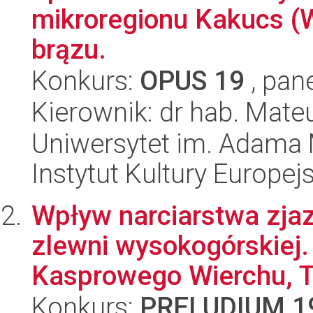
mikroregionu Kakucs (
brązu.
Konkurs:
OPUS 19
, pan
Kierownik: dr hab. Mat
Uniwersytet im. Adama 
Instytut Kultury Europejs
Wpływ narciarstwa zj
zlewni wysokogórskiej.
Kasprowego Wierchu, Ta
Konkurs:
PRELUDIUM 1