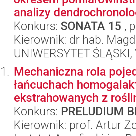
analizy dendrochronolog
Konkurs:
SONATA 15
, 
Kierownik: dr hab. Mag
UNIWERSYTET ŚLĄSKI, W
Mechaniczna rola poje
łańcuchach homogalakt
ekstrahowanych z roślin
Konkurs:
PRELUDIUM BI
Kierownik: prof. Artur 