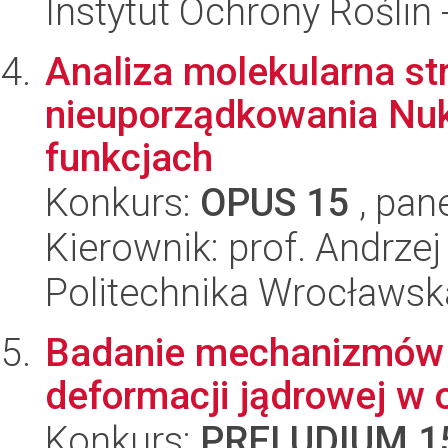
Instytut Ochrony Roślin
Analiza molekularna st
nieuporządkowania Nukl
funkcjach
Konkurs:
OPUS 15
, pan
Kierownik: prof. Andrze
Politechnika Wrocławsk
Badanie mechanizmów p
deformacji jądrowej w
Konkurs:
PRELUDIUM 1