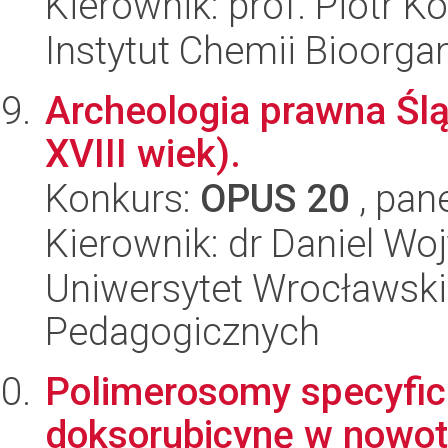
Kierownik: prof. Piotr K
Instytut Chemii Bioorga
Archeologia prawna Śląs
XVIII wiek).
Konkurs:
OPUS 20
, pan
Kierownik: dr Daniel Woj
Uniwersytet Wrocławski,
Pedagogicznych
Polimerosomy specyfic
doksorubicynę w nowot