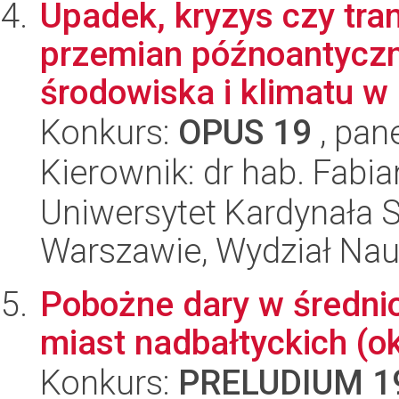
Upadek, kryzys czy tra
przemian późnoantycz
środowiska i klimatu w r
Konkurs:
OPUS 19
, pan
Kierownik: dr hab. Fabi
Uniwersytet Kardynała 
Warszawie, Wydział Nau
Pobożne dary w średni
miast nadbałtyckich (
Konkurs:
PRELUDIUM 1