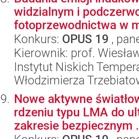
widzialnym i podczerw
fotoprzewodnictwa w ma
Konkurs:
OPUS 19
, pan
Kierownik: prof. Wiesła
Instytut Niskich Tempera
Włodzimierza Trzebiat
Nowe aktywne światłow
rdzeniu typu LMA do u
zakresie bezpiecznym .