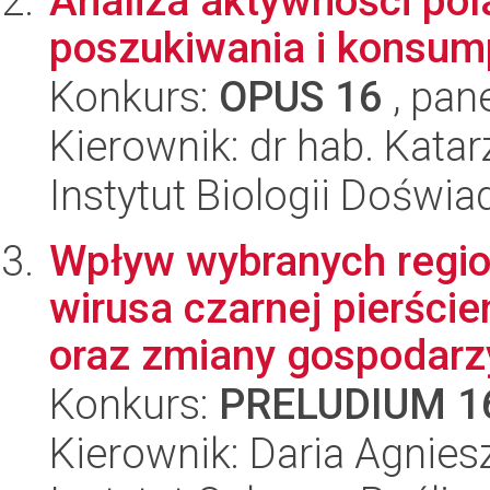
Analiza aktywności po
poszukiwania i konsump
Konkurs:
OPUS 16
, pan
Kierownik: dr hab. Kat
Instytut Biologii Doświ
Wpływ wybranych reg
wirusa czarnej pierści
oraz zmiany gospodarzy
Konkurs:
PRELUDIUM 1
Kierownik: Daria Agnie