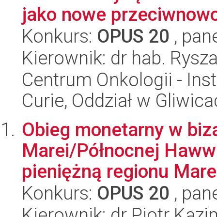
jako nowe przeciwnowo
Konkurs:
OPUS 20
, pan
Kierownik: dr hab. Rysz
Centrum Onkologii - Inst
Curie, Oddział w Gliwic
Obieg monetarny w biza
Marei/Północnej Hawwa
pieniężną regionu Mare
Konkurs:
OPUS 20
, pan
Kierownik: dr Piotr Kaz