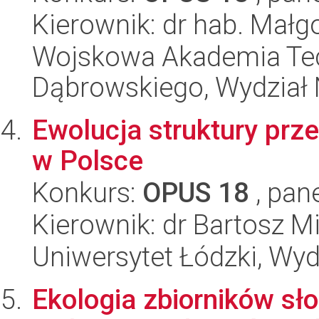
Kierownik: dr hab. Małg
Wojskowa Akademia Tec
Dąbrowskiego, Wydział 
Ewolucja struktury prz
w Polsce
Konkurs:
OPUS 18
, pan
Kierownik: dr Bartosz M
Uniwersytet Łódzki, Wy
Ekologia zbiorników s