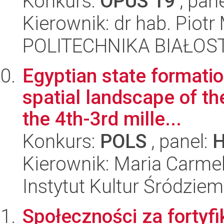
Konkurs:
OPUS 19
, pan
Kierownik: dr hab. Piotr 
POLITECHNIKA BIAŁOSTO
Egyptian state formati
spatial landscape of the
the 4th-3rd mille...
Konkurs:
POLS
, panel:
Kierownik: Maria Carme
Instytut Kultur Śródzie
Społeczności za fortyf