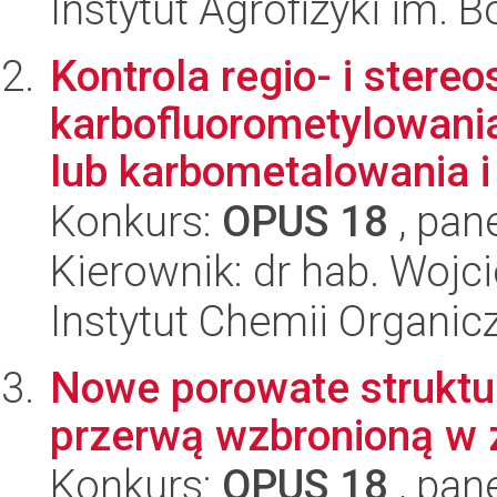
Instytut Agrofizyki im.
Kontrola regio- i stere
karbofluorometylowani
lub karbometalowania i 
Konkurs:
OPUS 18
, pan
Kierownik: dr hab. Wojc
Instytut Chemii Organi
Nowe porowate struktur
przerwą wzbronioną w 
Konkurs:
OPUS 18
, pan