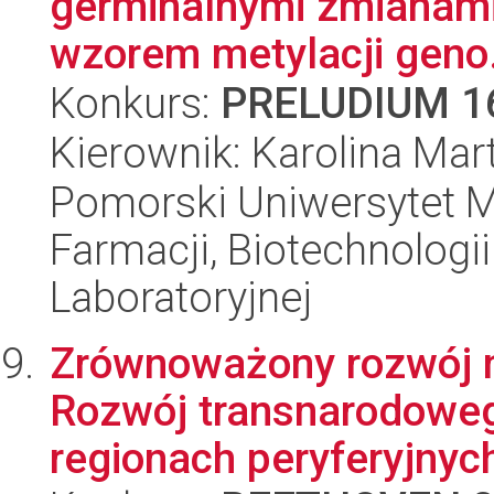
germinalnymi zmianami
wzorem metylacji geno.
Konkurs:
PRELUDIUM 1
Kierownik: Karolina Mar
Pomorski Uniwersytet M
Farmacji, Biotechnologi
Laboratoryjnej
Zrównoważony rozwój m
Rozwój transnarodowe
regionach peryferyjnych