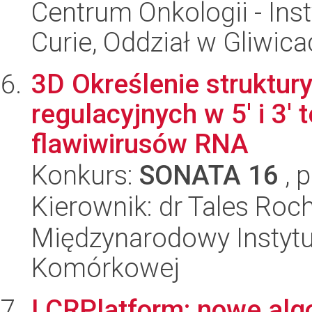
Centrum Onkologii - Inst
Curie, Oddział w Gliwic
3D Określenie struktur
regulacyjnych w 5' i 3'
flawiwirusów RNA
Konkurs:
SONATA 16
, 
Kierownik: dr Tales Roc
Międzynarodowy Instytut
Komórkowej
LCRPlatform: nowe algo