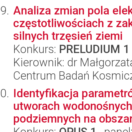
Analiza zmian pola ele
częstotliwościach z za
silnych trzęsień ziemi
Konkurs:
PRELUDIUM 1
Kierownik: dr Małgorza
Centrum Badań Kosmic
Identyfikacja parametr
utworach wodonośnych
podziemnych na obszar
Konkurs:
OPUS 1
, panel