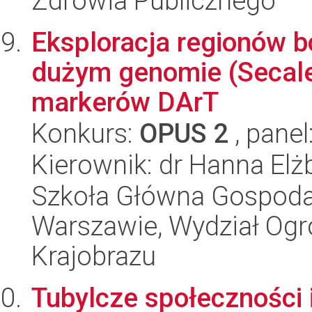
Zdrowia Publicznego
Eksploracja regionów b
dużym genomie (Secale
markerów DArT
Konkurs:
OPUS 2
, panel
Kierownik: dr Hanna El
Szkoła Główna Gospoda
Warszawie, Wydział Ogro
Krajobrazu
Tubylcze społeczności 