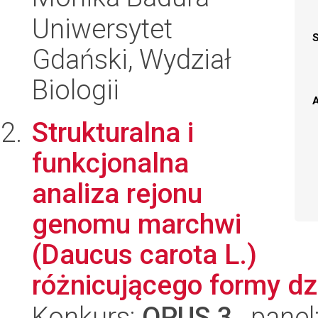
Uniwersytet
Gdański, Wydział
Biologii
A
Strukturalna i
funkcjonalna
analiza rejonu
genomu marchwi
(Daucus carota L.)
różnicującego formy dz
Konkurs:
OPUS 3
, panel