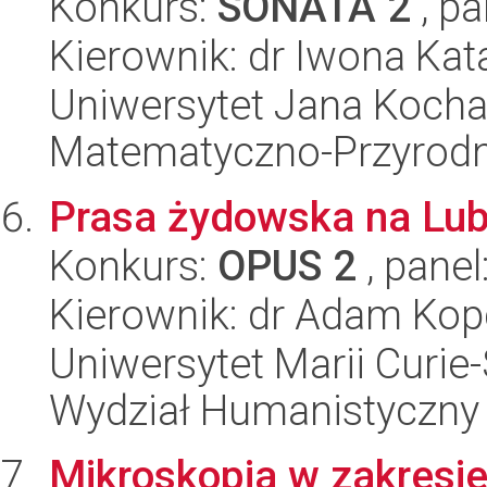
Konkurs:
SONATA 2
, pa
Kierownik: dr Iwona Ka
Uniwersytet Jana Kocha
Matematyczno-Przyrodn
Prasa żydowska na Lub
Konkurs:
OPUS 2
, panel
Kierownik: dr Adam Kop
Uniwersytet Marii Curie-
Wydział Humanistyczny
Mikroskopia w zakresie