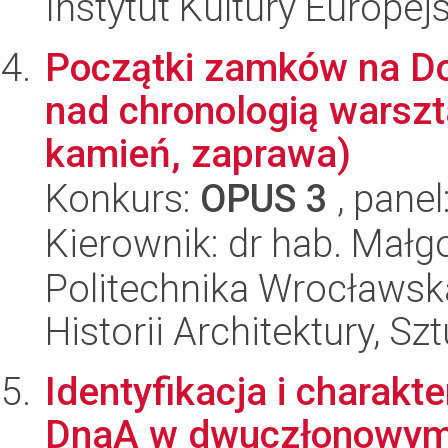
Instytut Kultury Europejs
Początki zamków na Do
nad chronologią warszt
kamień, zaprawa)
Konkurs:
OPUS 3
, panel
Kierownik: dr hab. Mał
Politechnika Wrocławska,
Historii Architektury, Szt
Identyfikacja i charakt
DnaA w dwuczłonowym r