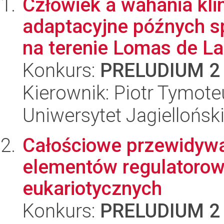
Człowiek a wahania kli
adaptacyjne późnych s
na terenie Lomas de La
Konkurs:
PRELUDIUM 2
Kierownik: Piotr Tymote
Uniwersytet Jagielloński
Całościowe przewidyw
elementów regulatoro
eukariotycznych
Konkurs:
PRELUDIUM 2