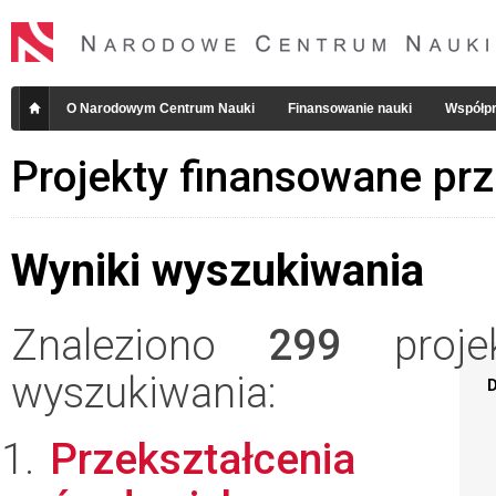
O Narodowym Centrum Nauki
Finansowanie nauki
Współpr
Projekty finansowane pr
Wyniki wyszukiwania
Znaleziono
299
projek
wyszukiwania:
D
Przekształcenia