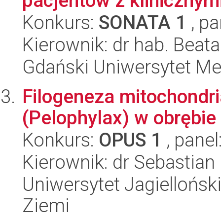
pacjentów z klinicznym
Konkurs:
SONATA 1
, pa
Kierownik: dr hab. Beata
Gdański Uniwersytet Me
Filogeneza mitochondr
(Pelophylax) w obrębi
Konkurs:
OPUS 1
, panel
Kierownik: dr Sebastia
Uniwersytet Jagielloński
Ziemi