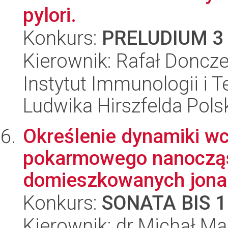
pylori.
Konkurs:
PRELUDIUM 3
Kierownik: Rafał Doncz
Instytut Immunologii i T
Ludwika Hirszfelda Pols
Określenie dynamiki w
pokarmowego nanocząs
domieszkowanych jonami
Konkurs:
SONATA BIS 1
Kierownik: dr Michał M