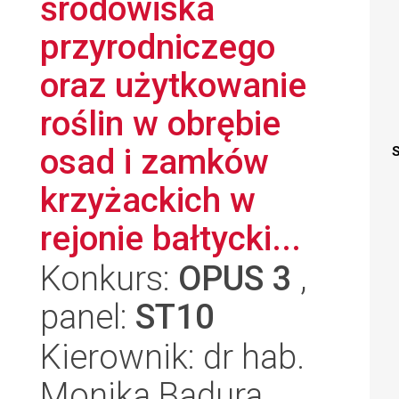
środowiska
przyrodniczego
oraz użytkowanie
roślin w obrębie
osad i zamków
S
krzyżackich w
rejonie bałtycki...
Konkurs:
OPUS 3
,
panel:
ST10
Kierownik: dr hab.
Monika Badura