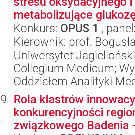
stresu oksydacyjnego 
metabolizujące glukoz
Konkurs:
OPUS 1
, panel
Kierownik: prof. Bogus
Uniwersytet Jagiellońsk
Collegium Medicum; Wy
Oddziałem Analityki Me
Rola klastrów innowac
konkurencyjności regio
związkowego Badenia -