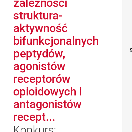
zależności
struktura-
aktywność
bifunkcjonalnych
peptydów,
S
agonistów
receptorów
opioidowych i
antagonistów
recept...
Konkurs: