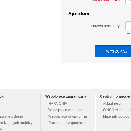
Aparatura
Nazwa aparatury
uki
Współpraca zagraniczna
Centrum prasowe
HARMONIA
Aktualności
Współpraca wielostronna
O NCN w mediac
dawane pytania
Współpraca dwustronna
Materiały do pob
ealizujących projekty
Recenzenci zagraniczni
na