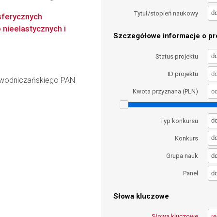
d
Tytuł/stopień naukowy
sferycznych
nieelastycznych i
Szczegółowe informacje o pro
d
Status projektu
ID projektu
iewodniczańskiego PAN
Kwota przyznana (PLN)
d
Typ konkursu
d
Konkurs
d
Grupa nauk
d
Panel
Słowa kluczowe
Słowa kluczowe