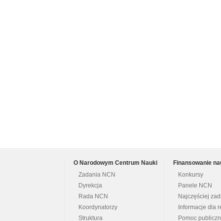
O Narodowym Centrum Nauki
Finansowanie na
Zadania NCN
Konkursy
Dyrekcja
Panele NCN
Rada NCN
Najczęściej za
Koordynatorzy
Informacje dla r
Struktura
Pomoc publicz