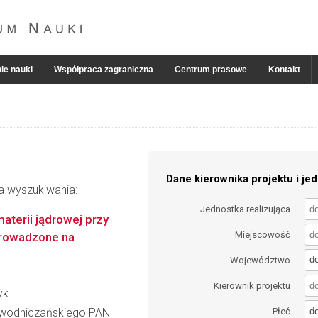
ie nauki
Współpraca zagraniczna
Centrum prasowe
Kontakt
Dane kierownika projektu i jed
ia wyszukiwania:
Jednostka realizująca
terii jądrowej przy
Miejscowość
prowadzone na
d
Województwo
Kierownik projektu
yk
d
iewodniczańskiego PAN
Płeć