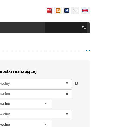
nostki realizującej
owolne
owolna