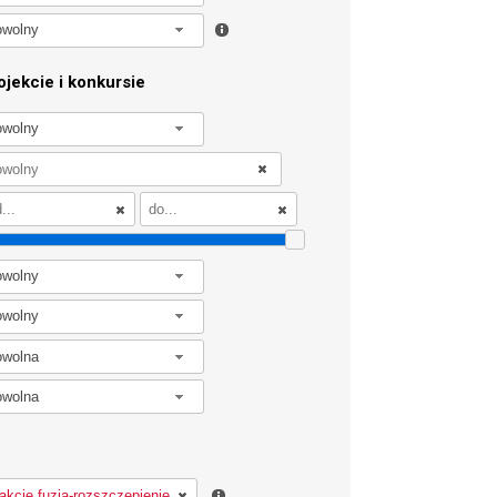
owolny
jekcie i konkursie
owolny
owolny
owolny
owolna
owolna