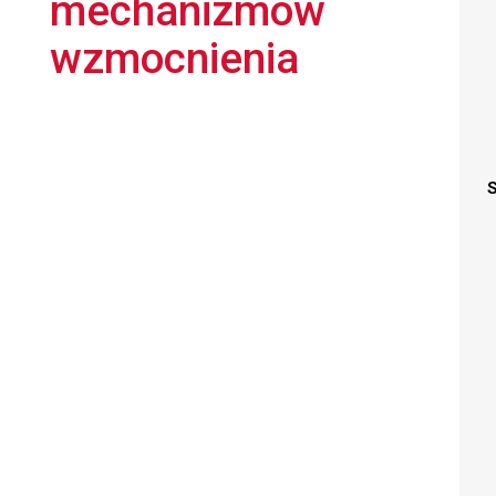
mechanizmów
wzmocnienia
S