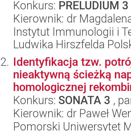
Konkurs:
PRELUDIUM 3
Kierownik: dr Magdalen
Instytut Immunologii i T
Ludwika Hirszfelda Pols
Identyfikacja tzw. potr
nieaktywną ścieżką n
homologicznej rekombin
Konkurs:
SONATA 3
, pa
Kierownik: dr Paweł W
Pomorski Uniwersytet M