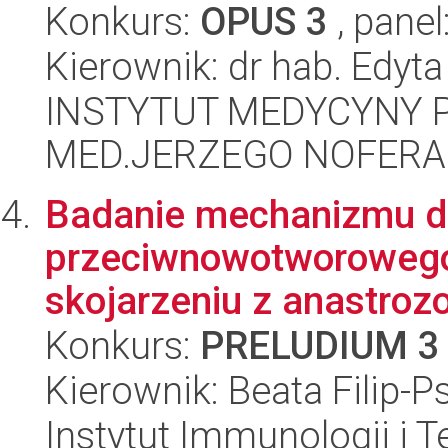
Konkurs:
OPUS 3
, panel
Kierownik: dr hab. Edyt
INSTYTUT MEDYCYNY P
MED.JERZEGO NOFERA
Badanie mechanizmu dz
przeciwnowotworowego
skojarzeniu z anastroz
Konkurs:
PRELUDIUM 3
Kierownik: Beata Filip-P
Instytut Immunologii i T