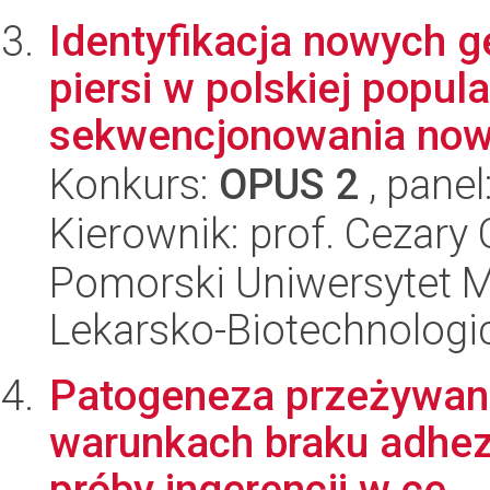
Identyfikacja nowych 
piersi w polskiej popul
sekwencjonowania nowe
Konkurs:
OPUS 2
, panel
Kierownik: prof. Cezary 
Pomorski Uniwersytet M
Lekarsko-Biotechnologi
Patogeneza przeżywani
warunkach braku adhezj
próby ingerencji w ce...