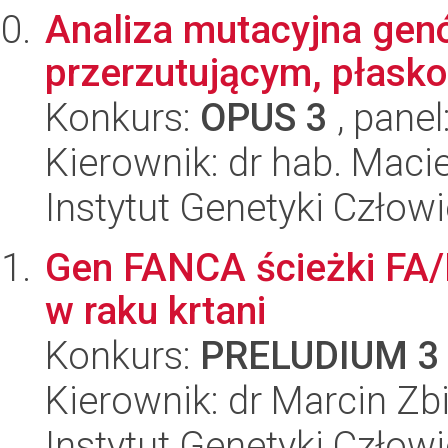
Analiza mutacyjna ge
przerzutującym, płask
Konkurs:
OPUS 3
, panel
Kierownik: dr hab. Macie
Instytut Genetyki Człow
Gen FANCA ścieżki FA/B
w raku krtani
Konkurs:
PRELUDIUM 3
Kierownik: dr Marcin Z
Instytut Genetyki Człow