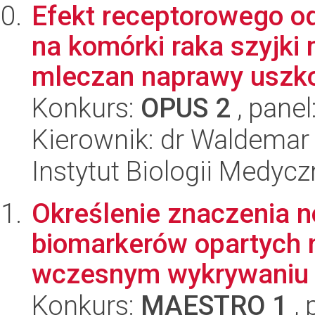
Efekt receptorowego od
na komórki raka szyjki
mleczan naprawy uszko
Konkurs:
OPUS 2
, panel
Kierownik: dr Waldema
Instytut Biologii Medyc
Określenie znaczenia n
biomarkerów opartych n
wczesnym wykrywaniu ra
Konkurs:
MAESTRO 1
, 