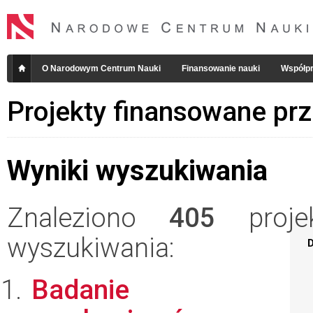
O Narodowym Centrum Nauki
Finansowanie nauki
Współpr
Projekty finansowane pr
Wyniki wyszukiwania
Znaleziono
405
projek
wyszukiwania:
D
Badanie