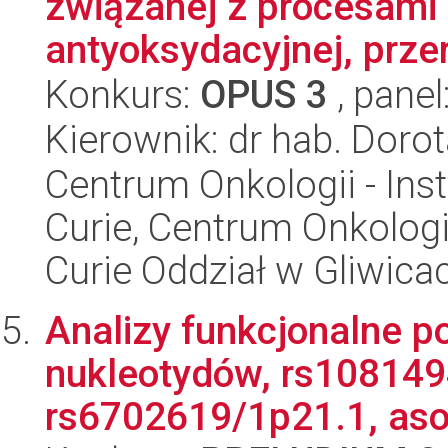
związanej z procesami
antyoksydacyjnej, przer
Konkurs:
OPUS 3
, panel
Kierownik: dr hab. Doro
Centrum Onkologii - Inst
Curie, Centrum Onkologi
Curie Oddział w Gliwica
Analizy funkcjonalne 
nukleotydów, rs108149
rs6702619/1p21.1, asoc