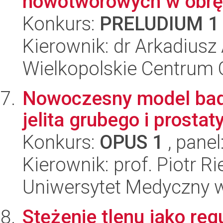
nowotworowych w obręb
Konkurs:
PRELUDIUM 1
Kierownik: dr Arkadiusz
Wielkopolskie Centrum 
Nowoczesny model bada
jelita grubego i prostat
Konkurs:
OPUS 1
, panel
Kierownik: prof. Piotr R
Uniwersytet Medyczny w 
Stężenie tlenu jako reg