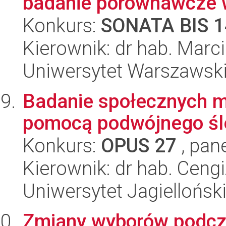
badanie porównawcze w
Konkurs:
SONATA BIS 1
Kierownik: dr hab. Marc
Uniwersytet Warszawsk
Badanie społecznych mo
pomocą podwójnego śl
Konkurs:
OPUS 27
, pan
Kierownik: dr hab. Ceng
Uniwersytet Jagiellońsk
Zmiany wyborów podcz