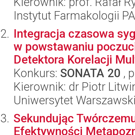
Kierownik: prof. Rafał R
Instytut Farmakologii P
Integracja czasowa s
w powstawaniu poczuci
Detektora Korelacji Mult
Konkurs:
SONATA 20
, 
Kierownik: dr Piotr Litwi
Uniwersytet Warszawsk
Sekundując Twórczemu 
Efektywności Metapozn