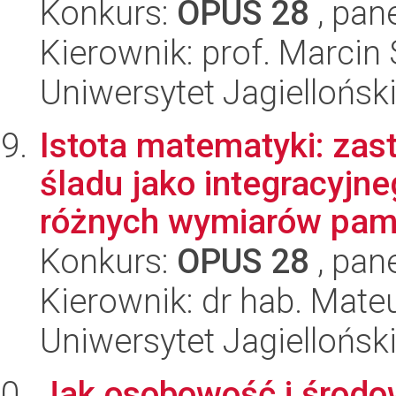
Konkurs:
OPUS 28
, pan
Kierownik: prof. Marcin
Uniwersytet Jagiellońsk
Istota matematyki: zas
śladu jako integracyjn
różnych wymiarów pami
Konkurs:
OPUS 28
, pan
Kierownik: dr hab. Mate
Uniwersytet Jagiellońsk
Jak osobowość i środow