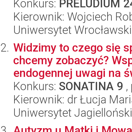
Konkurs:
PRELUDIUM 2
Kierownik: Wojciech Rob
Uniwersytet Wrocławski
Widzimy to czego się s
chcemy zobaczyć? Wsp
endogennej uwagi na ś
Konkurs:
SONATINA 9
,
Kierownik: dr Łucja Mar
Uniwersytet Jagiellońsk
Autyzm u Matki i Mowa