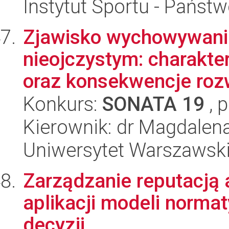
Instytut Sportu - Państ
Zjawisko wychowywania
nieojczystym: charakter
oraz konsekwencje roz
Konkurs:
SONATA 19
, 
Kierownik: dr Magdale
Uniwersytet Warszawski,
Zarządzanie reputacją 
aplikacji modeli norm
decyzji