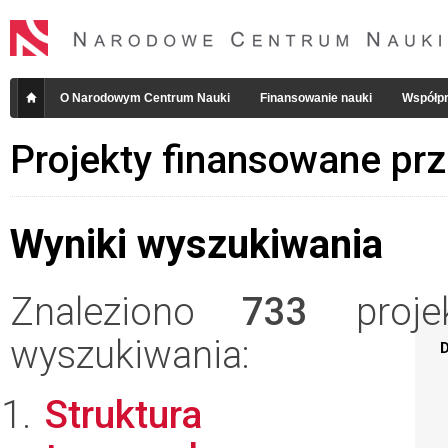
O Narodowym Centrum Nauki
Finansowanie nauki
Współpr
Projekty finansowane pr
Wyniki wyszukiwania
Znaleziono
733
projek
wyszukiwania:
D
Struktura