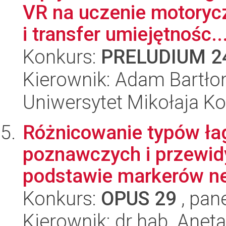
VR na uczenie motoryc
i transfer umiejętnośc..
Konkurs:
PRELUDIUM 2
Kierownik: Adam Bartło
Uniwersytet Mikołaja K
Różnicowanie typów ła
poznawczych i przewidy
podstawie markerów ne
Konkurs:
OPUS 29
, pan
Kierownik: dr hab. Anet