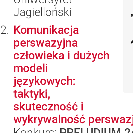
Jagielloński
Komunikacja
perswazyjna
A
człowieka i dużych
modeli
językowych:
taktyki,
skuteczność i
wykrywalność perswazji 
Konkurs:
PRELUDIUM 2