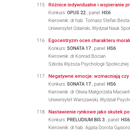
Różnice indywidualne i wspieranie 
Konkurs:
OPUS 22
, panel:
HS6
Kierownik: dr hab. Tomasz Stefan Besta
Uniwersytet Gdański, Wydział Nauk Spo
Egocentryzm ocen charakteru moralne
Konkurs:
SONATA 17
, panel:
HS6
Kierownik: dr Konrad Bocian
Szkoła Wyższa Psychologii Społecznej
Negatywne emocje: wzmacniają czy ha
Konkurs:
SONATA 17
, panel:
HS6
Kierownik: dr Oliwia Małgorzata Macian
Uniwersytet Warszawski, Wydział Psycho
Nastawienie rynkowe jako skutek poz
Konkurs:
PRELUDIUM BIS 3
, panel:
HS6
Kierownik: dr hab. Agata Dorota Gąsio