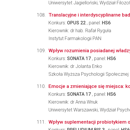
Uniwersytet Jagielloński, Wydział Filozo
Translacyjne i interdyscyplinarne b
Konkurs:
OPUS 22
, panel:
HS6
Kierownik: dr hab. Rafał Ryguła
Instytut Farmakologii PAN
Wpływ rozumienia posiadanej władzy
Konkurs:
SONATA 17
, panel:
HS6
Kierownik: dr Jolanta Enko
Szkoła Wyższa Psychologii Społecznej
Emocje a zmieniające się miejsca: 
Konkurs:
SONATA 17
, panel:
HS6
Kierownik: dr Anna Wnuk
Uniwersytet Warszawski, Wydział Psycho
Wpływ suplementacji probiotykiem o
Konkurs:
PRELUDIUM BIS 3
, panel:
HS6