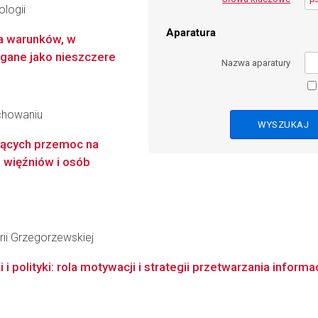
logii
Aparatura
za warunków, w
egane jako nieszczere
Nazwa aparatury
chowaniu
jących przemoc na
 więźniów i osób
ii Grzegorzewskiej
polityki: rola motywacji i strategii przetwarzania informac