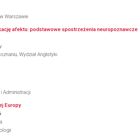
 w Warszawie
ikację afektu: podstawowe spostrzeżenia neuropoznawcze 
y
znaniu, Wydział Anglistyki
i Administracji
ej Europy
6
a
logii