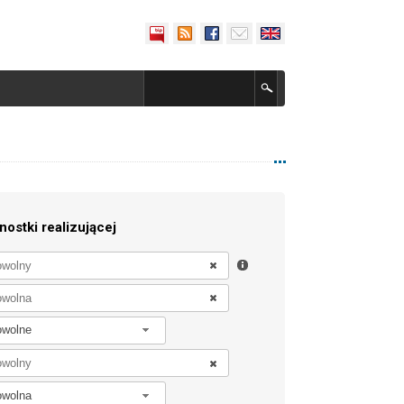
nostki realizującej
owolne
owolna