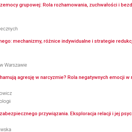
przemocy grupowej: Rola rozhamowania, zuchwałości i bez
łecznych
go: mechanizmy, różnice indywidualne i strategie redukcj
 w Warszawie
mują agresję w narcyzmie? Rola negatywnych emocji w regu
towicz
logii
abezpiecznego przywiązania. Eksploracja relacji i jej p
rowska