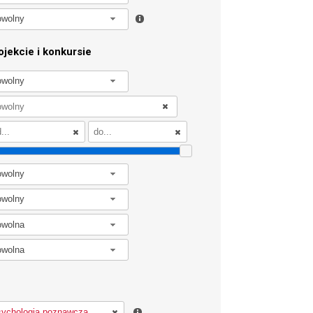
owolny
jekcie i konkursie
owolny
owolny
owolny
owolna
owolna