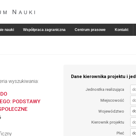
ie nauki
Współpraca zagraniczna
Centrum prasowe
Kontakt
Dane kierownika projektu i jed
eria wyszukiwania:
Jednostka realizująca
 DO
Miejscowość
EGO: PODSTAWY
SPOŁECZNE
d
Województwo
6
Kierownik projektu
d
ficzny
Płeć