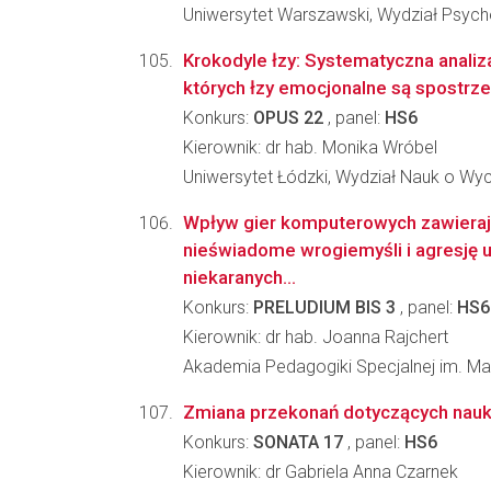
Uniwersytet Warszawski, Wydział Psycho
Krokodyle łzy: Systematyczna anali
których łzy emocjonalne są spostrz
Konkurs:
OPUS 22
, panel:
HS6
Kierownik: dr hab. Monika Wróbel
Uniwersytet Łódzki, Wydział Nauk o Wy
Wpływ gier komputerowych zawiera
nieświadome wrogiemyśli i agresję u
niekaranych...
Konkurs:
PRELUDIUM BIS 3
, panel:
HS6
Kierownik: dr hab. Joanna Rajchert
Akademia Pedagogiki Specjalnej im. Mar
Zmiana przekonań dotyczących nauki i 
Konkurs:
SONATA 17
, panel:
HS6
Kierownik: dr Gabriela Anna Czarnek