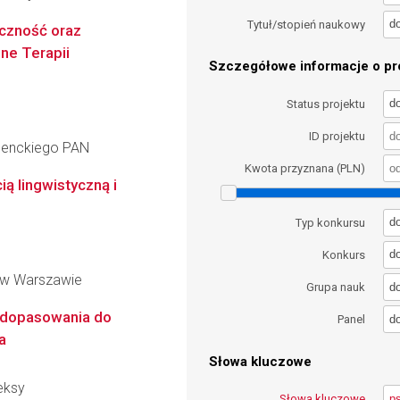
d
Tytuł/stopień naukowy
eczność oraz
ne Terapii
Szczegółowe informacje o pro
d
Status projektu
ID projektu
 Nenckiego PAN
Kwota przyznana (PLN)
ą lingwistyczną i
d
Typ konkursu
d
Konkurs
 w Warszawie
d
Grupa nauk
a dopasowania do
d
Panel
a
Słowa kluczowe
eksy
Słowa kluczowe