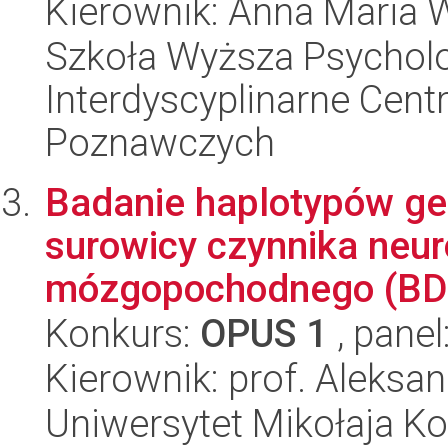
Kierownik: Anna Maria 
Szkoła Wyższa Psycholo
Interdyscyplinarne Ce
Poznawczych
Badanie haplotypów gen
surowicy czynnika neu
mózgopochodnego (BDNF
Konkurs:
OPUS 1
, panel
Kierownik: prof. Aleksa
Uniwersytet Mikołaja Ko