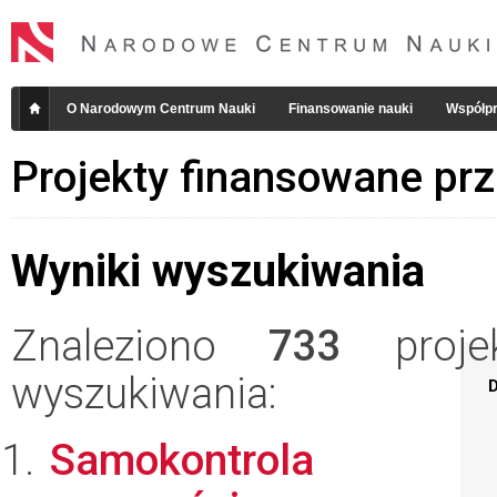
O Narodowym Centrum Nauki
Finansowanie nauki
Współpr
Projekty finansowane pr
Wyniki wyszukiwania
Znaleziono
733
projek
wyszukiwania:
D
Samokontrola