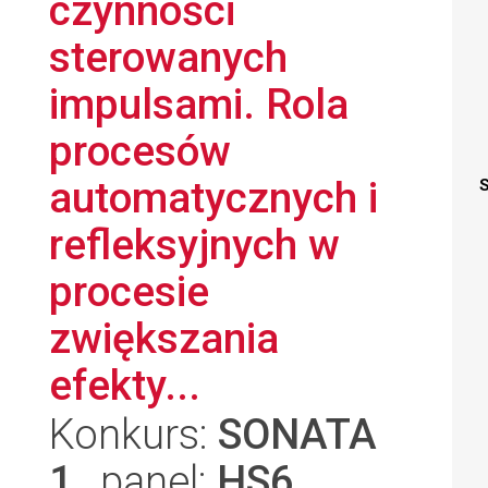
czynności
sterowanych
impulsami. Rola
procesów
automatycznych i
S
refleksyjnych w
procesie
zwiększania
efekty...
Konkurs:
SONATA
1
, panel:
HS6