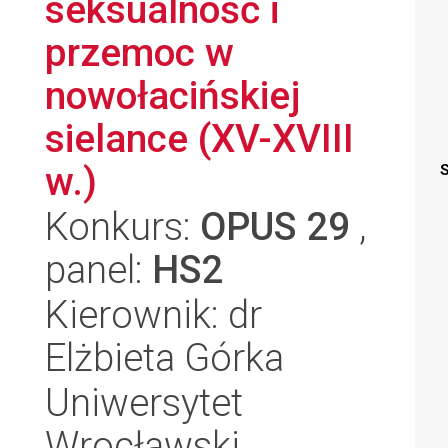
seksualność i
przemoc w
nowołacińskiej
sielance (XV-XVIII
w.)
S
Konkurs:
OPUS 29
,
panel:
HS2
Kierownik: dr
Elżbieta Górka
Uniwersytet
Wrocławski