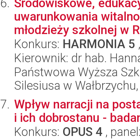
Środowiskowe, edukacy
uwarunkowania witalno
młodzieży szkolnej w Ra
Konkurs:
HARMONIA 5
Kierownik: dr hab. Han
Państwowa Wyższa Szk
Silesiusa w Wałbrzychu,
Wpływ narracji na pos
i ich dobrostanu - bada
Konkurs:
OPUS 4
, panel