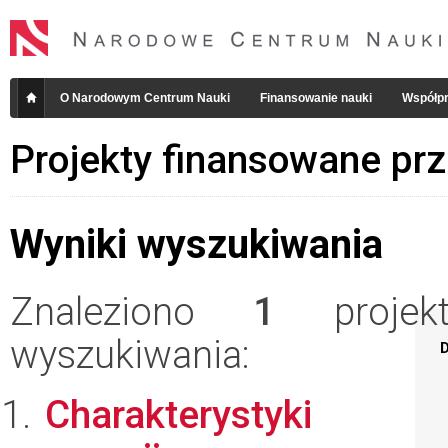
O Narodowym Centrum Nauki
Finansowanie nauki
Współpr
Projekty finansowane pr
Wyniki wyszukiwania
Znaleziono
1
projekt
wyszukiwania:
D
Charakterystyki