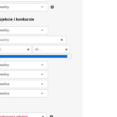
owolny
jekcie i konkursie
owolny
owolny
owolny
owolna
owolna