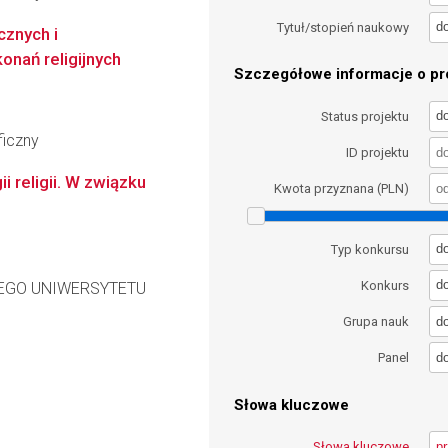
d
Tytuł/stopień naukowy
cznych i
onań religijnych
Szczegółowe informacje o pro
d
Status projektu
ficzny
ID projektu
 religii. W związku
Kwota przyznana (PLN)
d
Typ konkursu
d
Konkurs
EGO UNIWERSYTETU
d
Grupa nauk
d
Panel
Słowa kluczowe
Słowa kluczowe