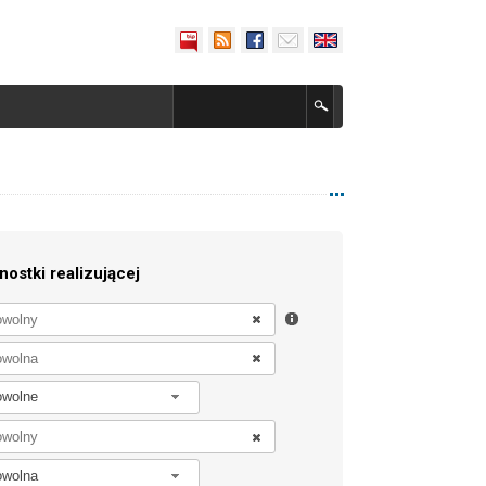
nostki realizującej
owolne
owolna