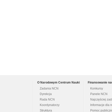
O Narodowym Centrum Nauki
Finansowanie na
Zadania NCN
Konkursy
Dyrekcja
Panele NCN
Rada NCN
Najczęściej za
Koordynatorzy
Informacje dla r
Struktura
Pomoc publicz