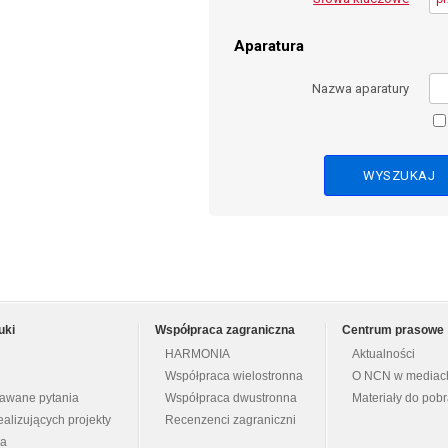
Aparatura
Nazwa aparatury
uki
Współpraca zagraniczna
Centrum prasowe
HARMONIA
Aktualności
Współpraca wielostronna
O NCN w mediac
dawane pytania
Współpraca dwustronna
Materiały do pob
ealizujących projekty
Recenzenci zagraniczni
na