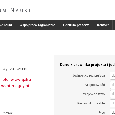
ie nauki
Współpraca zagraniczna
Centrum prasowe
Kontakt
Dane kierownika projektu i jed
ia wyszukiwania:
Jednostka realizująca
 i płci w związku
Miejscowość
i wspierającymi
d
Województwo
Kierownik projektu
d
łecznych
Płeć