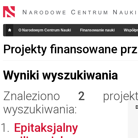
O Narodowym Centrum Nauki
Finansowanie nauki
Współpr
Projekty finansowane pr
Wyniki wyszukiwania
Znaleziono
2
projekt
wyszukiwania:
D
Epitaksjalny