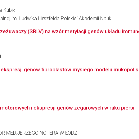
a-Kubik
zalnej im. Ludwika Hirszfelda Polskiej Akademii Nauk
eżuwaczy (SRLV) na wzór metylacji genów układu immunol
N
 ekspresji genów fibroblastów mysiego modelu mukopolisac
omotorowych i ekspresji genów zegarowych w raku piersi
DR MED.JERZEGO NOFERA W ŁODZI