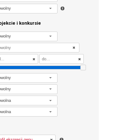
owolny
jekcie i konkursie
owolny
owolny
owolny
owolna
owolna