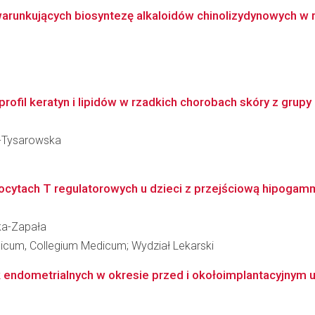
arunkujących biosyntezę alkaloidów chinolizydynowych w r
ofil keratyn i lipidów w rzadkich chorobach skóry z grupy r
m-Tysarowska
ocytach T regulatorowych u dzieci z przejściową hipogamm
ka-Zapała
dicum, Collegium Medicum; Wydział Lekarski
ek endometrialnych w okresie przed i okołoimplantacyjnym u 