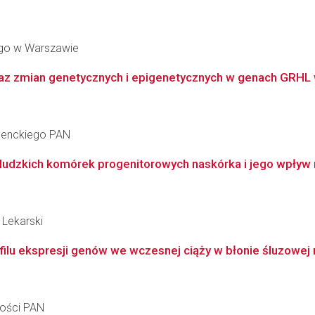
go w Warszawie
az zmian genetycznych i epigenetycznych w genach GRHL w
 Nenckiego PAN
ludzkich komórek progenitorowych naskórka i jego wpływ na
 Lekarski
filu ekspresji genów we wczesnej ciąży w błonie śluzowej 
ności PAN