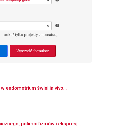
pokaż tylko projekty z aparaturą
Wyczyść formularz
w endometrium świni in vivo...
cznego, polimorfizmów i ekspresj...