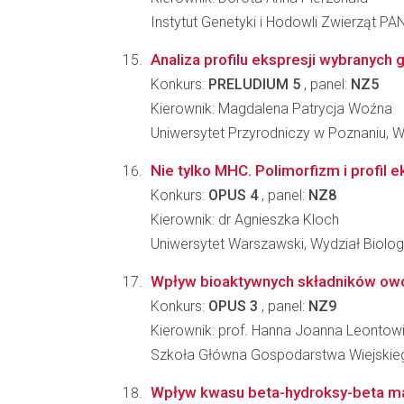
Instytut Genetyki i Hodowli Zwierząt PA
Analiza profilu ekspresji wybranyc
Konkurs:
PRELUDIUM 5
, panel:
NZ5
Kierownik: Magdalena Patrycja Woźna
Uniwersytet Przyrodniczy w Poznaniu, Wy
Nie tylko MHC. Polimorfizm i profil
Konkurs:
OPUS 4
, panel:
NZ8
Kierownik: dr Agnieszka Kloch
Uniwersytet Warszawski, Wydział Biologi
Wpływ bioaktywnych składników owoców
Konkurs:
OPUS 3
, panel:
NZ9
Kierownik: prof. Hanna Joanna Leontow
Szkoła Główna Gospodarstwa Wiejskie
Wpływ kwasu beta-hydroksy-beta ma