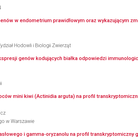
N
h genów w endometrium prawidłowym oraz wykazującym zmia
dział Hodowli i Biologii Zwierząt
 ekspresji genów kodujących białka odpowiedzi immunologic
i
 mini kiwi (Actinidia arguta) na profil transkryptomiczny
icz
go w Warszawie
słowego i gamma-oryzanolu na profil transkryptomiczny 