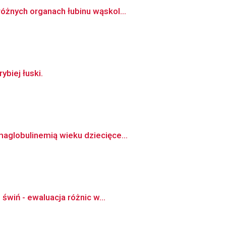
óżnych organach łubinu wąskol...
ybiej łuski.
aglobulinemią wieku dziecięce...
świń - ewaluacja różnic w...