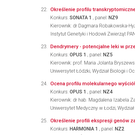
Określenie profilu transkryptomiczn
Konkurs:
SONATA 1
, panel:
NZ9
Kierownik: dr Dagmara Robakowska-Hy
Instytut Genetyki i Hodowli Zwierząt PA
Dendrymery - potencjalne leki w prz
Konkurs:
OPUS 1
, panel:
NZ5
Kierownik: prof. Maria Jolanta Bryszew
Uniwersytet Łódzki, Wydział Biologii i 
Ocena profilu molekularnego wyściół
Konkurs:
OPUS 1
, panel:
NZ4
Kierownik: dr hab. Magdalena Izabela 
Uniwersytet Medyczny w Łodzi, Wydział 
Określenie profili ekspresji genów 
Konkurs:
HARMONIA 1
, panel:
NZ2