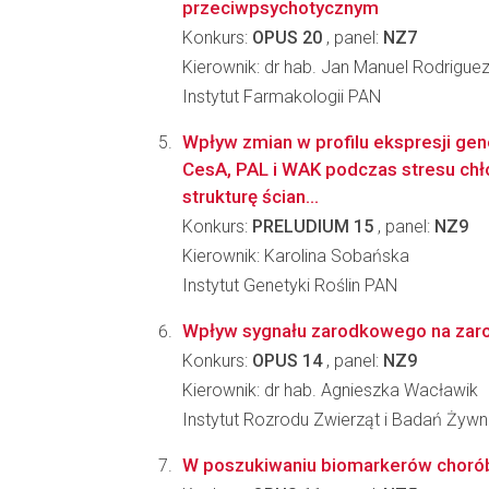
przeciwpsychotycznym
Konkurs:
OPUS 20
, panel:
NZ7
Kierownik: dr hab. Jan Manuel Rodriguez
Instytut Farmakologii PAN
Wpływ zmian w profilu ekspresji ge
CesA, PAL i WAK podczas stresu chło
strukturę ścian...
Konkurs:
PRELUDIUM 15
, panel:
NZ9
Kierownik: Karolina Sobańska
Instytut Genetyki Roślin PAN
Wpływ sygnału zarodkowego na zarodek
Konkurs:
OPUS 14
, panel:
NZ9
Kierownik: dr hab. Agnieszka Wacławik
Instytut Rozrodu Zwierząt i Badań Żyw
W poszukiwaniu biomarkerów chorób 