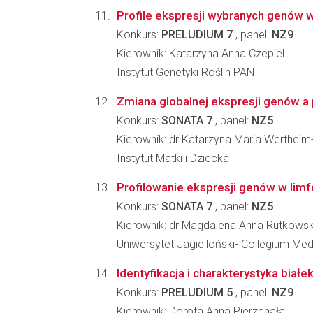
Profile ekspresji wybranych genów w
Konkurs:
PRELUDIUM 7
, panel:
NZ9
Kierownik: Katarzyna Anna Czepiel
Instytut Genetyki Roślin PAN
Zmiana globalnej ekspresji genów a pr
Konkurs:
SONATA 7
, panel:
NZ5
Kierownik: dr Katarzyna Maria Werthei
Instytut Matki i Dziecka
Profilowanie ekspresji genów w limf
Konkurs:
SONATA 7
, panel:
NZ5
Kierownik: dr Magdalena Anna Rutkows
Uniwersytet Jagielloński- Collegium Me
Identyfikacja i charakterystyka biał
Konkurs:
PRELUDIUM 5
, panel:
NZ9
Kierownik: Dorota Anna Pierzchała