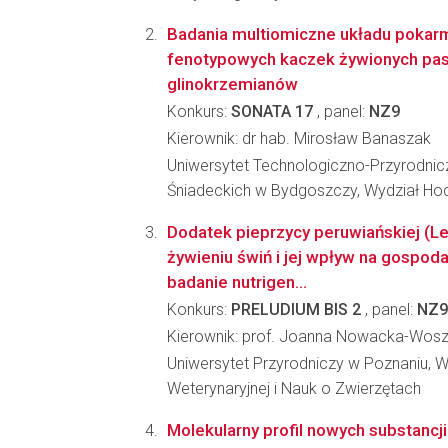
Badania multiomiczne układu pokar
fenotypowych kaczek żywionych pa
glinokrzemianów
Konkurs:
SONATA 17
, panel:
NZ9
Kierownik: dr hab. Mirosław Banaszak
Uniwersytet Technologiczno-Przyrodnicz
Śniadeckich w Bydgoszczy, Wydział Hodo
Dodatek pieprzycy peruwiańskiej (L
żywieniu świń i jej wpływ na gospoda
badanie nutrigen...
Konkurs:
PRELUDIUM BIS 2
, panel:
NZ9
Kierownik: prof. Joanna Nowacka-Wos
Uniwersytet Przyrodniczy w Poznaniu, 
Weterynaryjnej i Nauk o Zwierzętach
Molekularny profil nowych substancji