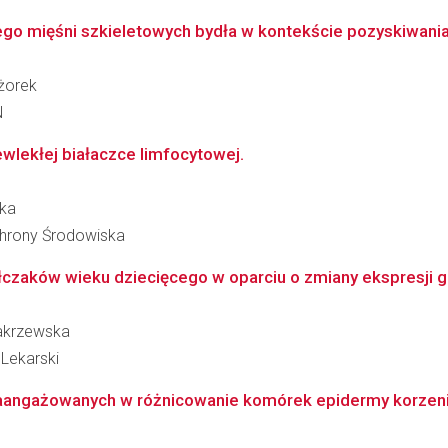
ego mięśni szkieletowych bydła w kontekście pozyskiwania
żorek
N
ewlekłej białaczce limfocytowej.
ska
Ochrony Środowiska
czaków wieku dziecięcego w oparciu o zmiany ekspresji g
Zakrzewska
Lekarski
zaangażowanych w różnicowanie komórek epidermy korzenia