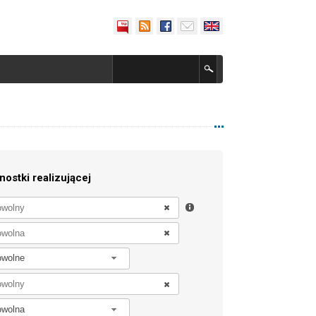
nostki realizującej
owolne
owolna