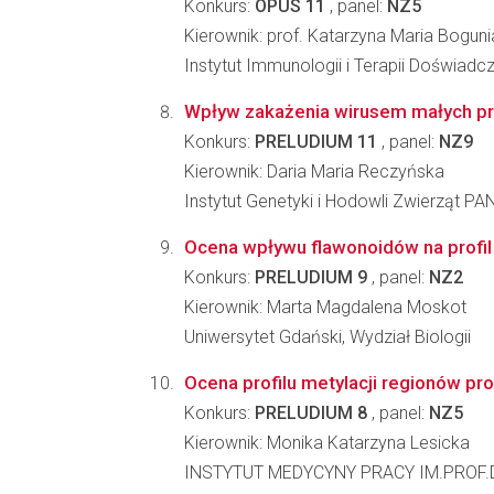
Konkurs:
OPUS 11
, panel:
NZ5
Kierownik: prof. Katarzyna Maria Boguni
Instytut Immunologii i Terapii Doświadc
Wpływ zakażenia wirusem małych prz
Konkurs:
PRELUDIUM 11
, panel:
NZ9
Kierownik: Daria Maria Reczyńska
Instytut Genetyki i Hodowli Zwierząt PA
Ocena wpływu flawonoidów na profil
Konkurs:
PRELUDIUM 9
, panel:
NZ2
Kierownik: Marta Magdalena Moskot
Uniwersytet Gdański, Wydział Biologii
Ocena profilu metylacji regionów pr
Konkurs:
PRELUDIUM 8
, panel:
NZ5
Kierownik: Monika Katarzyna Lesicka
INSTYTUT MEDYCYNY PRACY IM.PROF.