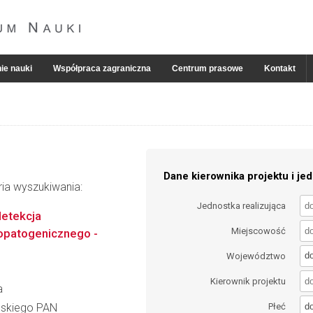
ie nauki
Współpraca zagraniczna
Centrum prasowe
Kontakt
Dane kierownika projektu i jed
ria wyszukiwania:
Jednostka realizująca
detekcja
Miejscowość
topatogenicznego -
d
Województwo
Kierownik projektu
a
d
ańskiego PAN
Płeć