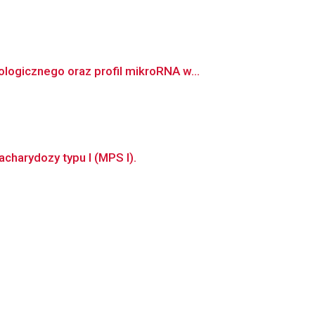
ogicznego oraz profil mikroRNA w...
harydozy typu I (MPS I).