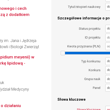
d
Tytuł/stopień naukowy
mowego i cech
szą z dodatkiem
Szczegółowe informacje o pro
d
Status projektu
ID projektu
y im. Jana i Jędrzeja
wli i Biologii Zwierząt
Kwota przyznana (PLN)
epidium meyenii) w
d
Typ konkursu
rkę lipidową -
d
Konkurs
d
Grupa nauk
zuk
d
Panel
Wydział Medycyny
Słowa kluczowe
 o działaniu
Słowa kluczowe