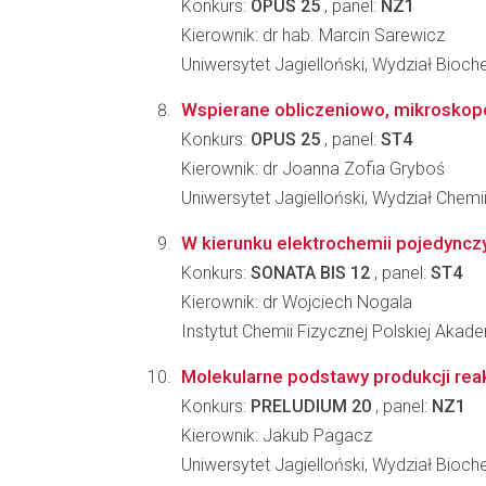
Konkurs:
OPUS 25
, panel:
NZ1
Kierownik: dr hab. Marcin Sarewicz
Uniwersytet Jagielloński, Wydział Biochem
Wspierane obliczeniowo, mikroskopo
Konkurs:
OPUS 25
, panel:
ST4
Kierownik: dr Joanna Zofia Gryboś
Uniwersytet Jagielloński, Wydział Chemi
W kierunku elektrochemii pojedyncz
Konkurs:
SONATA BIS 12
, panel:
ST4
Kierownik: dr Wojciech Nogala
Instytut Chemii Fizycznej Polskiej Akad
Molekularne podstawy produkcji rea
Konkurs:
PRELUDIUM 20
, panel:
NZ1
Kierownik: Jakub Pagacz
Uniwersytet Jagielloński, Wydział Biochem