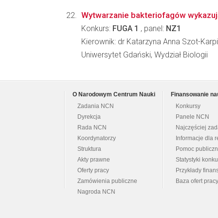
Wytwarzanie bakteriofagów wykazuj
Konkurs:
FUGA 1
, panel:
NZ1
Kierownik: dr Katarzyna Anna Szot-Karp
Uniwersytet Gdański, Wydział Biologii
O Narodowym Centrum Nauki
Finansowanie na
Zadania NCN
Konkursy
Dyrekcja
Panele NCN
Rada NCN
Najczęściej za
Koordynatorzy
Informacje dla r
Struktura
Pomoc publicz
Akty prawne
Statystyki konk
Oferty pracy
Przykłady fina
Zamówienia publiczne
Baza ofert prac
Nagroda NCN