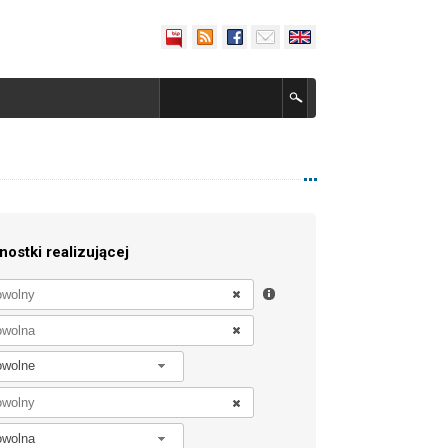
nostki realizującej
owolne
owolna