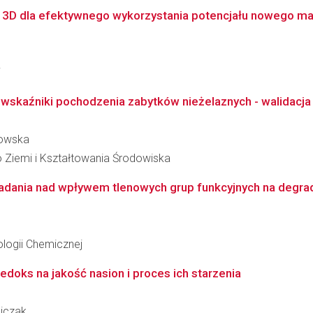
3D dla efektywnego wykorzystania potencjału nowego ma
i
o wskaźniki pochodzenia zabytków nieżelaznych - walidacja
kowska
 Ziemi i Kształtowania Środowiska
 badania nad wpływem tlenowych grup funkcyjnych na degrad
logii Chemicznej
edoks na jakość nasion i proces ich starzenia
ajczak