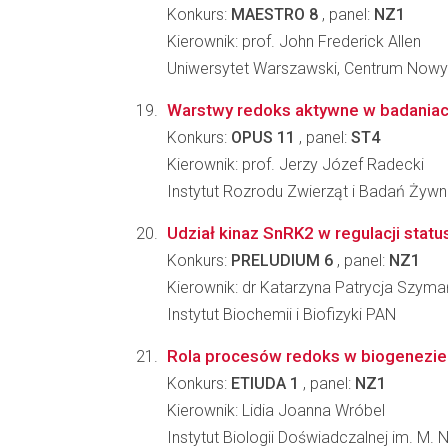
Konkurs:
MAESTRO 8
, panel:
NZ1
Kierownik: prof. John Frederick Allen
Uniwersytet Warszawski, Centrum Nowy
Warstwy redoks aktywne w badania
Konkurs:
OPUS 11
, panel:
ST4
Kierownik: prof. Jerzy Józef Radecki
Instytut Rozrodu Zwierząt i Badań Żyw
Udział kinaz SnRK2 w regulacji stat
Konkurs:
PRELUDIUM 6
, panel:
NZ1
Kierownik: dr Katarzyna Patrycja Szym
Instytut Biochemii i Biofizyki PAN
Rola procesów redoks w biogenezie 
Konkurs:
ETIUDA 1
, panel:
NZ1
Kierownik: Lidia Joanna Wróbel
Instytut Biologii Doświadczalnej im. M.