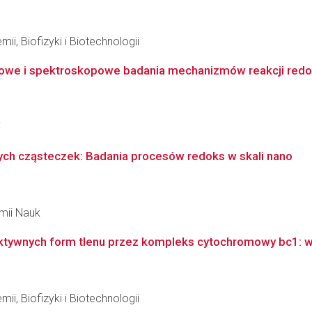
ii, Biofizyki i Biotechnologii
we i spektroskopowe badania mechanizmów reakcji redoks
i
ych cząsteczek: Badania procesów redoks w skali nano
emii Nauk
ktywnych form tlenu przez kompleks cytochromowy bc1: wp
ii, Biofizyki i Biotechnologii