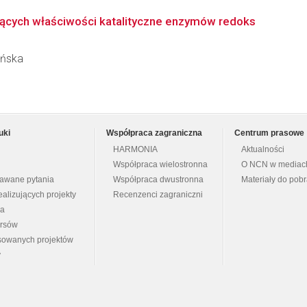
ących właściwości katalityczne enzymów redoks
ińska
uki
Współpraca zagraniczna
Centrum prasowe
HARMONIA
Aktualności
Współpraca wielostronna
O NCN w mediac
dawane pytania
Współpraca dwustronna
Materiały do pob
ealizujących projekty
Recenzenci zagraniczni
na
ursów
nsowanych projektów
y