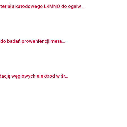
teriału katodowego LKMNO do ogniw ...
 do badań proweniencji meta...
ację węglowych elektrod w śr...