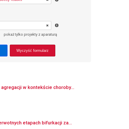
pokaż tylko projekty z aparaturą
Wyczyść formularz
agregacji w kontekście choroby...
wotnych etapach bifurkacji za...