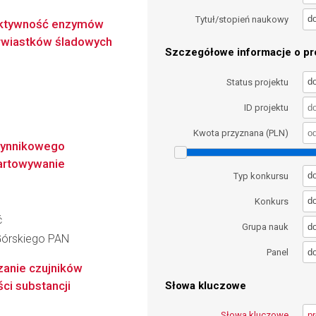
d
Tytuł/stopień naukowy
 aktywność enzymów
erwiastków śladowych
Szczegółowe informacje o pro
d
Status projektu
ID projektu
Kwota przyznana (PLN)
zynnikowego
artowywanie
d
Typ konkursu
d
Konkurs
ć
d
Grupa nauk
a Górskiego PAN
d
Panel
zanie czujników
ci substancji
Słowa kluczowe
Słowa kluczowe