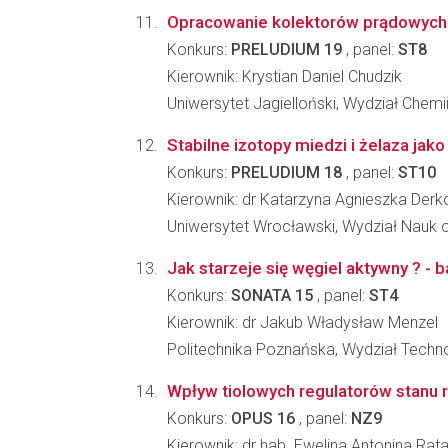
Opracowanie kolektorów prądowych 
Konkurs:
PRELUDIUM 19
, panel:
ST8
Kierownik: Krystian Daniel Chudzik
Uniwersytet Jagielloński, Wydział Chemi
Stabilne izotopy miedzi i żelaza jak
Konkurs:
PRELUDIUM 18
, panel:
ST10
Kierownik: dr Katarzyna Agnieszka Der
Uniwersytet Wrocławski, Wydział Nauk o
Jak starzeje się węgiel aktywny ? -
Konkurs:
SONATA 15
, panel:
ST4
Kierownik: dr Jakub Władysław Menzel
Politechnika Poznańska, Wydział Techno
Wpływ tiolowych regulatorów stanu r
Konkurs:
OPUS 16
, panel:
NZ9
Kierownik: dr hab. Ewelina Antonina Rat