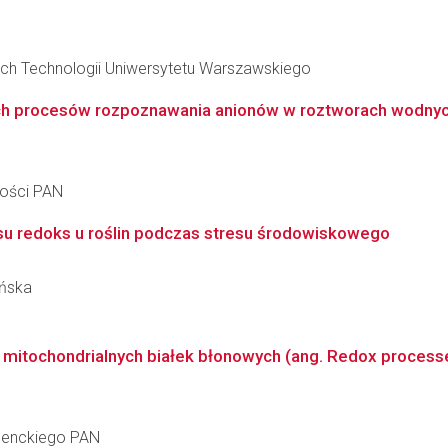
ch Technologii Uniwersytetu Warszawskiego
ch procesów rozpoznawania anionów w roztworach wodny
ności PAN
usu redoks u roślin podczas stresu środowiskowego
ańska
mitochondrialnych białek błonowych (ang. Redox processes
 Nenckiego PAN