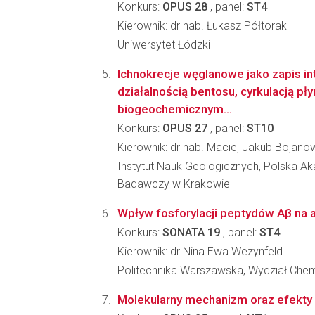
Konkurs:
OPUS 28
, panel:
ST4
Kierownik: dr hab. Łukasz Półtorak
Uniwersytet Łódzki
Ichnokrecje węglanowe jako zapis in
działalnością bentosu, cyrkulacją pł
biogeochemicznym...
Konkurs:
OPUS 27
, panel:
ST10
Kierownik: dr hab. Maciej Jakub Bojano
Instytut Nauk Geologicznych, Polska A
Badawczy w Krakowie
Wpływ fosforylacji peptydów Aβ na a
Konkurs:
SONATA 19
, panel:
ST4
Kierownik: dr Nina Ewa Wezynfeld
Politechnika Warszawska, Wydział Che
Molekularny mechanizm oraz efekty k