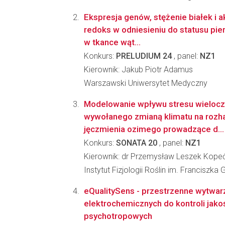
Ekspresja genów, stężenie białek i
redoks w odniesieniu do statusu pi
w tkance wąt...
Konkurs:
PRELUDIUM 24
, panel:
NZ1
Kierownik: Jakub Piotr Adamus
Warszawski Uniwersytet Medyczny
Modelowanie wpływu stresu wieloc
wywołanego zmianą klimatu na rozh
jęczmienia ozimego prowadzące d...
Konkurs:
SONATA 20
, panel:
NZ1
Kierownik: dr Przemysław Leszek Kope
Instytut Fizjologii Roślin im. Franciszk
eQualitySens - przestrzenne wytwar
elektrochemicznych do kontroli jakoś
psychotropowych