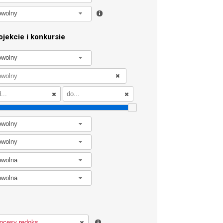
owolny
jekcie i konkursie
owolny
owolny
owolny
owolna
owolna