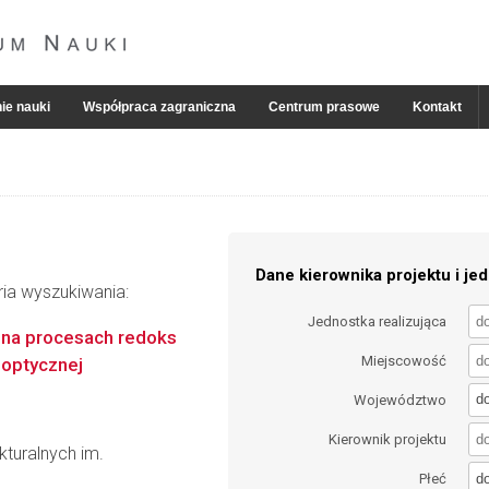
ie nauki
Współpraca zagraniczna
Centrum prasowe
Kontakt
Dane kierownika projektu i jed
ria wyszukiwania:
Jednostka realizująca
e na procesach redoks
Miejscowość
 optycznej
d
Województwo
Kierownik projektu
kturalnych im.
d
Płeć