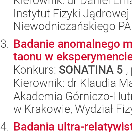
Kierownik: dr Daniel Ern
Instytut Fizyki Jądrowej
Niewodniczańskiego P
Badanie anomalnego 
taonu w eksperymenci
Konkurs:
SONATINA 5
,
Kierownik: dr Klaudia M
Akademia Górniczo-Hutn
w Krakowie, Wydział Fiz
Badania ultra-relatywi