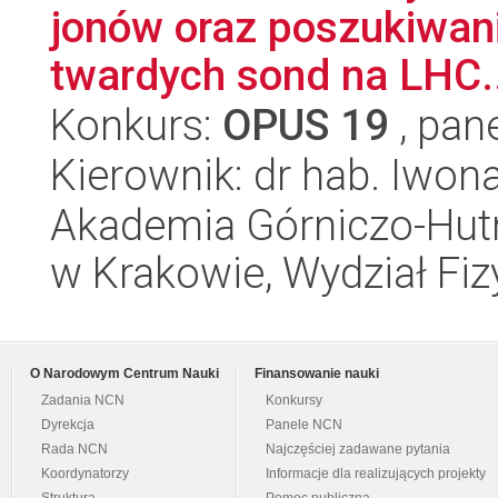
jonów oraz poszukiwani
twardych sond na LHC..
Konkurs:
OPUS 19
, pan
Kierownik: dr hab. Iwo
Akademia Górniczo-Hutn
w Krakowie, Wydział Fiz
O Narodowym Centrum Nauki
Finansowanie nauki
Zadania NCN
Konkursy
Dyrekcja
Panele NCN
Rada NCN
Najczęściej zadawane pytania
Koordynatorzy
Informacje dla realizujących projekty