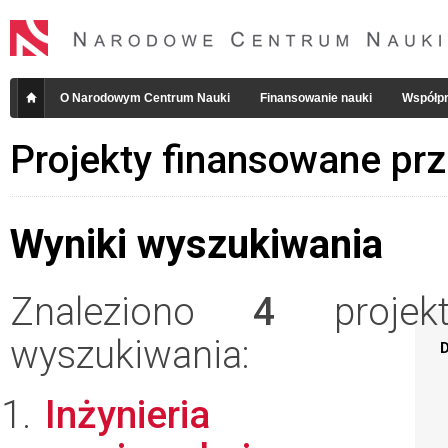
O Narodowym Centrum Nauki
Finansowanie nauki
Współpr
Projekty finansowane pr
Wyniki wyszukiwania
Znaleziono
4
projekt
wyszukiwania:
D
Inżynieria