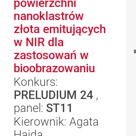
powierzchni
nanoklastrów
złota emitujących
w NIR dla
zastosowań w
S
bioobrazowaniu
Konkurs:
PRELUDIUM 24
,
panel:
ST11
Kierownik: Agata
Hajda