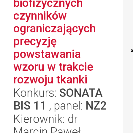
biofizycznych
czynników
ograniczających
precyzję
powstawania
S
wzoru w trakcie
rozwoju tkanki
Konkurs:
SONATA
BIS 11
, panel:
NZ2
Kierownik: dr
Marcin Paweł