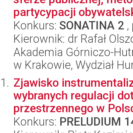
partycypacji obywatelsk
Konkurs:
SONATINA 2
,
Kierownik: dr Rafał Ols
Akademia Górniczo-Hutn
w Krakowie, Wydział H
Zjawisko instrumentali
wybranych regulacji do
przestrzennego w Polsc
Konkurs:
PRELUDIUM 1