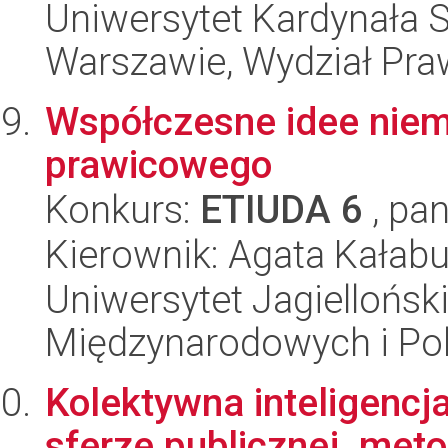
Uniwersytet Kardynała 
Warszawie, Wydział Praw
Współczesne idee niem
prawicowego
Konkurs:
ETIUDA 6
, pan
Kierownik: Agata Kała
Uniwersytet Jagiellońsk
Międzynarodowych i Pol
Kolektywna inteligencj
sferze publicznej, met