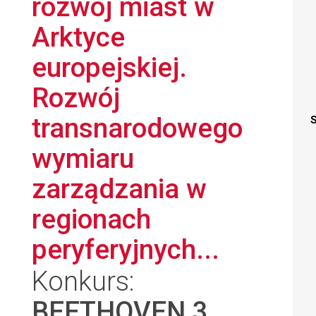
rozwój miast w
Arktyce
europejskiej.
Rozwój
transnarodowego
S
wymiaru
zarządzania w
regionach
peryferyjnych...
Konkurs:
BEETHOVEN 3
,