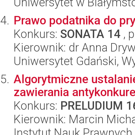
Uniwersytet w Białymst
Prawo podatnika do pr
Konkurs:
SONATA 14
, 
Kierownik: dr Anna Dry
Uniwersytet Gdański, Wy
Algorytmiczne ustalani
zawierania antykonkur
Konkurs:
PRELUDIUM 1
Kierownik: Marcin Mich
Instytut Nauk Prawnych