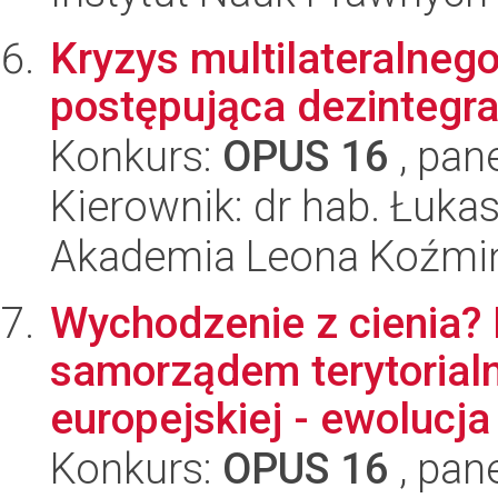
Kryzys multilateralne
postępująca dezintegra
Konkurs:
OPUS 16
, pan
Kierownik: dr hab. Łuka
Akademia Leona Koźmi
Wychodzenie z cienia? 
samorządem terytorial
europejskiej - ewolucja s
Konkurs:
OPUS 16
, pan