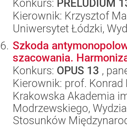
Konkurs:
PRELUDIUM 1
Kierownik: Krzysztof Ma
Uniwersytet Łódzki, Wydz
Szkoda antymonopolowa
szacowania. Harmoniza
Konkurs:
OPUS 13
, pan
Kierownik: prof. Konrad
Krakowska Akademia im.
Modrzewskiego, Wydział 
Stosunków Międzynaro