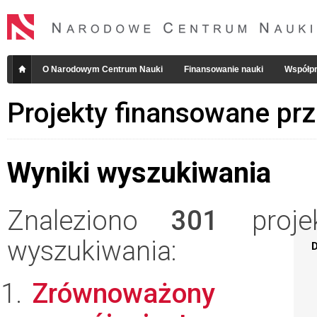
O Narodowym Centrum Nauki
Finansowanie nauki
Współpr
Projekty finansowane pr
Wyniki wyszukiwania
Znaleziono
301
projek
wyszukiwania:
D
Zrównoważony