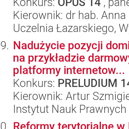
Konkurs:
OPUS 14
, pan
Kierownik: dr hab. Anna
Uczelnia Łazarskiego, Wy
Nadużycie pozycji domi
na przykładzie darmow
platformy internetow...
Konkurs:
PRELUDIUM 1
Kierownik: Artur Szmigie
Instytut Nauk Prawnych
Reformy terytorialne w