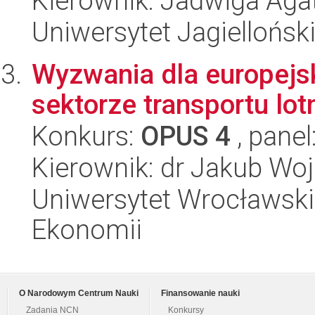
Kierownik: Jadwiga Aga
Uniwersytet Jagielloński
Wyzwania dla europejs
sektorze transportu lot
Konkurs:
OPUS 4
, panel
Kierownik: dr Jakub Woj
Uniwersytet Wrocławski,
Ekonomii
O Narodowym Centrum Nauki
Finansowanie nauki
Zadania NCN
Konkursy