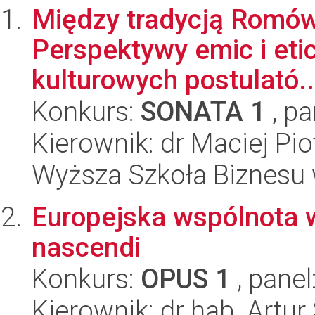
Między tradycją Romów
Perspektywy emic i eti
kulturowych postulató..
Konkurs:
SONATA 1
, pa
Kierownik: dr Maciej Pi
Wyższa Szkoła Biznesu 
Europejska wspólnota 
nascendi
Konkurs:
OPUS 1
, panel
Kierownik: dr hab. Artu