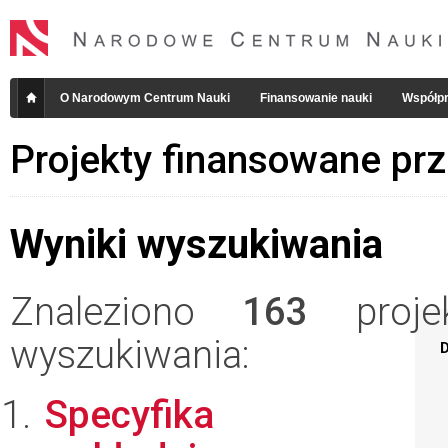
O Narodowym Centrum Nauki
Finansowanie nauki
Współpr
Projekty finansowane pr
Wyniki wyszukiwania
Znaleziono
163
projek
wyszukiwania:
D
Specyfika