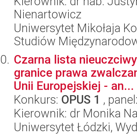
Kierownik: dr hab. Just
Nienartowicz
Uniwersytet Mikołaja Kop
Studiów Międzynarodo
Czarna lista nieuczciw
granice prawa zwalczan
Unii Europejskiej - an...
Konkurs:
OPUS 1
, panel
Kierownik: dr Monika 
Uniwersytet Łódzki, Wydz