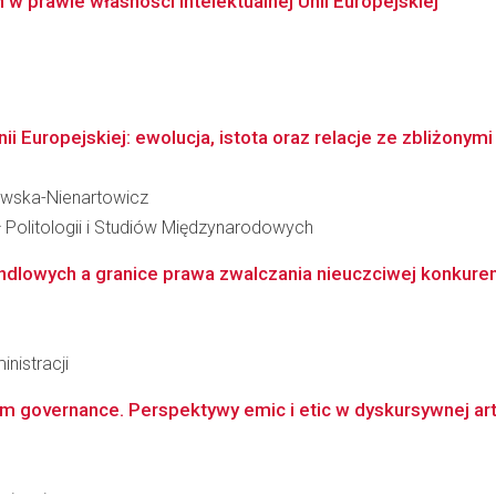
prawie własności intelektualnej Unii Europejskiej
ii Europejskiej: ewolucja, istota oraz relacje ze zbliżony
zewska-Nienartowicz
ł Politologii i Studiów Międzynarodowych
ndlowych a granice prawa zwalczania nieuczciwej konkurencji
nistracji
 governance. Perspektywy emic i etic w dyskursywnej artyk