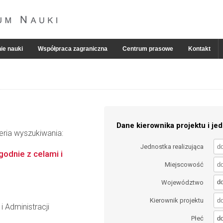
ie nauki
Współpraca zagraniczna
Centrum prasowe
Kontakt
Dane kierownika projektu i jed
eria wyszukiwania:
Jednostka realizująca
odnie z celami i
Miejscowość
d
Województwo
Kierownik projektu
i Administracji
d
Płeć