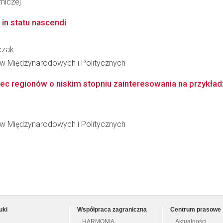
niczej
in statu nascendi
czak
iów Międzynarodowych i Politycznych
 regionów o niskim stopniu zainteresowania na przykładzie
iów Międzynarodowych i Politycznych
uki
Współpraca zagraniczna
Centrum prasowe
HARMONIA
Aktualności