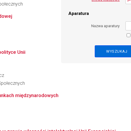
połecznych
Aparatura
dowej
Nazwa aparatury
lityce Unii
cz
 Społecznych
unkach międzynarodowych