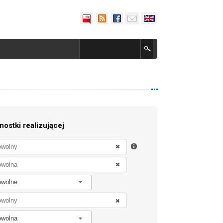
nostki realizującej
owolne
owolna