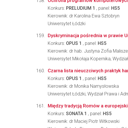
Ochrona programów komputerowych w 
Konkurs:
PRELUDIUM 1
, panel:
HS5
Kierownik: dr Karolina Ewa Sztobryn
Uniwersytet Łódzki
Dyskryminacja pośrednia w prawie Un
Konkurs:
OPUS 1
, panel:
HS5
Kierownik: dr hab. Justyna Zofia Malis
Uniwersytet Mikołaja Kopernika, Wydzia
Czarna lista nieuczciwych praktyk ha
Konkurs:
OPUS 1
, panel:
HS5
Kierownik: dr Monika Namysłowska
Uniwersytet Łódzki, Wydział Prawa i Admi
Między tradycją Romów a europejskim
Konkurs:
SONATA 1
, panel:
HS5
Kierownik: dr Maciej Piotr Witkowski