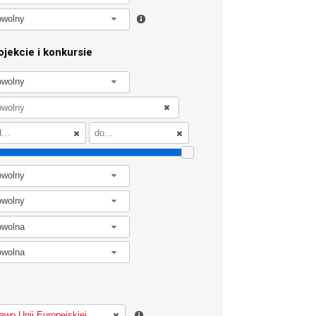
owolny
jekcie i konkursie
owolny
owolny
owolny
owolna
owolna