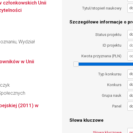
 członkowskich Unii
d
Tytuł/stopień naukowy
zytelności
Szczegółowe informacje o pro
d
Status projektu
oznaniu, Wydział
ID projektu
Kwota przyznana (PLN)
acowników w Unii
d
Typ konkursu
fczyk
d
Konkurs
 Społecznych
d
Grupa nauk
pejskiej (2011) w
d
Panel
Słowa kluczowe
Słowa kluczowe