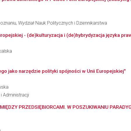
znaniu, Wydział Nauk Politycznych i Dziennikarstwa
opejskiej - (de)kulturyzacja i (de)hybrydyzacja języka pra
kalska
o jako narzędzie polityki spójności w Unii Europejskiej"
wska
i Administracji
 MIĘDZY PRZEDSIĘBIORCAMI. W POSZUKIWANIU PARAD
a