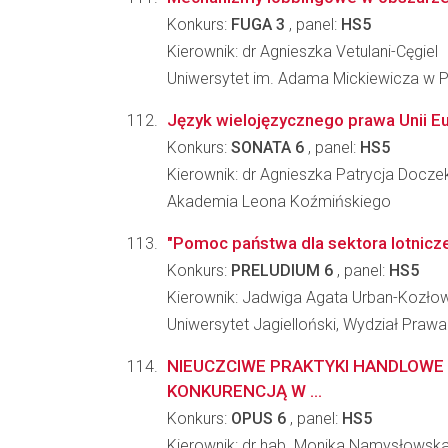
Konkurs:
FUGA 3
, panel:
HS5
Kierownik: dr Agnieszka Vetulani-Cęgiel
Uniwersytet im. Adama Mickiewicza w Po
Język wielojęzycznego prawa Unii Eur
Konkurs:
SONATA 6
, panel:
HS5
Kierownik: dr Agnieszka Patrycja Docze
Akademia Leona Koźmińskiego
"Pomoc państwa dla sektora lotniczeg
Konkurs:
PRELUDIUM 6
, panel:
HS5
Kierownik: Jadwiga Agata Urban-Kozło
Uniwersytet Jagielloński, Wydział Prawa 
NIEUCZCIWE PRAKTYKI HANDLOWE
KONKURENCJĄ W ...
Konkurs:
OPUS 6
, panel:
HS5
Kierownik: dr hab. Monika Namysłowsk