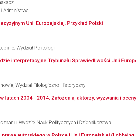
laskacz
 Administracji
cyzyjnym Unii Europejskiej. Przykład Polski
blinie, Wydział Politologii
zie interpretacyjne Trybunału Sprawiedliwości Unii Europe
owie, Wydział Filologiczno-Historyczny
j w latach 2004 - 2014. Założenia, aktorzy, wyzwania i oceny
znaniu, Wydział Nauk Politycznych i Dziennikarstwa
awa autorskiego w Polsce i Unii Europejskiej (Lobbying m