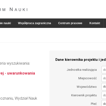
ie nauki
Współpraca zagraniczna
Centrum prasowe
Kontakt
Dane kierownika projektu i jed
eria wyszukiwania:
Jednostka realizująca
ej - uwarunkowania
Miejscowość
d
Województwo
Kierownik projektu
oznaniu, Wydział Nauk
d
Płeć