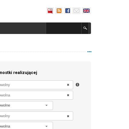
nostki realizującej
owolne
owolna