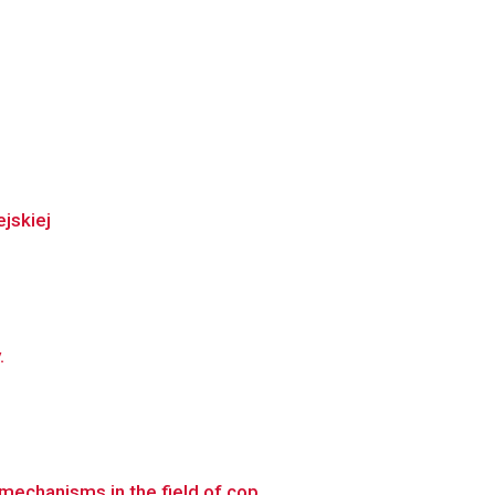
jskiej
.
echanisms in the field of cop...