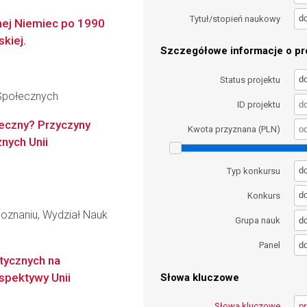
d
Tytuł/stopień naukowy
lnej Niemiec po 1990
skiej.
Szczegółowe informacje o pro
d
Status projektu
 Społecznych
ID projektu
eczny? Przyczyny
Kwota przyznana (PLN)
nych Unii
d
Typ konkursu
d
Konkurs
oznaniu, Wydział Nauk
d
Grupa nauk
d
Panel
tycznych na
spektywy Unii
Słowa kluczowe
Słowa kluczowe