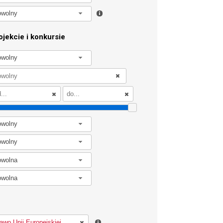
owolny
jekcie i konkursie
owolny
owolny
owolny
owolna
owolna