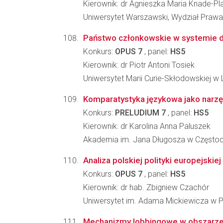
Kierownik: dr Agnieszka Maria Knade-P
Uniwersytet Warszawski, Wydział Prawa i
Państwo członkowskie w systemie de
Konkurs:
OPUS 7
, panel:
HS5
Kierownik: dr Piotr Antoni Tosiek
Uniwersytet Marii Curie-Skłodowskiej w Lu
Komparatystyka językowa jako narzęd
Konkurs:
PRELUDIUM 7
, panel:
HS5
Kierownik: dr Karolina Anna Paluszek
Akademia im. Jana Długosza w Częstoch
Analiza polskiej polityki europejskie
Konkurs:
OPUS 7
, panel:
HS5
Kierownik: dr hab. Zbigniew Czachór
Uniwersytet im. Adama Mickiewicza w Po
Mechanizmy lobbingowe w obszarze pr