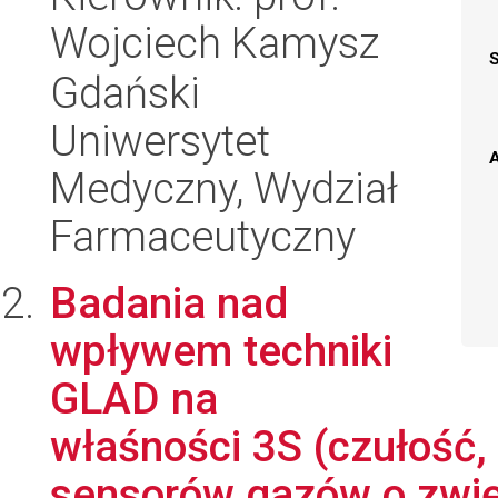
Wojciech Kamysz
Gdański
Uniwersytet
A
Medyczny, Wydział
Farmaceutyczny
Badania nad
wpływem techniki
GLAD na
właśności 3S (czułość,
sensorów gazów o zwię