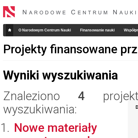
O Narodowym Centrum Nauki
Finansowanie nauki
Współpr
Projekty finansowane pr
Wyniki wyszukiwania
Znaleziono
4
projekt
wyszukiwania:
D
Nowe materiały