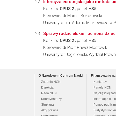
Intercyza europejska jako metoda 
Konkurs:
OPUS 2
, panel:
HS5
Kierownik: dr Marcin Sokołowski
Uniwersytet im. Adama Mickiewicza w Po
Sprawy rodzicielskie i ochrona dzi
Konkurs:
OPUS 2
, panel:
HS5
Kierownik: dr Piotr Paweł Mostowik
Uniwersytet Jagielloński, Wydział Prawa 
O Narodowym Centrum Nauki
Finansowanie na
Zadania NCN
Konkursy
Dyrekcja
Panele NCN
Rada NCN
Najczęściej za
Koordynatorzy
Informacje dla r
Struktura
Pomoc publicz
Akty prawne
Statystyki konk