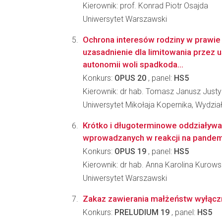
Kierownik: prof. Konrad Piotr Osajda
Uniwersytet Warszawski
Ochrona interesów rodziny w prawi
uzasadnienie dla limitowania przez
autonomii woli spadkoda...
Konkurs:
OPUS 20
, panel:
HS5
Kierownik: dr hab. Tomasz Janusz Justy
Uniwersytet Mikołaja Kopernika, Wydział
Krótko i długoterminowe oddziaływan
wprowadzanych w reakcji na pandem
Konkurs:
OPUS 19
, panel:
HS5
Kierownik: dr hab. Anna Karolina Kurow
Uniwersytet Warszawski
Zakaz zawierania małżeństw wyłączn
Konkurs:
PRELUDIUM 19
, panel:
HS5