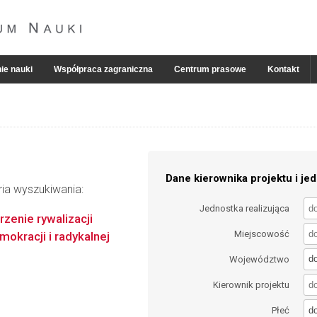
ie nauki
Współpraca zagraniczna
Centrum prasowe
Kontakt
Dane kierownika projektu i jed
ria wyszukiwania:
Jednostka realizująca
rzenie rywalizacji
Miejscowość
okracji i radykalnej
d
Województwo
Kierownik projektu
d
Płeć