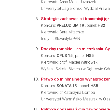
Kierownik: Anna Maria Juzaszek
Uniwersytet Jagielloński, Wydział Prawa 
Strategie zachowania i transmisji j
Konkurs:
PRELUDIUM 19
, panel:
HS2
Kierownik: Sara Mitschke
Instytut Slawistyki PAN
Rodziny romskie i ich mieszkania. S
Konkurs:
OPUS 15
, panel:
HS5
Kierownik: prof. Maciej Witkowski
Wyższa Szkoła Biznesu w Dąbrowie Gór
Prawo do minimalnego wynagrodzen
Konkurs:
SONATA 13
, panel:
HS5
Kierownik: dr Katarzyna Bomba
Uniwersytet Warmińsko-Mazurski w Olszt
Polityka godzenia życia zawodowego 