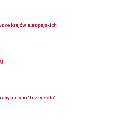
cze krajów europejskich.
ej
racyjna typu "fuzzy-sets".