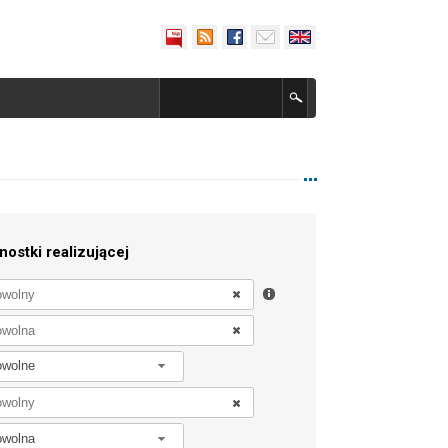
nostki realizującej
owolne
owolna