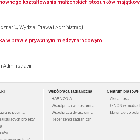
umownego kształtowania małżeńskich stosunków majątko
znaniu, Wydział Prawa i Administracji
ecka w prawie prywatnym międzynarodowym.
i Administracji
uki
Współpraca zagraniczna
Centrum prasowe
HARMONIA
Aktualności
Współpraca wielostronna
O NCN w mediac
dawane pytania
Współpraca dwustronna
Materiały do pob
ealizujących projekty
Recenzenci zagraniczni
na
ursów