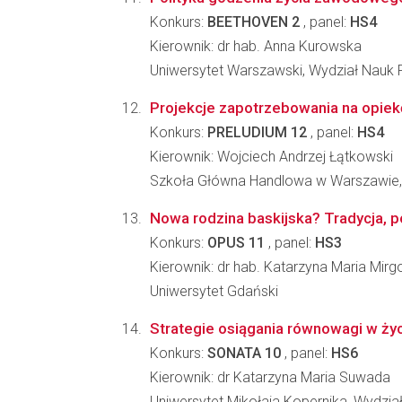
Konkurs:
BEETHOVEN 2
, panel:
HS4
Kierownik: dr hab. Anna Kurowska
Uniwersytet Warszawski, Wydział Nauk 
Projekcje zapotrzebowania na opiekę
Konkurs:
PRELUDIUM 12
, panel:
HS4
Kierownik: Wojciech Andrzej Łątkowski
Szkoła Główna Handlowa w Warszawie,
Nowa rodzina baskijska? Tradycja, p
Konkurs:
OPUS 11
, panel:
HS3
Kierownik: dr hab. Katarzyna Maria Mirg
Uniwersytet Gdański
Strategie osiągania równowagi w życ
Konkurs:
SONATA 10
, panel:
HS6
Kierownik: dr Katarzyna Maria Suwada
Uniwersytet Mikołaja Kopernika, Wydział