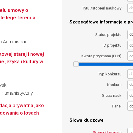
d
Tytuł/stopień naukowy
elu umowy o
de lege ferenda.
Szczegółowe informacje o pro
d
Status projektu
i Administracji
ID projektu
kowej starej i nowej
Kwota przyznana (PLN)
e języka i kultury w
d
Typ konkursu
wski
d
Konkurs
ał Humanistyczny
d
Grupa nauk
dacja prywatna jako
d
Panel
dowania o losach
Słowa kluczowe
Słowa kluczowe