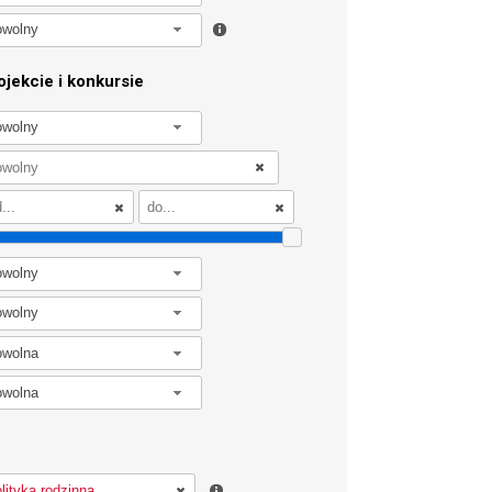
owolny
jekcie i konkursie
owolny
owolny
owolny
owolna
owolna