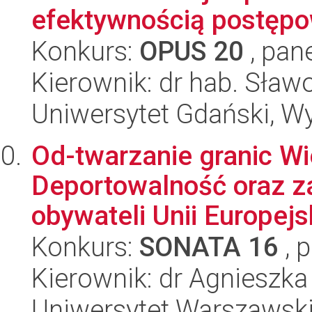
efektywnością postępow
Konkurs:
OPUS 20
, pan
Kierownik: dr hab. Sław
Uniwersytet Gdański, Wy
Od-twarzanie granic Wie
Deportowalność oraz z
obywateli Unii Europejsk
Konkurs:
SONATA 16
, 
Kierownik: dr Agnieszk
Uniwersytet Warszawski