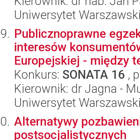
Kierownik: dr hab. Jan
Uniwersytet Warszawski,
Publicznoprawne egze
interesów konsumentów
Europejskiej - między teo
Konkurs:
SONATA 16
, 
Kierownik: dr Jagna - M
Uniwersytet Warszawsk
Alternatywy pozbawien
postsocjalistycznych