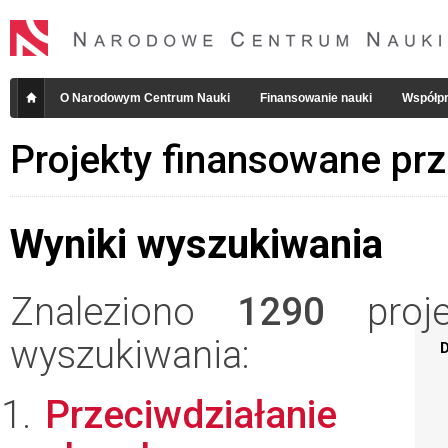
O Narodowym Centrum Nauki
Finansowanie nauki
Współpr
Projekty finansowane pr
Wyniki wyszukiwania
Znaleziono
1290
projek
wyszukiwania:
D
Przeciwdziałanie