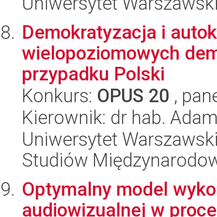
Uniwersytet Warszawsk
Demokratyzacja i autok
wielopoziomowych dem
przypadku Polski
Konkurs:
OPUS 20
, pan
Kierownik: dr hab. Ada
Uniwersytet Warszawski,
Studiów Międzynarodo
Optymalny model wykor
audiowizualnej w proc