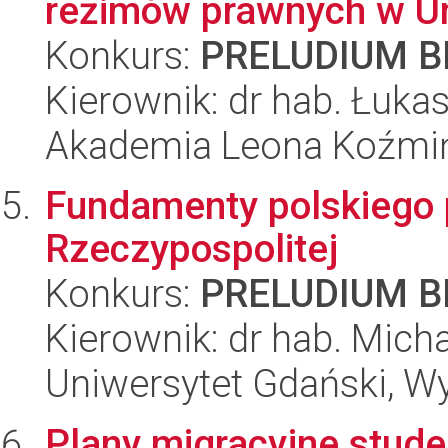
reżimów prawnych w Uni
Konkurs:
PRELUDIUM BI
Kierownik: dr hab. Łuk
Akademia Leona Koźmi
Fundamenty polskiego pr
Rzeczypospolitej
Konkurs:
PRELUDIUM BI
Kierownik: dr hab. Mich
Uniwersytet Gdański, Wy
Plany migracyjne stud