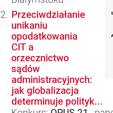
Przeciwdziałanie
unikaniu
opodatkowania
A
CIT a
orzecznictwo
sądów
administracyjnych:
jak globalizacja
determinuje polityk...
Konkurs:
OPUS 21
, pan