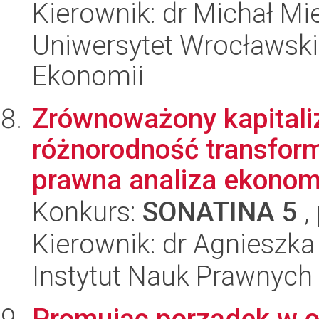
Kierownik: dr Michał M
Uniwersytet Wrocławski,
Ekonomii
Zrównoważony kapitaliz
różnorodność transform
prawna analiza ekonomi
Konkurs:
SONATINA 5
,
Kierownik: dr Agnieszk
Instytut Nauk Prawnych
Promując porządek w o