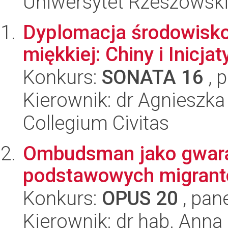
Uniwersytet Rzeszowsk
Dyplomacja środowiskow
miękkiej: Chiny i Inicja
Konkurs:
SONATA 16
, 
Kierownik: dr Agnieszk
Collegium Civitas
Ombudsman jako gwara
podstawowych migran
Konkurs:
OPUS 20
, pan
Kierownik: dr hab. Ann