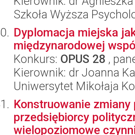
Kierownik: dr Agnieszk
Szkoła Wyższa Psycholo
Dyplomacja miejska jak
międzynarodowej współ
Konkurs:
OPUS 28
, pan
Kierownik: dr Joanna K
Uniwersytet Mikołaja K
Konstruowanie zmiany p
przedsiębiorcy politycz
wielopoziomowe czynnik