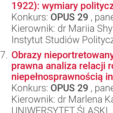
1922): wymiary polityc
Konkurs:
OPUS 29
, pan
Kierownik: dr Mariia Sh
Instytut Studiów Polity
Obrazy nieportretowanyc
prawna analiza relacji
niepełnosprawnością int
Konkurs:
OPUS 29
, pan
Kierownik: dr Marlena 
UNIWERSYTET ŚLĄSKI