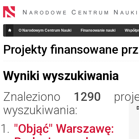
O Narodowym Centrum Nauki
Finansowanie nauki
Współpr
Projekty finansowane pr
Wyniki wyszukiwania
Znaleziono
1290
projek
wyszukiwania:
D
"Objąć" Warszawę: