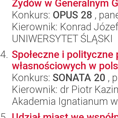
Żydów w Generalnym G
Konkurs:
OPUS 28
, pan
Kierownik: Konrad Józe
UNIWERSYTET ŚLĄSKI
Społeczne i polityczne
własnościowych w pols
Konkurs:
SONATA 20
, 
Kierownik: dr Piotr Kazi
Akademia Ignatianum w
Udział miast we współp