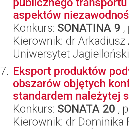
publicznego transportu
aspektów niezawodności
Konkurs:
SONATINA 9
,
Kierownik: dr Arkadiusz
Uniwersytet Jagiellońsk
Eksport produktów pod
obszarów objętych kon
standardem należytej st
Konkurs:
SONATA 20
, 
Kierownik: dr Dominika