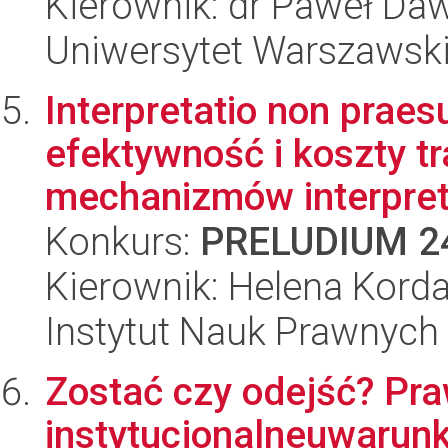
Kierownik: dr Paweł Da
Uniwersytet Warszawsk
Interpretatio non praesu
efektywność i koszty 
mechanizmów interpret
Konkurs:
PRELUDIUM 2
Kierownik: Helena Kord
Instytut Nauk Prawnych
Zostać czy odejść? Pr
instytucjonalneuwarun