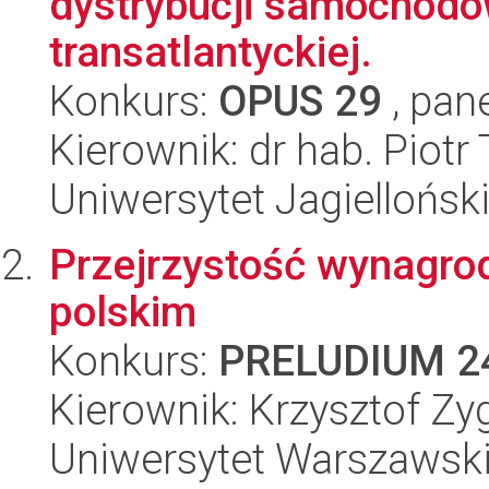
dystrybucji samochodó
transatlantyckiej.
Konkurs:
OPUS 29
, pan
Kierownik: dr hab. Piotr
Uniwersytet Jagiellońsk
Przejrzystość wynagro
polskim
Konkurs:
PRELUDIUM 2
Kierownik: Krzysztof Zy
Uniwersytet Warszawsk