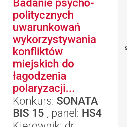
Badanie psycho-
politycznych
uwarunkowań
wykorzystywania
konfliktów
S
miejskich do
łagodzenia
polaryzacji...
Konkurs:
SONATA
BIS 15
, panel:
HS4
Kierownik: dr