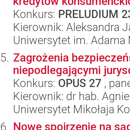
kredytów konsumenckic
Konkurs:
PRELUDIUM 2
Kierownik: Aleksandra J
Uniwersytet im. Adama 
Zagrożenia bezpieczeń
niepodlegającymi jurys
Konkurs:
OPUS 27
, pan
Kierownik: dr hab. Agni
Uniwersytet Mikołaja K
Nowe spojrzenie na są