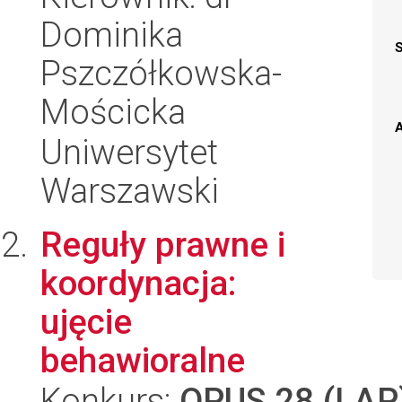
Dominika
Pszczółkowska-
Mościcka
A
Uniwersytet
Warszawski
Reguły prawne i
koordynacja:
ujęcie
behawioralne
Konkurs:
OPUS 28 (LAP