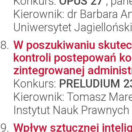
Konkurs:
OPUS 27
, pan
Kierownik: dr Barbara A
Uniwersytet Jagiellońsk
W poszukiwaniu skute
kontroli postepowań 
zintegrowanej administra
Konkurs:
PRELUDIUM 2
Kierownik: Tomasz Mare
Instytut Nauk Prawnych
Wpływ sztucznej inteli