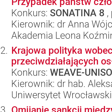
Przypadek państw czło
Konkurs:
SONATINA 8
,
Kierownik: dr Anna Wójc
Akademia Leona Koźmi
Krajowa polityka wobec
przeciwdziałających os
Konkurs:
WEAVE-UNIS
Kierownik: dr hab. Alek
Uniwersytet Wrocławski
Omijanie sankcji międ