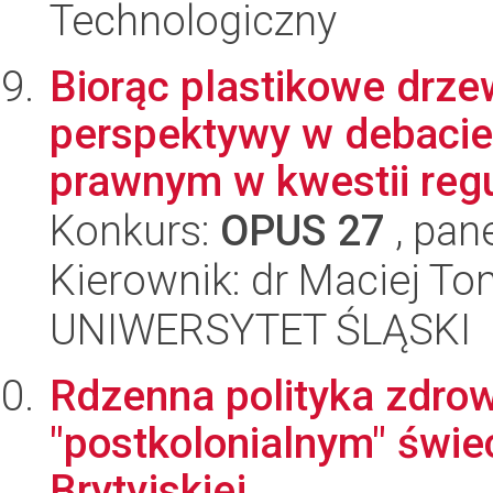
Technologiczny
Biorąc plastikowe drze
perspektywy w debacie
prawnym w kwestii regu
Konkurs:
OPUS 27
, pan
Kierownik: dr Maciej T
UNIWERSYTET ŚLĄSKI
Rdzenna polityka zdro
"postkolonialnym" świe
Brytyjskiej