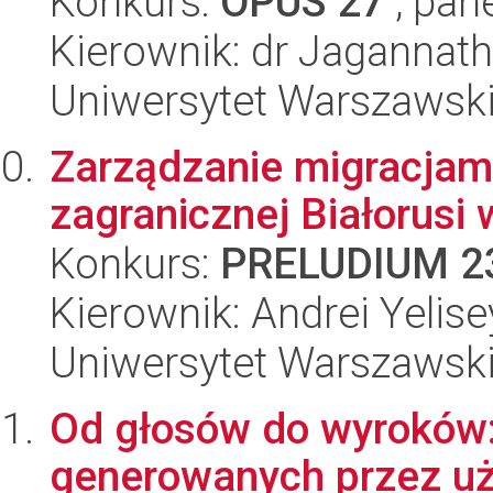
Konkurs:
OPUS 27
, pan
Kierownik: dr Jagannat
Uniwersytet Warszawsk
Zarządzanie migracjami 
zagranicznej Białorusi
Konkurs:
PRELUDIUM 2
Kierownik: Andrei Yelis
Uniwersytet Warszawsk
Od głosów do wyroków
generowanych przez u