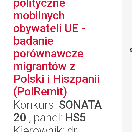
polityczne
mobilnych
obywateli UE -
badanie
porównawcze
S
migrantów z
Polski i Hiszpanii
(PolRemit)
Konkurs:
SONATA
20
, panel:
HS5
Kierownik: dr