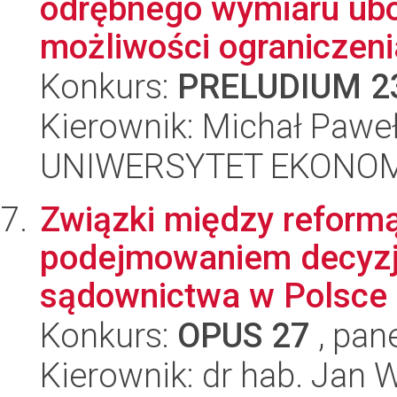
odrębnego wymiaru ub
możliwości ograniczenia 
Konkurs:
PRELUDIUM 2
Kierownik: Michał Paweł
UNIWERSYTET EKONOM
Związki między reform
podejmowaniem decyzj
sądownictwa w Polsce
Konkurs:
OPUS 27
, pan
Kierownik: dr hab. Jan 