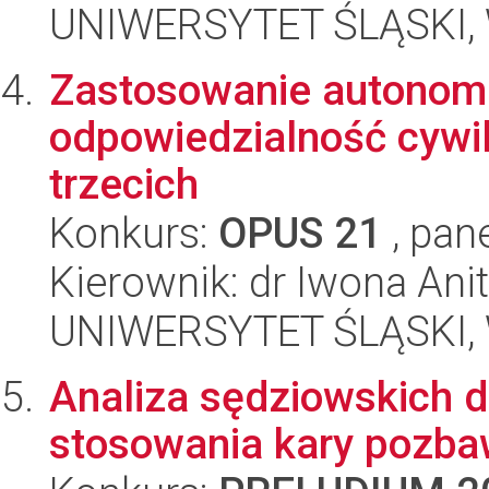
UNIWERSYTET ŚLĄSKI, 
Zastosowanie autonomi
odpowiedzialność cywi
trzecich
Konkurs:
OPUS 21
, pan
Kierownik: dr Iwona Ani
UNIWERSYTET ŚLĄSKI, Wy
Analiza sędziowskich d
stosowania kary pozba