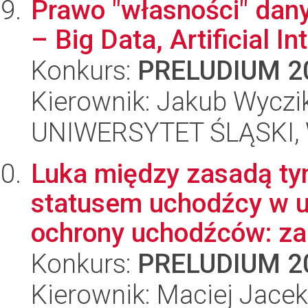
Prawo "własności" dan
– Big Data, Artificial In
Konkurs:
PRELUDIUM 2
Kierownik: Jakub Wyczi
UNIWERSYTET ŚLĄSKI, Wy
Luka między zasadą ty
statusem uchodźcy w 
ochrony uchodźców: zak
Konkurs:
PRELUDIUM 2
Kierownik: Maciej Jace