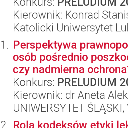
Konkurs:
PRELUDIUM 2
Kierownik: Konrad Stan
Katolicki Uniwersytet Lu
Perspektywa prawnop
osób pośrednio poszko
czy nadmierna ochrona
Konkurs:
PRELUDIUM 2
Kierownik: dr Aneta Al
UNIWERSYTET ŚLĄSKI, Wy
Rola kodeksów etyki le