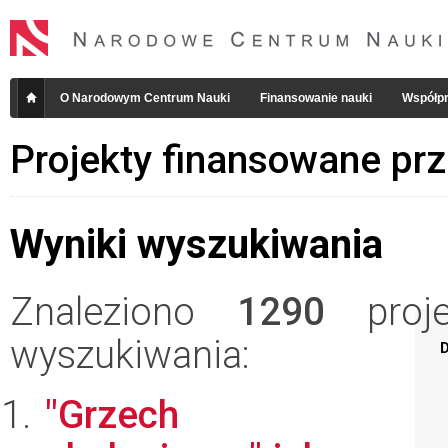
O Narodowym Centrum Nauki
Finansowanie nauki
Współpr
Projekty finansowane pr
Wyniki wyszukiwania
Znaleziono
1290
projek
wyszukiwania:
D
"Grzech