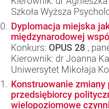
Kierownik: dr Agnieszk
Szkoła Wyższa Psycholo
Dyplomacja miejska jak
międzynarodowej współ
Konkurs:
OPUS 28
, pan
Kierownik: dr Joanna K
Uniwersytet Mikołaja K
Konstruowanie zmiany p
przedsiębiorcy politycz
wielopoziomowe czynnik