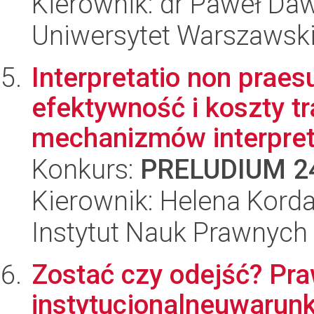
Kierownik: dr Paweł Da
Uniwersytet Warszawsk
Interpretatio non praesu
efektywność i koszty 
mechanizmów interpret
Konkurs:
PRELUDIUM 2
Kierownik: Helena Kord
Instytut Nauk Prawnych
Zostać czy odejść? Pr
instytucjonalneuwarun