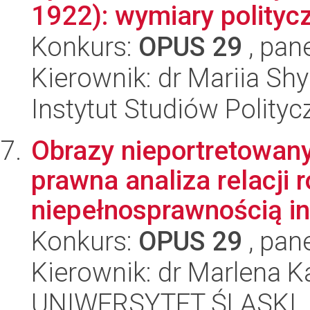
1922): wymiary polityc
Konkurs:
OPUS 29
, pan
Kierownik: dr Mariia Sh
Instytut Studiów Polity
Obrazy nieportretowanyc
prawna analiza relacji
niepełnosprawnością int
Konkurs:
OPUS 29
, pan
Kierownik: dr Marlena 
UNIWERSYTET ŚLĄSKI