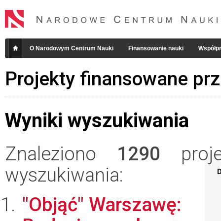
O Narodowym Centrum Nauki
Finansowanie nauki
Współpr
Projekty finansowane pr
Wyniki wyszukiwania
Znaleziono
1290
projek
wyszukiwania:
D
"Objąć" Warszawę: