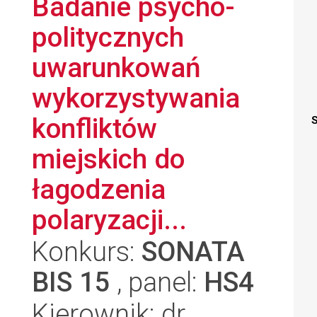
Badanie psycho-
politycznych
uwarunkowań
wykorzystywania
konfliktów
S
miejskich do
łagodzenia
polaryzacji...
Konkurs:
SONATA
BIS 15
, panel:
HS4
Kierownik: dr