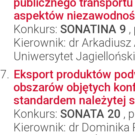
publicznego transportu
aspektów niezawodności
Konkurs:
SONATINA 9
,
Kierownik: dr Arkadiusz
Uniwersytet Jagiellońsk
Eksport produktów pod
obszarów objętych kon
standardem należytej st
Konkurs:
SONATA 20
, 
Kierownik: dr Dominika