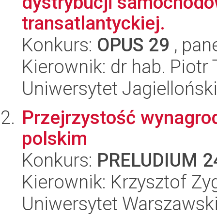
dystrybucji samochodó
transatlantyckiej.
Konkurs:
OPUS 29
, pan
Kierownik: dr hab. Piotr
Uniwersytet Jagiellońsk
Przejrzystość wynagro
polskim
Konkurs:
PRELUDIUM 2
Kierownik: Krzysztof Zy
Uniwersytet Warszawsk