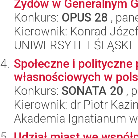
Żydów w Generalnym G
Konkurs:
OPUS 28
, pan
Kierownik: Konrad Józe
UNIWERSYTET ŚLĄSKI
Społeczne i polityczne
własnościowych w pols
Konkurs:
SONATA 20
, 
Kierownik: dr Piotr Kazi
Akademia Ignatianum w
Udział miast we współp