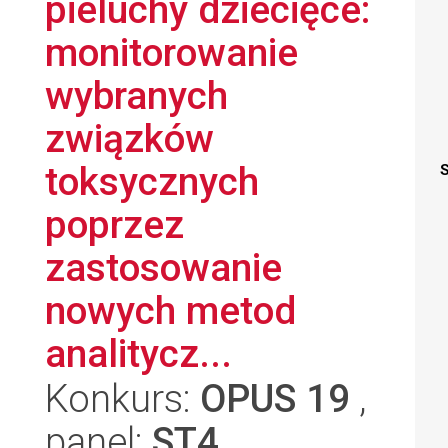
pieluchy dziecięce:
monitorowanie
wybranych
związków
toksycznych
S
poprzez
zastosowanie
nowych metod
analitycz...
Konkurs:
OPUS 19
,
panel:
ST4