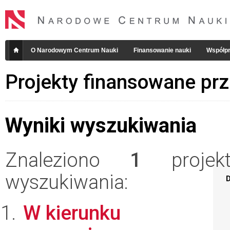
O Narodowym Centrum Nauki
Finansowanie nauki
Współpr
Projekty finansowane pr
Wyniki wyszukiwania
Znaleziono
1
projekt
wyszukiwania:
D
W kierunku