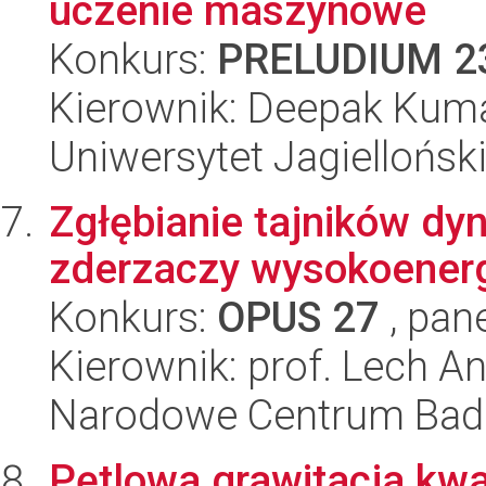
uczenie maszynowe
Konkurs:
PRELUDIUM 2
Kierownik: Deepak Kum
Uniwersytet Jagiellońsk
Zgłębianie tajników dy
zderzaczy wysokoener
Konkurs:
OPUS 27
, pan
Kierownik: prof. Lech 
Narodowe Centrum Bad
Pętlowa grawitacja kwa