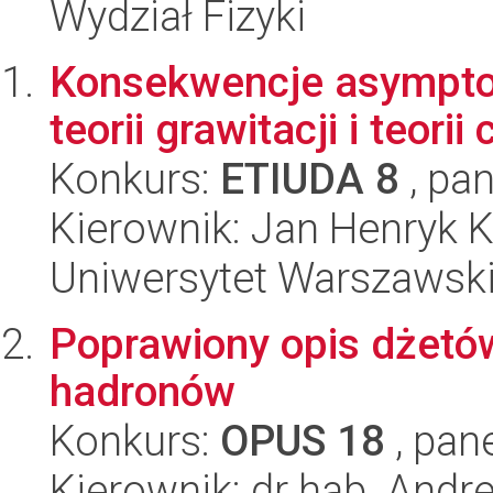
Wydział Fizyki
Konsekwencje asympto
teorii grawitacji i teorii
Konkurs:
ETIUDA 8
, pan
Kierownik: Jan Henryk 
Uniwersytet Warszawski,
Poprawiony opis dżetó
hadronów
Konkurs:
OPUS 18
, pan
Kierownik: dr hab. And