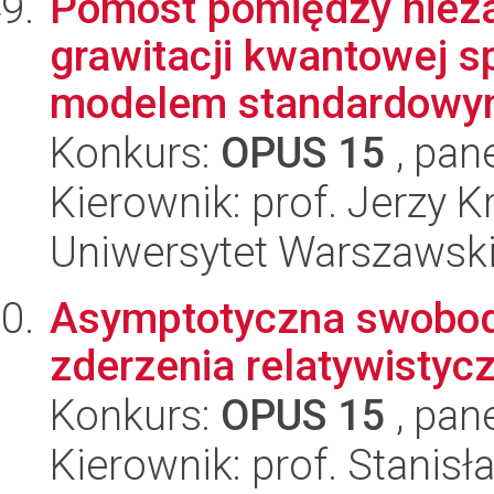
Pomost pomiędzy niez
grawitacji kwantowej s
modelem standardowy
Konkurs:
OPUS 15
, pan
Kierownik: prof. Jerzy 
Uniwersytet Warszawski,
Asymptotyczna swoboda
zderzenia relatywistyc
Konkurs:
OPUS 15
, pan
Kierownik: prof. Stanis