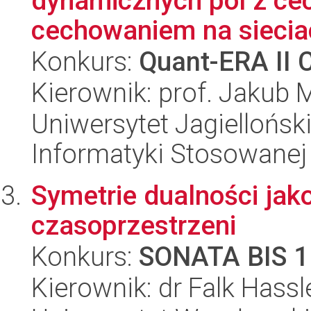
dynamicznych pól z cec
cechowaniem na siecia
Konkurs:
Quant-ERA II 
Kierownik: prof. Jakub 
Uniwersytet Jagielloński
Informatyki Stosowanej
Symetrie dualności jak
czasoprzestrzeni
Konkurs:
SONATA BIS 1
Kierownik: dr Falk Hassl