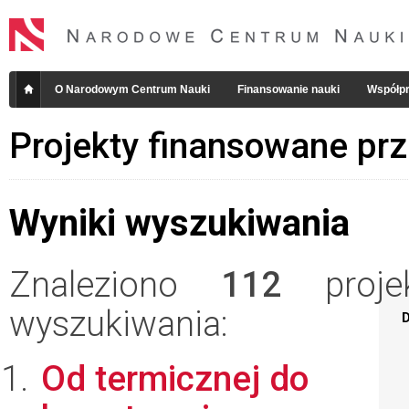
O Narodowym Centrum Nauki
Finansowanie nauki
Współpr
Projekty finansowane pr
Wyniki wyszukiwania
Znaleziono
112
projek
wyszukiwania:
D
Od termicznej do