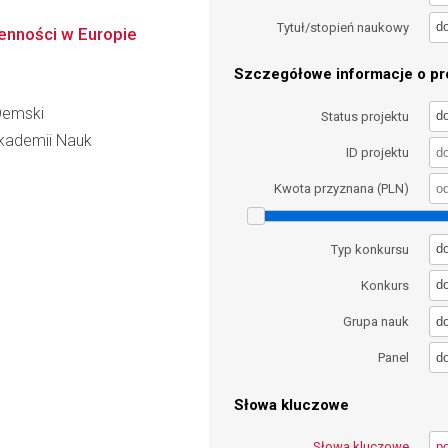
d
Tytuł/stopień naukowy
enności w Europie
Szczegółowe informacje o pro
Demski
d
Status projektu
 Akademii Nauk
ID projektu
Kwota przyznana (PLN)
d
Typ konkursu
d
Konkurs
d
Grupa nauk
d
Panel
Słowa kluczowe
Słowa kluczowe