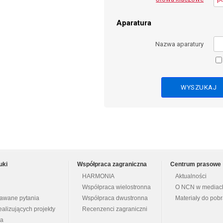
Aparatura
Nazwa aparatury
uki
Współpraca zagraniczna
Centrum prasowe
HARMONIA
Aktualności
Współpraca wielostronna
O NCN w mediac
dawane pytania
Współpraca dwustronna
Materiały do pob
ealizujących projekty
Recenzenci zagraniczni
na