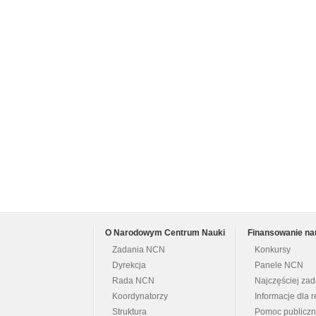
O Narodowym Centrum Nauki
Finansowanie na
Zadania NCN
Konkursy
Dyrekcja
Panele NCN
Rada NCN
Najczęściej za
Koordynatorzy
Informacje dla r
Struktura
Pomoc publicz