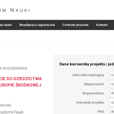
ie nauki
Współpraca zagraniczna
Centrum prasowe
Kontakt
Dane kierownika projektu i jed
ia wyszukiwania:
Jednostka realizująca
IE DO DZIEDZICTWA
Miejscowość
UROPIE ŚRODKOWEJ
d
Województwo
Kierownik projektu
Demski
d
 Akademii Nauk
Płeć