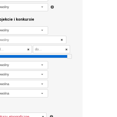
owolny
jekcie i konkursie
owolny
owolny
owolny
owolna
owolna