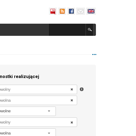
nostki realizującej
owolne
owolna