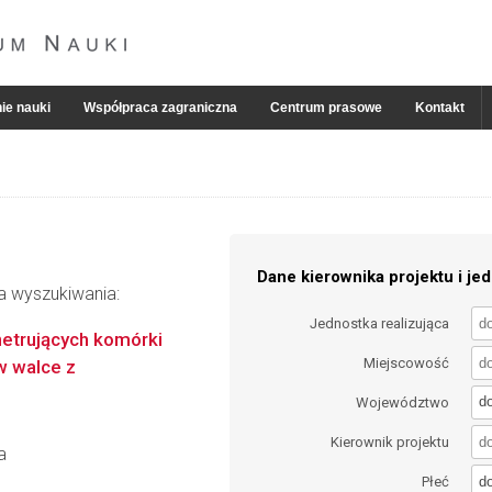
ie nauki
Współpraca zagraniczna
Centrum prasowe
Kontakt
Dane kierownika projektu i jed
ia wyszukiwania:
Jednostka realizująca
netrujących komórki
Miejscowość
w walce z
d
Województwo
Kierownik projektu
a
d
Płeć