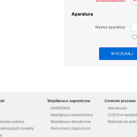
Aparatura
Nazwa aparatury
uki
Współpraca zagraniczna
Centrum prasowe
HARMONIA
Aktualności
Współpraca wielostronna
O NCN w mediac
dawane pytania
Współpraca dwustronna
Materiały do pob
ealizujących projekty
Recenzenci zagraniczni
na