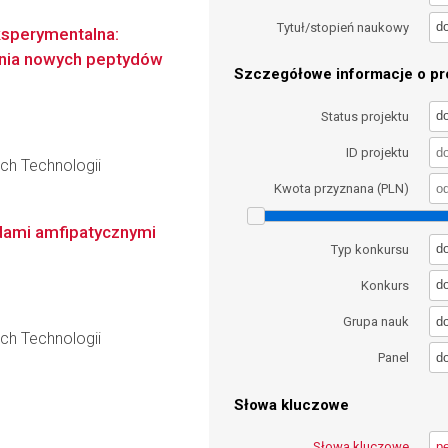
d
Tytuł/stopień naukowy
ksperymentalna:
ania nowych peptydów
Szczegółowe informacje o pro
d
Status projektu
ID projektu
ch Technologii
Kwota przyznana (PLN)
dami amfipatycznymi
d
Typ konkursu
d
Konkurs
d
Grupa nauk
ch Technologii
d
Panel
Słowa kluczowe
Słowa kluczowe