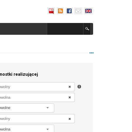
nostki realizującej
owolne
owolna