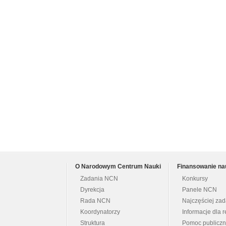
O Narodowym Centrum Nauki
Finansowanie na
Zadania NCN
Konkursy
Dyrekcja
Panele NCN
Rada NCN
Najczęściej za
Koordynatorzy
Informacje dla r
Struktura
Pomoc publicz