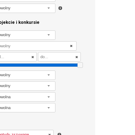
owolny
jekcie i konkursie
owolny
owolny
owolny
owolna
owolna