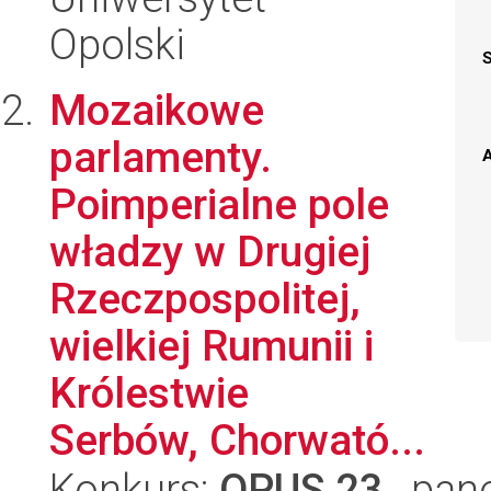
Opolski
Mozaikowe
parlamenty.
A
Poimperialne pole
władzy w Drugiej
Rzeczpospolitej,
wielkiej Rumunii i
Królestwie
Serbów, Chorwató...
Konkurs:
OPUS 23
, pan