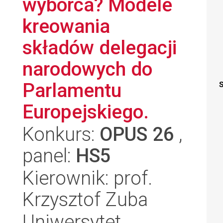
wyborca? Modele
kreowania
składów delegacji
narodowych do
Parlamentu
S
Europejskiego.
Konkurs:
OPUS 26
,
panel:
HS5
Kierownik: prof.
Krzysztof Zuba
Uniwersytet