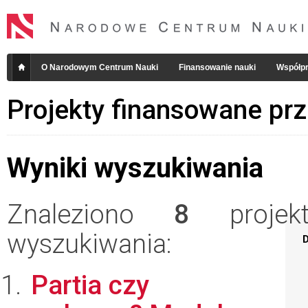
O Narodowym Centrum Nauki
Finansowanie nauki
Współpr
Projekty finansowane pr
Wyniki wyszukiwania
Znaleziono
8
projekt
wyszukiwania:
D
Partia czy