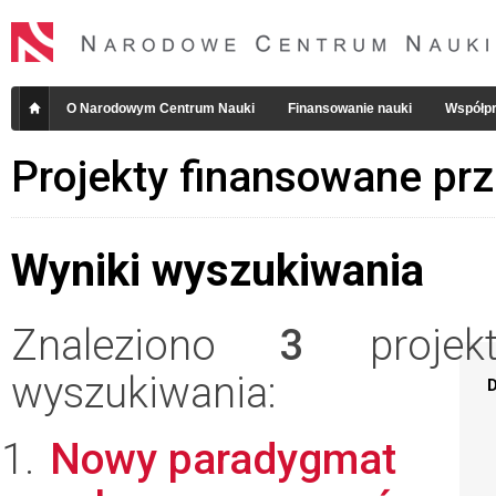
O Narodowym Centrum Nauki
Finansowanie nauki
Współpr
Projekty finansowane pr
Wyniki wyszukiwania
Znaleziono
3
projekt
wyszukiwania:
D
Nowy paradygmat