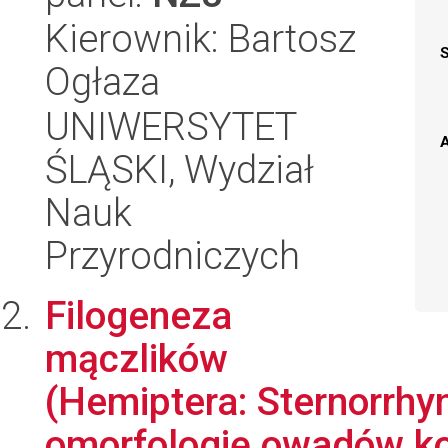
Kierownik: Bartosz
Ogłaza
UNIWERSYTET
A
ŚLĄSKI, Wydział
Nauk
Przyrodniczych
Filogeneza
mączlików
(Hemiptera: Sternorrhy
omorfologię owadów ko