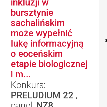
inkluzji w
bursztynie
sachalińskim
może wypełnić
lukę informacyjną
S
o eoceńskim
etapie biologicznej
i m...
Konkurs:
PRELUDIUM 22
,
panel:
NZ8