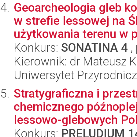
Geoarcheologia gleb ko
w strefie lessowej na 
użytkowania terenu w pr
Konkurs:
SONATINA 4
,
Kierownik: dr Mateusz K
Uniwersytet Przyrodnic
Stratygraficzna i prze
chemicznego późnoplej
lessowo-glebowych Pols
Konkurs:
PRELUDIUM 1