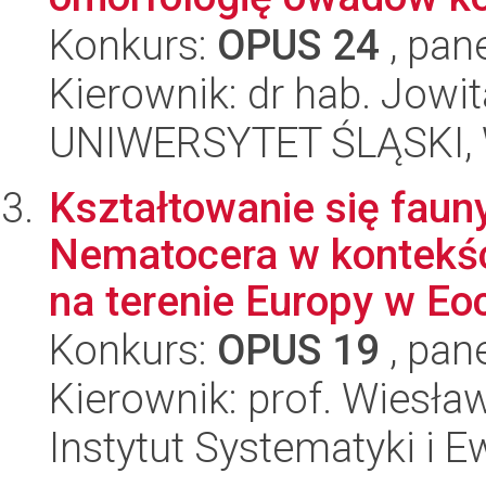
Konkurs:
OPUS 24
, pan
Kierownik: dr hab. Jow
UNIWERSYTET ŚLĄSKI, W
Kształtowanie się faun
Nematocera w kontekśc
na terenie Europy w Eoc
Konkurs:
OPUS 19
, pan
Kierownik: prof. Wiesła
Instytut Systematyki i E