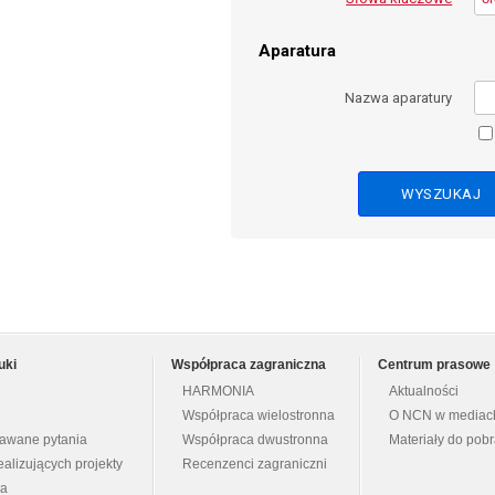
Aparatura
Nazwa aparatury
uki
Współpraca zagraniczna
Centrum prasowe
HARMONIA
Aktualności
Współpraca wielostronna
O NCN w mediac
dawane pytania
Współpraca dwustronna
Materiały do pob
ealizujących projekty
Recenzenci zagraniczni
na