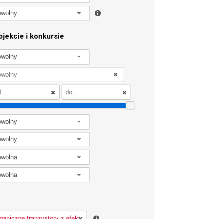
owolny
jekcie i konkursie
owolny
owolny
owolny
owolna
owolna