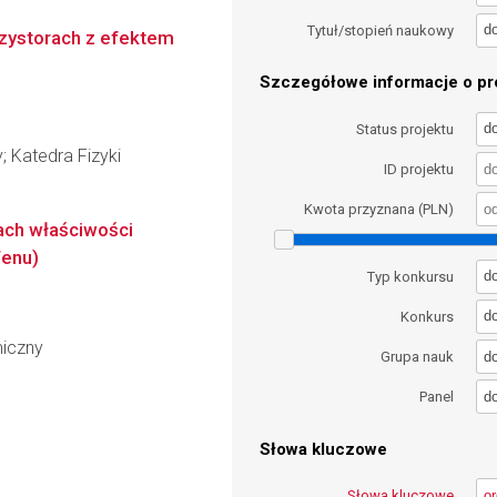
d
Tytuł/stopień naukowy
nzystorach z efektem
Szczegółowe informacje o pro
d
Status projektu
; Katedra Fizyki
ID projektu
Kwota przyznana (PLN)
ach właściwości
fenu)
d
Typ konkursu
d
Konkurs
miczny
d
Grupa nauk
d
Panel
Słowa kluczowe
Słowa kluczowe