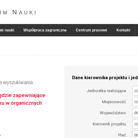
ie nauki
Współpraca zagraniczna
Centrum prasowe
Kontakt
Dane kierownika projektu i jed
ia wyszukiwania:
Jednostka realizująca
zędzie zapewniające
Miejscowość
u w organicznych
d
Województwo
Kierownik projektu
d
y
Płeć