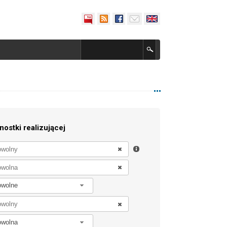
nostki realizującej
owolne
owolna