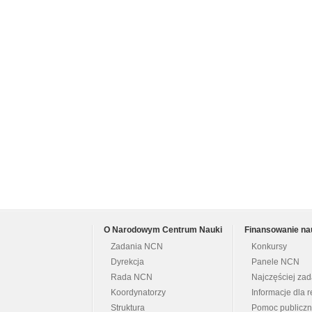
O Narodowym Centrum Nauki
Finansowanie na
Zadania NCN
Konkursy
Dyrekcja
Panele NCN
Rada NCN
Najczęściej za
Koordynatorzy
Informacje dla r
Struktura
Pomoc publicz