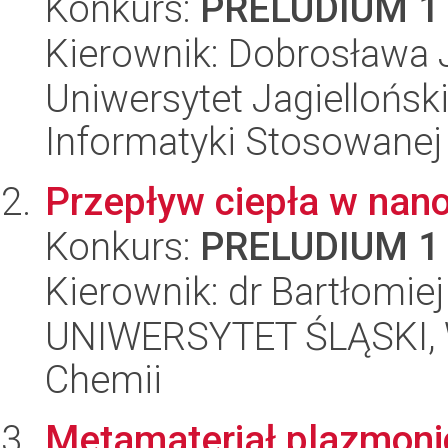
Konkurs:
PRELUDIUM 1
Kierownik: Dobrosława 
Uniwersytet Jagielloński
Informatyki Stosowanej
Przepływ ciepła w nan
Konkurs:
PRELUDIUM 1
Kierownik: dr Bartłomie
UNIWERSYTET ŚLĄSKI, Wy
Chemii
Metamateriał plazmonicz