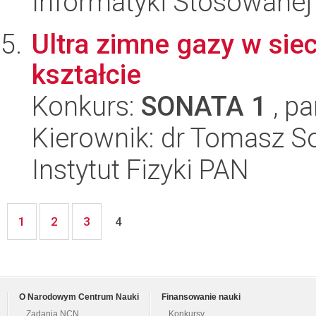
Informatyki Stosowanej
Ultra zimne gazy w sie
kształcie
Konkurs:
SONATA 1
, pa
Kierownik: dr Tomasz S
Instytut Fizyki PAN
1
2
3
4
O Narodowym Centrum Nauki
Finansowanie nauki
Zadania NCN
Konkursy