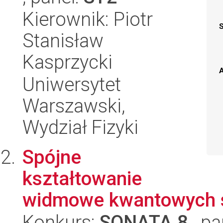
Kierownik: Piotr
Stanisław
Kasprzycki
A
Uniwersytet
Warszawski,
Wydział Fizyki
Spójne
kształtowanie
widmowe kwantowych s
Konkurs:
SONATA 8
, pa