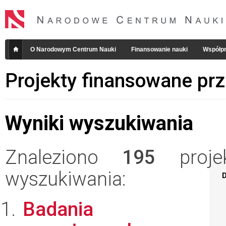
O Narodowym Centrum Nauki
Finansowanie nauki
Współpr
Projekty finansowane pr
Wyniki wyszukiwania
Znaleziono
195
projek
wyszukiwania:
D
Badania