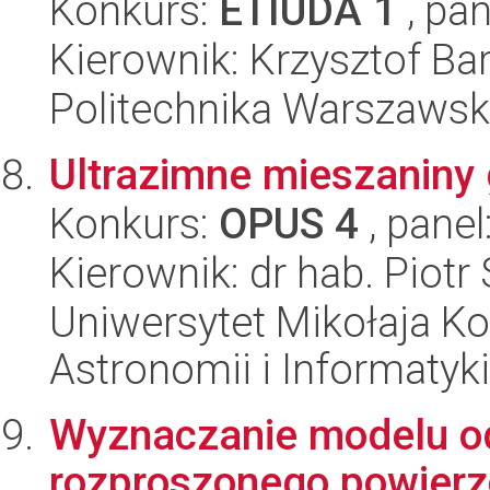
Konkurs:
ETIUDA 1
, pan
Kierownik: Krzysztof Ba
Politechnika Warszawska
Ultrazimne mieszaniny
Konkurs:
OPUS 4
, panel
Kierownik: dr hab. Pio
Uniwersytet Mikołaja Kop
Astronomii i Informatyk
Wyznaczanie modelu od
rozproszonego powierzc