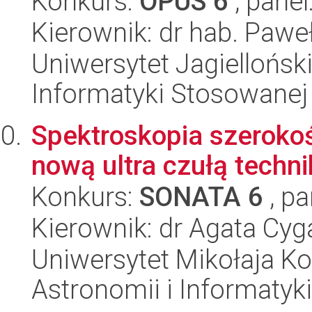
Konkurs:
OPUS 6
, panel
Kierownik: dr hab. Pawe
Uniwersytet Jagielloński
Informatyki Stosowanej
Spektroskopia szerok
nową ultra czułą techni
Konkurs:
SONATA 6
, pa
Kierownik: dr Agata Cyg
Uniwersytet Mikołaja Kop
Astronomii i Informatyk