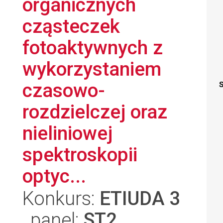
organicznych
cząsteczek
fotoaktywnych z
wykorzystaniem
czasowo-
S
rozdzielczej oraz
nieliniowej
spektroskopii
optyc...
Konkurs:
ETIUDA 3
, panel:
ST2