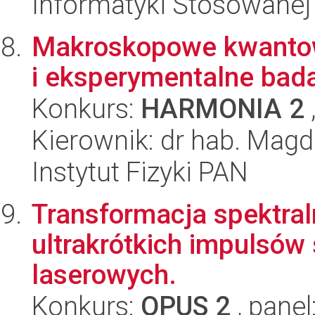
Informatyki Stosowanej
Makroskopowe kwantowe
i eksperymentalne bada
Konkurs:
HARMONIA 2
Kierownik: dr hab. Magd
Instytut Fizyki PAN
Transformacja spektral
ultrakrótkich impulsów
laserowych.
Konkurs:
OPUS 2
, panel