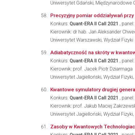
Uniwersytet Gdański, Międzynarodowe 
Precyzyjny pomiar oddziaływań prz
Konkurs:
Quant-ERA II Call 2021
, panel
Kierownik: dr hab. Jan Aleksander Chw
Uniwersytet Warszawski, Wydział Fizyki
Adiabatyczność na skróty w kwantow
Konkurs:
Quant-ERA II Call 2021
, panel
Kierownik: prof. Jacek Piotr Dziarmaga
Uniwersytet Jagielloński, Wydział Fizyki
Kwantowe symulatory drugiej genera
Konkurs:
Quant-ERA II Call 2021
, panel
Kierownik: prof. Jakub Maciej Zakrzews
Uniwersytet Jagielloński, Wydział Fizyki
Zasoby w Kwantowych Technologiach
Konkurs:
Quant-ERA II Call 2021
, panel