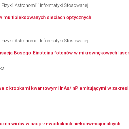
 Fizyki, Astronomii i Informatyki Stosowanej
 multipleksowanych sieciach optycznych
 Fizyki, Astronomii i Informatyki Stosowanej
densacja Bosego-Einsteina fotonów w mikrownękowych las
rka
e z kropkami kwantowymi InAs/InP emitującymi w zakresie 
zna wirów w nadprzewodnikach niekonwencjonalnych.