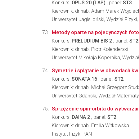
Konkurs:
OPUS 20 (LAP)
, panel:
ST3
Kierownik: dr hab. Adam Marek Wojcie
Uniwersytet Jagielloński, Wydział Fizyki
Metody oparte na pojedynczych fot
Konkurs:
PRELUDIUM BIS 2
, panel:
ST2
Kierownik: dr hab. Piotr Kolenderski
Uniwersytet Mikołaja Kopernika, Wydział
Symetrie i splątanie w obwodach k
Konkurs:
SONATA 16
, panel:
ST2
Kierownik: dr hab. Michał Grzegorz Stud
Uniwersytet Gdański, Wydział Matematyki
Sprzężenie spin-orbita do wytwarza
Konkurs:
DAINA 2
, panel:
ST2
Kierownik: dr hab. Emilia Witkowska
Instytut Fizyki PAN