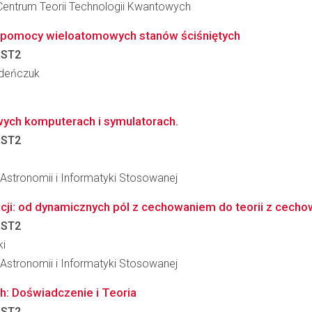
Centrum Teorii Technologii Kwantowych
y pomocy wieloatomowych stanów ściśniętych
:
ST2
edeńczuk
ych komputerach i symulatorach.
:
ST2
, Astronomii i Informatyki Stosowanej
cji: od dynamicznych pól z cechowaniem do teorii z cecho
:
ST2
ki
, Astronomii i Informatyki Stosowanej
: Doświadczenie i Teoria
:
ST2