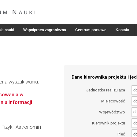
ie nauki
Współpraca zagraniczna
Centrum prasowe
Kontakt
Dane kierownika projektu i jed
eria wyszukiwania:
Jednostka realizująca
osowania w
Miejscowość
niu informacji
d
Województwo
Kierownik projektu
Fizyki, Astronomii i
d
Płeć