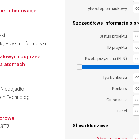
d
Tytuł/stopień naukowy
ie i obserwacje
Szczegółowe informacje o pro
ski
d
Status projektu
, Fizyki i Informatyki
ID projektu
falowych poprzez
Kwota przyznana (PLN)
na atomach
d
Typ konkursu
-Niedojadło
d
Konkurs
ch Technologii
d
Grupa nauk
d
Panel
torowe
Słowa kluczowe
:
ST2
Słowa kluczowe