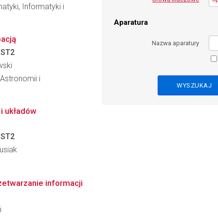
tyki, Informatyki i
Aparatura
pacją
Nazwa aparatury
:
ST2
wski
 Astronomii i
 i układów
:
ST2
usiak
zetwarzanie informacji
i