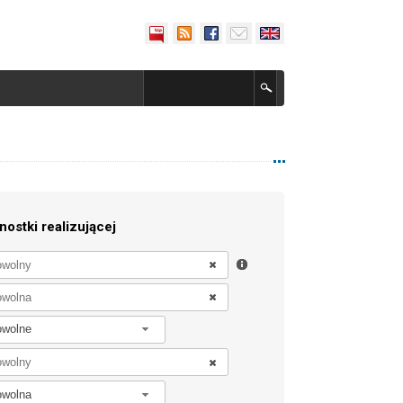
nostki realizującej
owolne
owolna