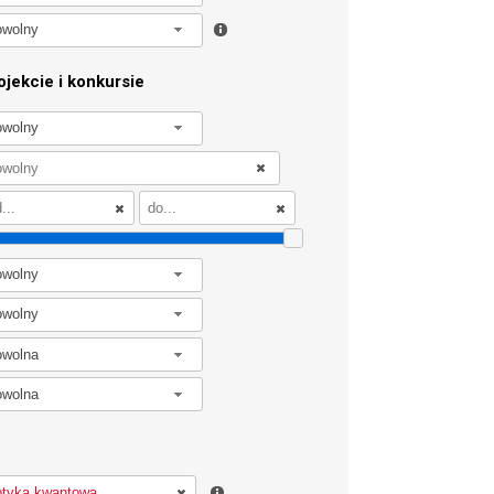
owolny
jekcie i konkursie
owolny
owolny
owolny
owolna
owolna