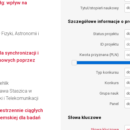
Hg: wpływ na
d
Tytuł/stopień naukowy
Szczegółowe informacje o pro
Fizyki, Astronomii i
d
Status projektu
ID projektu
a synchronizacji i
Kwota przyznana (PLN)
omowych poprzez
d
Typ konkursu
ehlik
d
Konkurs
ława Staszica w
d
Grupa nauk
ki i Telekomunikacji
d
Panel
strzennie ciągłych
emskiej dla badań
Słowa kluczowe
Słowa kluczowe