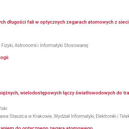
h długości fali w optycznych zegarach atomowych z siecią
 Fizyki, Astronomii i Informatyki Stosowanej
ogii
iężnych, wielodostępowych łączy światłowodowych do transf
ński
wa Staszica w Krakowie, Wydział Informatyki, Elektroniki i Tel
ązaniem do optycznego zegara atomowego