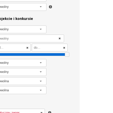
owolny
jekcie i konkursie
owolny
owolny
owolny
owolna
owolna