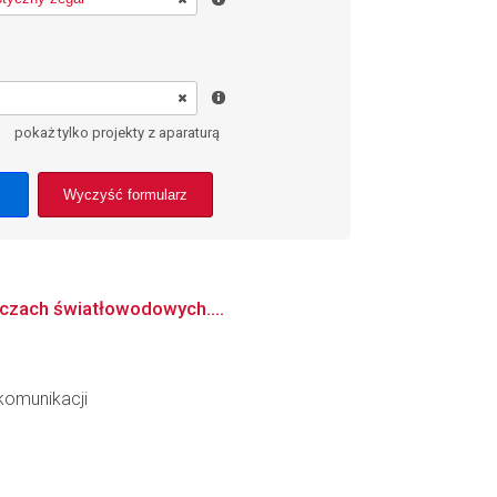
pokaż tylko projekty z aparaturą
Wyczyść formularz
ączach światłowodowych....
ekomunikacji