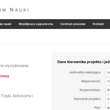
ie nauki
Współpraca zagraniczna
Centrum prasowe
Kontakt
Dane kierownika projektu i jed
ria wyszukiwania:
Jednostka realizująca
omowy
Miejscowość
d
Województwo
Fizyki, Astronomii i
Kierownik projektu
d
Płeć