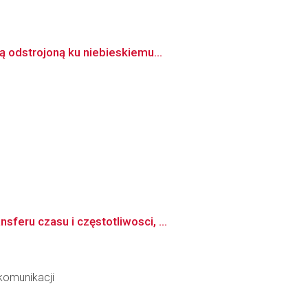
 odstrojoną ku niebieskiemu...
eru czasu i częstotliwosci, ...
ekomunikacji