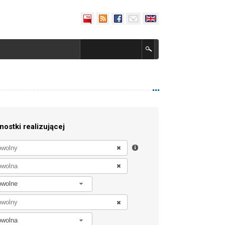
nostki realizującej
owolne
owolna