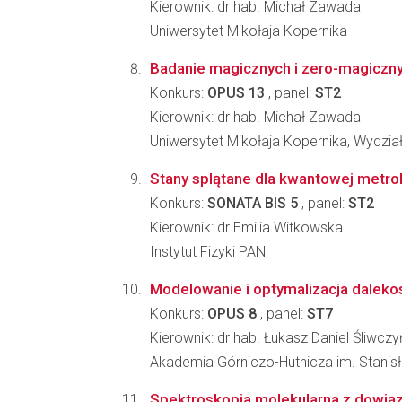
Kierownik: dr hab. Michał Zawada
Uniwersytet Mikołaja Kopernika
Badanie magicznych i zero-magicznyc
Konkurs:
OPUS 13
, panel:
ST2
Kierownik: dr hab. Michał Zawada
Uniwersytet Mikołaja Kopernika, Wydział
Stany splątane dla kwantowej metrol
Konkurs:
SONATA BIS 5
, panel:
ST2
Kierownik: dr Emilia Witkowska
Instytut Fizyki PAN
Modelowanie i optymalizacja dalekos
Konkurs:
OPUS 8
, panel:
ST7
Kierownik: dr hab. Łukasz Daniel Śliwczy
Akademia Górniczo-Hutnicza im. Stanisła
Spektroskopia molekularna z dowi