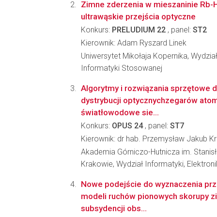
Zimne zderzenia w mieszaninie Rb-
ultrawąskie przejścia optyczne
Konkurs:
PRELUDIUM 22
, panel:
ST2
Kierownik: Adam Ryszard Linek
Uniwersytet Mikołaja Kopernika, Wydział 
Informatyki Stosowanej
Algorytmy i rozwiązania sprzętowe dl
dystrybucji optycznychzegarów at
światłowodowe sie...
Konkurs:
OPUS 24
, panel:
ST7
Kierownik: dr hab. Przemysław Jakub Kr
Akademia Górniczo-Hutnicza im. Stanis
Krakowie, Wydział Informatyki, Elektroni
Nowe podejście do wyznaczenia prze
modeli ruchów pionowych skorupy zi
subsydencji obs...