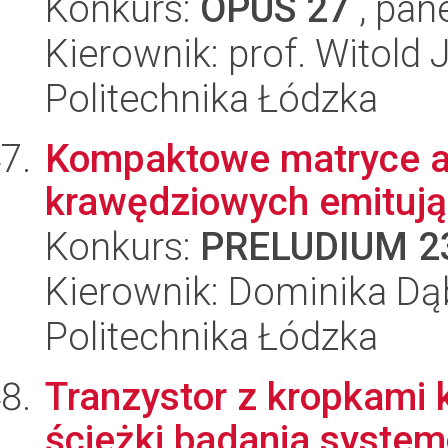
Konkurs:
OPUS 27
, pan
Kierownik: prof. Witold
Politechnika Łódzka
Kompaktowe matryce a
krawędziowych emitując
Konkurs:
PRELUDIUM 2
Kierownik: Dominika D
Politechnika Łódzka
Tranzystor z kropkami
ścieżki badania syst