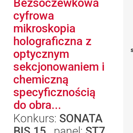
Bezsoczewkowa
cyfrowa
mikroskopia
holograficzna z
optycznym
S
sekcjonowaniem i
chemiczną
specyficznością
do obra...
Konkurs:
SONATA
BIS 15
, panel:
ST7