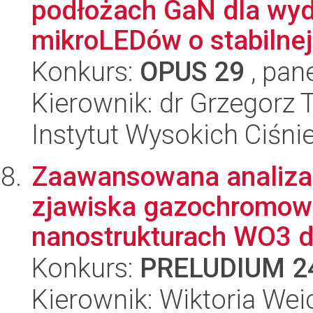
podłożach GaN dla wy
mikroLEDów o stabilnej 
Konkurs:
OPUS 29
, pan
Kierownik: dr Grzegorz
Instytut Wysokich Ciśni
Zaawansowana analiz
zjawiska gazochromow
nanostrukturach WO3 dl
Konkurs:
PRELUDIUM 2
Kierownik: Wiktoria Wei