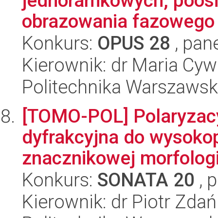
jednoramkowych, poosi
obrazowania fazowego
Konkurs:
OPUS 28
, pan
Kierownik: dr Maria Cyw
Politechnika Warszaws
[TOMO-POL] Polaryzacy
dyfrakcyjna do wysokop
znacznikowej morfologic
Konkurs:
SONATA 20
, 
Kierownik: dr Piotr Zda