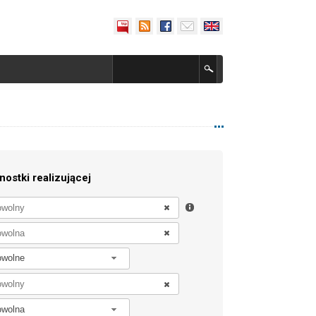
nostki realizującej
owolne
owolna