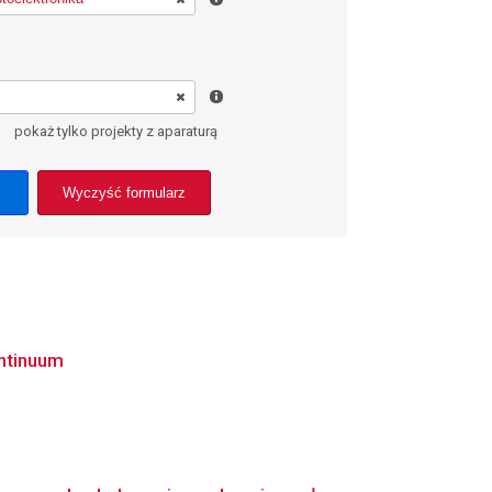
pokaż tylko projekty z aparaturą
Wyczyść formularz
ontinuum