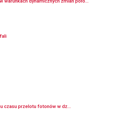
 warunkach dynamicznych zmian poło...
ali
u czasu przelotu fotonów w dz...