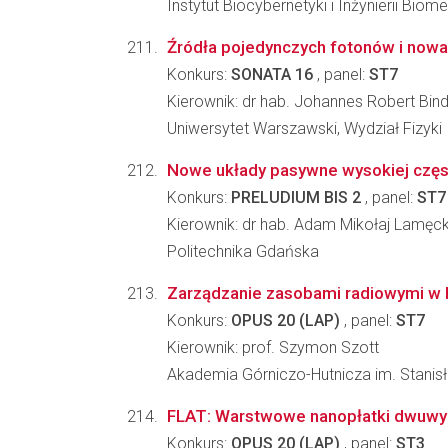
Instytut Biocybernetyki i Inżynierii Bi
Źródła pojedynczych fotonów i nowa
Konkurs:
SONATA 16
, panel:
ST7
Kierownik: dr hab. Johannes Robert Bin
Uniwersytet Warszawski, Wydział Fizyki
Nowe układy pasywne wysokiej często
Konkurs:
PRELUDIUM BIS 2
, panel:
ST7
Kierownik: dr hab. Adam Mikołaj Lamęck
Politechnika Gdańska
Zarządzanie zasobami radiowymi w 
Konkurs:
OPUS 20 (LAP)
, panel:
ST7
Kierownik: prof. Szymon Szott
Akademia Górniczo-Hutnicza im. Stanisła
FLAT: Warstwowe nanopłatki dwuwym
Konkurs:
OPUS 20 (LAP)
, panel:
ST3