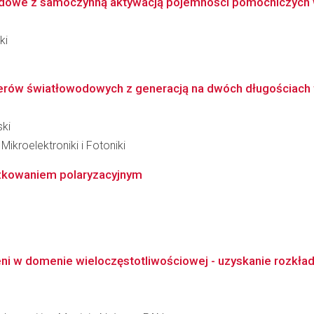
dowe z samoczynną aktywacją pojemności pomocniczych w
ki
rów światłowodowych z generacją na dwóch długościach f
ski
kroelektroniki i Fotoniki
zkowaniem polaryzacyjnym
ni w domenie wieloczęstotliwościowej - uzyskanie rozkład