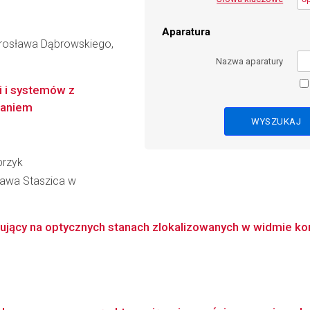
Aparatura
rosława Dąbrowskiego,
Nazwa aparatury
i i systemów z
taniem
przyk
ława Staszica w
azujący na optycznych stanach zlokalizowanych w widmie k