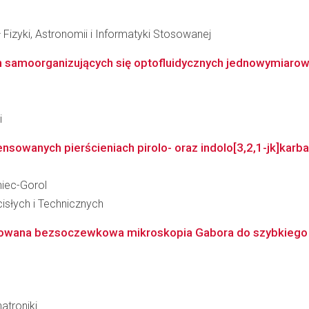
 Fizyki, Astronomii i Informatyki Stosowanej
 samoorganizujących się optofluidycznych jednowymiarowyc
i
nsowanych pierścieniach pirolo- oraz indolo[3,2,1-jk]karba
niec-Gorol
słych i Technicznych
owana bezsoczewkowa mikroskopia Gabora do szybkiego
atroniki