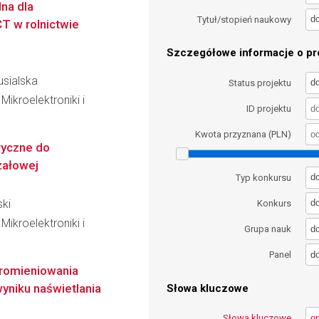
na dla
d
Tytuł/stopień naukowy
T w rolnictwie
Szczegółowe informacje o pro
usialska
d
Status projektu
ikroelektroniki i
ID projektu
Kwota przyznana (PLN)
yczne do
załowej
d
Typ konkursu
ski
d
Konkurs
ikroelektroniki i
d
Grupa nauk
d
Panel
promieniowania
niku naświetlania
Słowa kluczowe
Słowa kluczowe