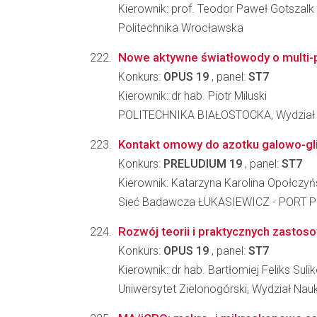
Kierownik: prof. Teodor Paweł Gotszalk
Politechnika Wrocławska
Nowe aktywne światłowody o multi-p
Konkurs:
OPUS 19
, panel:
ST7
Kierownik: dr hab. Piotr Miluski
POLITECHNIKA BIAŁOSTOCKA, Wydział 
Kontakt omowy do azotku galowo-gli
Konkurs:
PRELUDIUM 19
, panel:
ST7
Kierownik: Katarzyna Karolina Opołczy
Sieć Badawcza ŁUKASIEWICZ - PORT Po
Rozwój teorii i praktycznych zastos
Konkurs:
OPUS 19
, panel:
ST7
Kierownik: dr hab. Bartłomiej Feliks Suli
Uniwersytet Zielonogórski, Wydział Nau