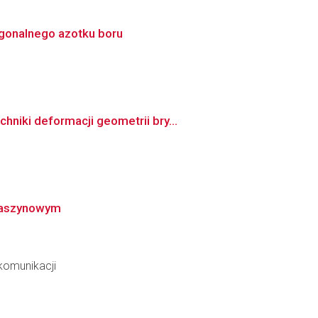
agonalnego azotku boru
niki deformacji geometrii bry...
 maszynowym
ekomunikacji