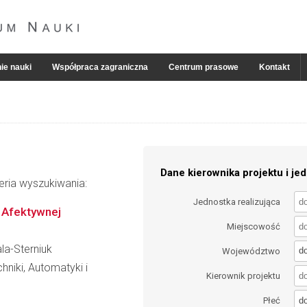
ie nauki
Współpraca zagraniczna
Centrum prasowe
Kontakt
Dane kierownika projektu i jed
eria wyszukiwania:
Jednostka realizująca
 Afektywnej
Miejscowość
la-Sterniuk
d
Województwo
hniki, Automatyki i
Kierownik projektu
d
Płeć