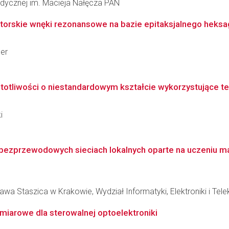
omedycznej im. Macieja Nałęcza PAN
torskie wnęki rezonansowe na bazie epitaksjalnego heks
der
tliwości o niestandardowym kształcie wykorzystujące tech
i
bezprzewodowych sieciach lokalnych oparte na uczeniu
wa Staszica w Krakowie, Wydział Informatyki, Elektroniki i Tel
iarowe dla sterowalnej optoelektroniki