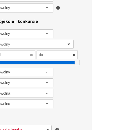
owolny
jekcie i konkursie
owolny
owolny
owolny
owolna
owolna