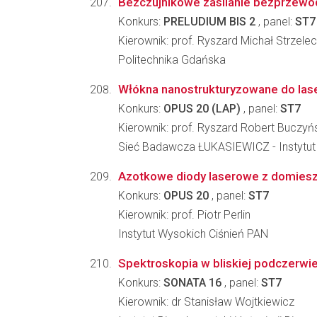
Bezczujnikowe zasilanie bezprzewo
Konkurs:
PRELUDIUM BIS 2
, panel:
ST7
Kierownik: prof. Ryszard Michał Strzelec
Politechnika Gdańska
Włókna nanostrukturyzowane do lase
Konkurs:
OPUS 20 (LAP)
, panel:
ST7
Kierownik: prof. Ryszard Robert Buczyń
Sieć Badawcza ŁUKASIEWICZ - Instytut Mi
Azotkowe diody laserowe z domies
Konkurs:
OPUS 20
, panel:
ST7
Kierownik: prof. Piotr Perlin
Instytut Wysokich Ciśnień PAN
Spektroskopia w bliskiej podczerwie
Konkurs:
SONATA 16
, panel:
ST7
Kierownik: dr Stanisław Wojtkiewicz