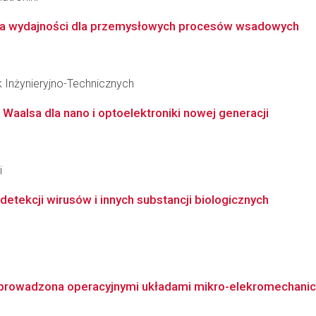
na wydajności dla przemysłowych procesów wsadowych
k Inżynieryjno-Technicznych
Waalsa dla nano i optoelektroniki nowej generacji
i
tekcji wirusów i innych substancji biologicznych
prowadzona operacyjnymi układami mikro-elekromechani