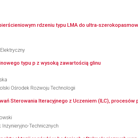
ierścieniowym rdzeniu typu LMA do ultra-szerokopasmowej
Elektryczny
nowego typu p z wysoką zawartością glinu
ńska
lski Ośrodek Rozwoju Technologii
owań Sterowania Iteracyjnego z Uczeniem (ILC), procesów p
kowski
k Inżynieryjno-Technicznych