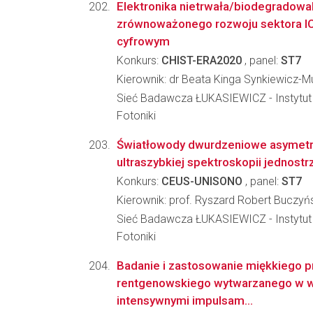
Elektronika nietrwała/biodegradowal
zrównoważonego rozwoju sektora IC
cyfrowym
Konkurs:
CHIST-ERA2020
, panel:
ST7
Kierownik: dr Beata Kinga Synkiewicz-M
Sieć Badawcza ŁUKASIEWICZ - Instytut M
Fotoniki
Światłowody dwurdzeniowe asymetr
ultraszybkiej spektroskopii jednostr
Konkurs:
CEUS-UNISONO
, panel:
ST7
Kierownik: prof. Ryszard Robert Buczyń
Sieć Badawcza ŁUKASIEWICZ - Instytut M
Fotoniki
Badanie i zastosowanie miękkiego 
rentgenowskiego wytwarzanego w wy
intensywnymi impulsam...